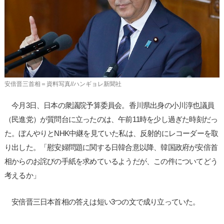
사
이
트
링
크
安倍晋三首相＝資料写真//ハンギョレ新聞社
今月3日、日本の衆議院予算委員会。香川県出身の小川淳也議員
（民進党）が質問台に立ったのは、午前11時を少し過ぎた時刻だっ
た。ぼんやりとNHK中継を見ていた私は、反射的にレコーダーを取
り出した。「慰安婦問題に関する日韓合意以降、韓国政府が安倍首
相からのお詫びの手紙を求めているようだが、この件についてどう
考えるか」
安倍晋三日本首相の答えは短い3つの文で成り立っていた。