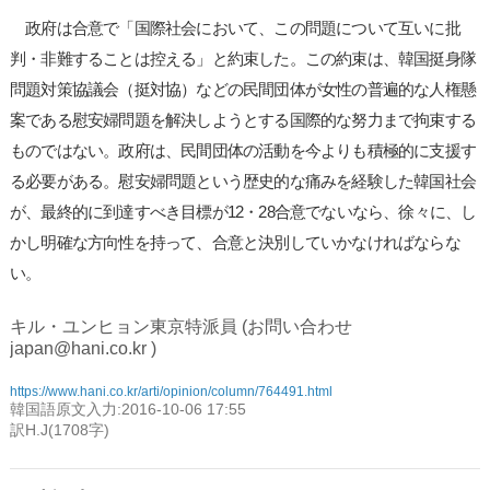
政府は合意で「国際社会において、この問題について互いに批
判・非難することは控える」と約束した。この約束は、韓国挺身隊
問題対策協議会（挺対協）などの民間団体が女性の普遍的な人権懸
案である慰安婦問題を解決しようとする国際的な努力まで拘束する
ものではない。政府は、民間団体の活動を今よりも積極的に支援す
る必要がある。慰安婦問題という歴史的な痛みを経験した韓国社会
が、最終的に到達すべき目標が12・28合意でないなら、徐々に、し
かし明確な方向性を持って、合意と決別していかなければならな
い。
キル・ユンヒョン東京特派員 (お問い合わせ
japan@hani.co.kr )
https://www.hani.co.kr/arti/opinion/column/764491.html
韓国語原文入力:2016-10-06 17:55
訳H.J(1708字)