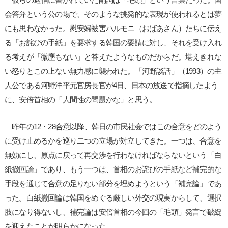
会答弁という公の場で、そのような挑発的な表現が使われるとは夢
にも思わなかった。慰安婦被害ハルモニ（おばあさん）たちに伝え
る「お詫びの手紙」を要求する韓国の要請に対し、それを受け入れ
る考えが「微塵もない」と答えたようなものだからだ。堪えきれな
い怒りとこの上ない無力感に襲われた。「河野談話」（1993）の主
人公である河野洋平元官房長官が4日、日本の放送で指摘したよう
に、安倍首相の「人間性の問題かな」と思う。
昨年の12・28合意以降、韓日の市民社会ではこの合意をどのよう
に受け止めるかを巡り二つの立場が対立してきた。一つは、合意を
無効にし、原点に戻って再交渉を行わなければならないという「白
紙撤回論」であり、もう一つは、首相のお詫びの手紙など補完的な
手段を通じて合意の足りない部分を埋めようという「補完論」であ
った。白紙撤回論は韓国をめぐる厳しい外交の現実からして、選択
肢になり得ないし、補完論は安倍首相の今回の「毛頭」発言で破綻
を迎えたことが明らかになった。