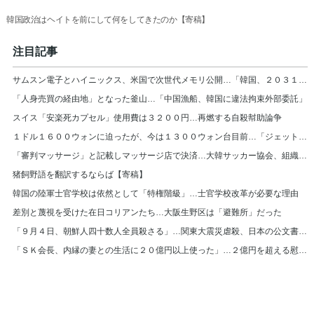
韓国政治はヘイトを前にして何をしてきたのか【寄稿】
注目記事
サムスン電子とハイニックス、米国で次世代メモリ公開…「韓国、２０３１年まで首位」
「人身売買の経由地」となった釜山…「中国漁船、韓国に違法拘束外部委託」
スイス「安楽死カプセル」使用費は３２００円…再燃する自殺幇助論争
１ドル１６００ウォンに迫ったが、今は１３００ウォン台目前…「ジェットコースター」
「審判マッサージ」と記載しマッサージ店で決済…大韓サッカー協会、組織的に審判接待
猪飼野語を翻訳するならば【寄稿】
韓国の陸軍士官学校は依然として「特権階級」…士官学校改革が必要な理由
差別と蔑視を受けた在日コリアンたち…大阪生野区は「避難所」だった
「９月４日、朝鮮人四十数人全員殺さる」…関東大震災虐殺、日本の公文書また見つかる
「ＳＫ会長、内縁の妻との生活に２０億円以上使った」…２億円を超える慰謝料の顛末