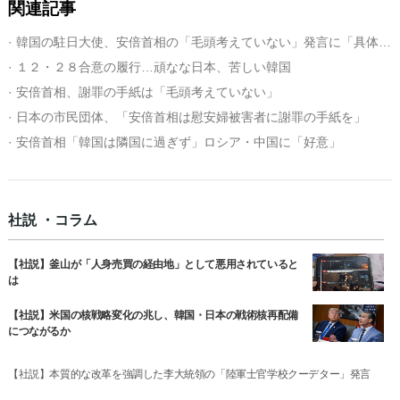
関連記事
· 韓国の駐日大使、安倍首相の「毛頭考えていない」発言に「具体的言及控えたい」
· １２・２８合意の履行…頑なな日本、苦しい韓国
· 安倍首相、謝罪の手紙は「毛頭考えていない」
· 日本の市民団体、「安倍首相は慰安婦被害者に謝罪の手紙を」
· 安倍首相「韓国は隣国に過ぎず」ロシア・中国に「好意」
社説 ・コラム
【社説】釜山が「人身売買の経由地」として悪用されていると
は
【社説】米国の核戦略変化の兆し、韓国・日本の戦術核再配備
につながるか
【社説】本質的な改革を強調した李大統領の「陸軍士官学校クーデター」発言