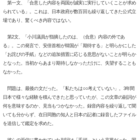
第一文、「合意した内容を両国が誠実に実行していくことが求め
られている」。これは、日本政府が数百回も繰り返してきた公式立
場であり、驚くべき内容ではない。
第2文、「小川議員が指摘したのは、（合意）内容の外であ
る」。この発言で、安倍首相が韓国が「期待する」と明らかにした
「お詫びの手紙」などの追加措置に応じる意思がないことが明らか
となった。当初からあまり期待しなかっただけに、失望することも
なかった。
問題は、最後の文だった。「私たちは○○考えていない」。3年間
日本で様々な経験を積んできたと思っていたが、この文章の副詞が
何を意味するのか、見当もつかなかった。録音内容を繰り返して聞
いても分からず、在日同胞の知人と日本の記者に録音したファイル
を送信して鑑定を求めた。
彼らの返信に書かれていた副詞は「毛頭」という言葉だった。国