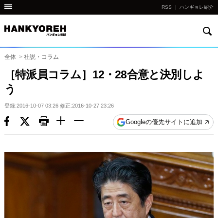
RSS
ハンギョレ紹介
検
他
索
の
国
全体
>
社説・コラム
の
［特派員コラム］12・28合意と決別しよ
サ
う
イ
ト
登録:2016-10-07 03:26 修正:2016-10-27 23:26
の
Googleの優先サイトに追加
リ
ン
ク
다
른
나
라