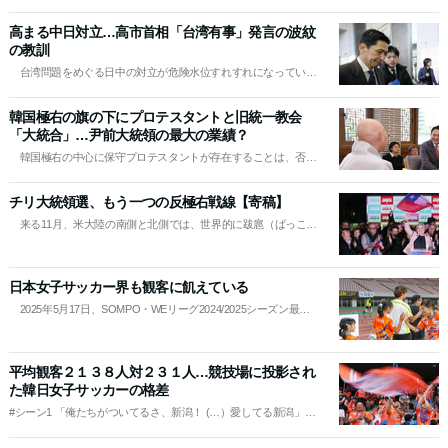
사
画、秋夕（チュソク、旧暦8月15日）の大作映画、冬の映画…。
毎年12月に入ると相次いで発表されていた大手投資配給会社の
이
高まる中日対立…高市首相「台湾有事」発言の波紋
「来年のラインナップ」が消
の教訓
트
台湾問題をめぐる日中の対立が危険水位すれすれになってい
링
る。中国の予想外の激しい対応に、日本側は事実上お手上げ状態
크
だ。在韓米軍のTHAAD（終末高高度防衛ミサイル）配備直後の
韓国極右の旗の下にプロテスタントと旧統一教会
2017年から韓国が経験した、いわゆ…
「大統合」…尹前大統領の最大の業績？
韓国極右の中心に保守プロテスタントが存在することは、否定
できない事実だ。ソウル光化門（クァンファムン）のいわゆる
「太極旗部隊」からはじまって制度圏内の政界に至るまで、不正
チリ大統領選、もう一つの反極右戦線【寄稿】
選挙陰謀論から同性愛共産主
来る11月、米大陸の南側と北側では、世界的に跋扈（ばっこ）
する極右派とこれに対抗する流れの間の勢力均衡に大きな影響を
及ぼすであろう選挙がそれぞれ実施される。一つは11月4日に行
われる米ニューヨーク市長選挙
日本女子サッカー界も観客に飢えている
2025年5月17日、SOMPO・WEリーグ2024/2025シーズン最後
の試合。アルビレックス新潟レディース（以下新潟）とサンフレ
ッチェ広島レジーナ（以下広島）の対決。1対2で新潟が負けてい
た。アディショナルタイム1分に新潟のDF横
平均観客２１３８人対２３１人…競技場に投影され
た韓日女子サッカーの格差
#シーン1 「俺たちがついてるさ、新潟！ (…）愛してる新潟」
（チャント「アイシテルニイガタ」） 2025年8月9日土曜日午
後3時50分、長野県長野市の「長野Uスタジアム」前。コバヤ