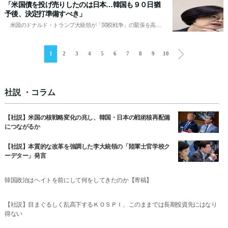
「米国債を投げ売りしたのは日本…韓国も９０日猶
シ・トモヒロさん（40）はアルビレ
予後、決定打準備すべき」
米国のドナルド・トランプ大統領が「関税戦争」の緊張を高め
ている。トランプ大統領は2025年5月5日（現地時間）、ホワイト
ハウスで「これから2週間以内に医薬品の関税を発表する」と脅
ニ
した。4月2日に185カ国を対象と…
1
2
3
4
5
6
7
8
9
10
ュ?
ス
リ
ス
社説 ・コラム
ト
リ
ン
【社説】米国の核戦略変化の兆し、韓国・日本の戦術核再配備
ク
集
につながるか
뉴
스
【社説】本質的な改革を強調した李大統領の「陸軍士官学校ク
더
ーデター」発言
보
기
링
韓国政治はヘイトを前にして何をしてきたのか【寄稿】
크
모
음
【社説】目まぐるしく乱高下するＫＯＳＰＩ、このままでは長期投資先にはなり
得ない