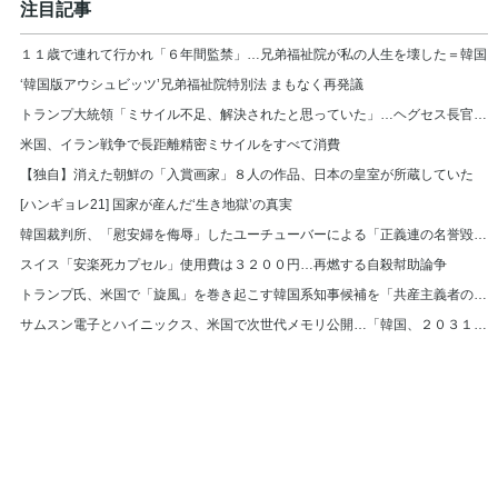
注目記事
１１歳で連れて行かれ「６年間監禁」…兄弟福祉院が私の人生を壊した＝韓国
‘韓国版アウシュビッツ’兄弟福祉院特別法 まもなく再発議
トランプ大統領「ミサイル不足、解決されたと思っていた」…ヘグセス長官を厳しく叱責
米国、イラン戦争で長距離精密ミサイルをすべて消費
【独自】消えた朝鮮の「入賞画家」８人の作品、日本の皇室が所蔵していた
[ハンギョレ21] 国家が産んだ‘生き地獄’の真実
韓国裁判所、「慰安婦を侮辱」したユーチューバーによる「正義連の名誉毀損」認める
スイス「安楽死カプセル」使用費は３２００円…再燃する自殺幇助論争
トランプ氏、米国で「旋風」を巻き起こす韓国系知事候補を「共産主義者の狂人」と非難
サムスン電子とハイニックス、米国で次世代メモリ公開…「韓国、２０３１年まで首位」