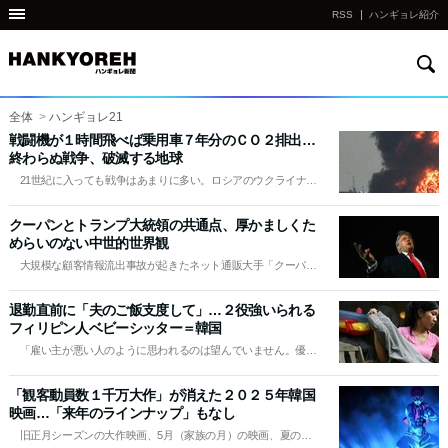
RSS
ハンギョレ紹介
検
他
索
の
国
全体
>
ハンギョレ21
の
戦闘機が１時間飛べば乗用車７年分のＣＯ２排出…
終わらぬ戦争、破滅する地球
サ
21世紀に入っても戦争はあまりに多い。ロシアのウクライナ侵
イ
攻がまだ終わってもいないのに、イスラエルとハマスが全面戦争
を繰り広げる。2026年に入ってからは米国がイランを攻撃した。
ト
クーパンとトランプ大統領の共通点、厚かましくた
事態はすべて現在進行形だ。
めらいのない中世的世界観
の
大規模な顧客情報流出事故が起きたネット通販大手「クーパ
リ
ン」と、よこさなければ軍事作戦も辞さないと言ってグリーンラ
ン
ンドを『所有』すると宣言した米国のトランプ大統領の野望。ま
退勤直前に「夫のご飯支度して」…２役強いられる
ったく関係なさそうにみえる2…
ク
フィリピン人ベビーシッター＝韓国
다
「雇い主が悪い人のように思われるのは望んでいません。優し
くていい方です。ただ…」 Zさんはうつむいた。涙を見せない
른
ようにだ。その時、電話が鳴った。「Z、私のワイシャツ、どこ
「観客動員数１千万大作」が消えた２０２５年韓国
나
にあるか知らない？」 Zさ
映画…「来年のラインナップ」もなし
라
旧正月シーズンの大作映画、5月（家族の月）の映画、夏の映