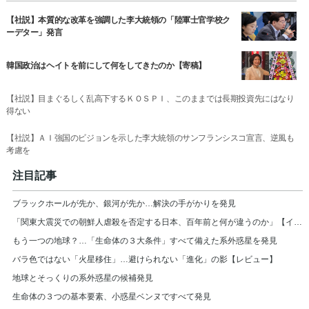
【社説】本質的な改革を強調した李大統領の「陸軍士官学校ク
ーデター」発言
韓国政治はヘイトを前にして何をしてきたのか【寄稿】
【社説】目まぐるしく乱高下するＫＯＳＰＩ、このままでは長期投資先にはなり
得ない
【社説】ＡＩ強国のビジョンを示した李大統領のサンフランシスコ宣言、逆風も
考慮を
注目記事
ブラックホールが先か、銀河が先か…解決の手がかりを発見
「関東大震災での朝鮮人虐殺を否定する日本、百年前と何が違うのか」【インタビュー】
もう一つの地球？…「生命体の３大条件」すべて備えた系外惑星を発見
バラ色ではない「火星移住」…避けられない「進化」の影【レビュー】
地球とそっくりの系外惑星の候補発見
生命体の３つの基本要素、小惑星ベンヌですべて発見