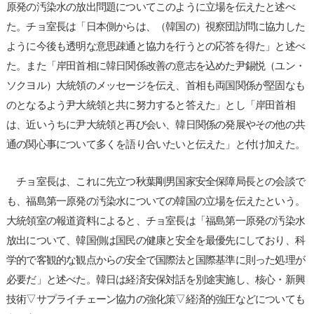
原発の汚染水の放出問題についてこのように立場を伝えたと述べ
た。チョ室長は「日本側からは、（韓国の）視察団訪問に協力した
ように今後も透明な意思疎通と協力を行うとの応答を得た」と述べ
た。また「岸田首相に韓日関係改善の意志を込めた尹錫悦（ユン・
ソクヨル）大統領のメッセージを伝え、首相も両国関係が堅固なも
のとなるよう尹大統領と共に努力すると答えた」とし「岸田首相
は、近いうちに尹大統領と再び会い、韓日関係の発展やその他の共
通の関心事について多くを語り合いたいと伝えた」と付け加えた。
チョ室長は、これに先立つ秋葉剛男国家安全保障局長との会談で
も、福島第一原発の汚染水についての韓国の立場を伝えたという。
大統領室の報道資料によると、チョ室長は「福島第一原発の汚染水
放出について、韓国側は国民の健康と安全を最優先にしており、科
学的で客観的な観点からの安全で国際法と国際基準に則った処理が
必要だ」と述べた。韓日は経済安保対話を別途実施し、核心・新興
技術▽サプライチェーン協力の強化策▽経済的強圧などについても