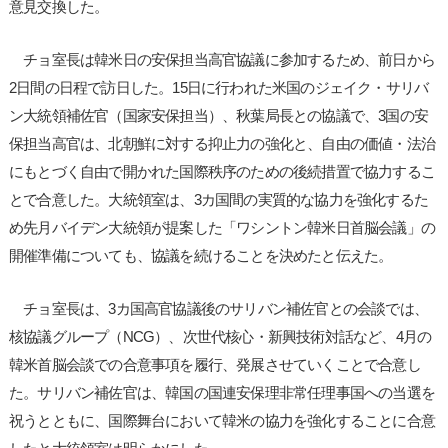
意見交換した。
チョ室長は韓米日の安保担当高官協議に参加するため、前日から
2日間の日程で訪日した。15日に行われた米国のジェイク・サリバ
ン大統領補佐官（国家安保担当）、秋葉局長との協議で、3国の安
保担当高官は、北朝鮮に対する抑止力の強化と、自由の価値・法治
にもとづく自由で開かれた国際秩序のための後続措置で協力するこ
とで合意した。大統領室は、3カ国間の実質的な協力を強化するた
め先月バイデン大統領が提案した「ワシントン韓米日首脳会議」の
開催準備についても、協議を続けることを決めたと伝えた。
チョ室長は、3カ国高官協議後のサリバン補佐官との会談では、
核協議グループ（NCG）、次世代核心・新興技術対話など、4月の
韓米首脳会談での合意事項を履行、発展させていくことで合意し
た。サリバン補佐官は、韓国の国連安保理非常任理事国への当選を
祝うとともに、国際舞台において韓米の協力を強化することに合意