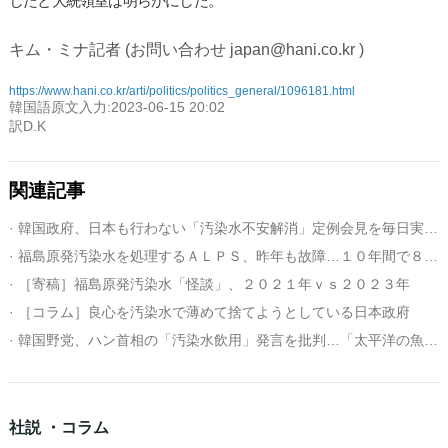
したと大統領室は明らかにした。
キム・ミナ記者 (お問い合わせ japan@hani.co.kr )
https://www.hani.co.kr/arti/politics/politics_general/1096181.html
韓国語原文入力:2023-06-15 20:02
訳D.K
関連記事
· 韓国政府、日本も行わない「汚染水不安解消」定例会見を毎日実施へ
· 福島原発汚染水を処理するＡＬＰＳ、昨年も故障…１０年間で８回も
· ［寄稿］福島原発汚染水「怪談」、２０２１年ｖｓ２０２３年
· ［コラム］良心を汚染水で薄めて捨てようとしている日本政府
· 韓国野党、ハン首相の「汚染水飲用」発言を批判…「太平洋の魚は３０年間さらされる」
社説 ・コラム