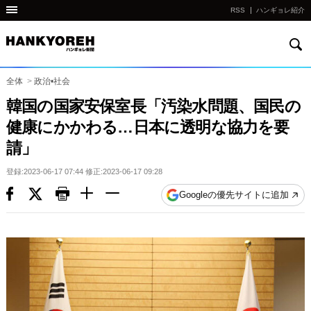
RSS
ハンギョレ紹介
検
他
索
の
国
全体
>
政治•社会
の
韓国の国家安保室長「汚染水問題、国民の
サ
健康にかかわる…日本に透明な協力を要
イ
請」
ト
の
登録:2023-06-17 07:44 修正:2023-06-17 09:28
リ
Googleの優先サイトに追加
ン
ク
다
른
나
라