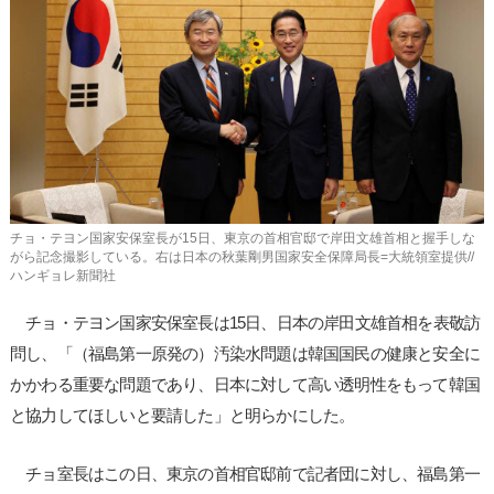
사
이
트
링
크
チョ・テヨン国家安保室長が15日、東京の首相官邸で岸田文雄首相と握手しな
がら記念撮影している。右は日本の秋葉剛男国家安全保障局長=大統領室提供//
ハンギョレ新聞社
チョ・テヨン国家安保室長は15日、日本の岸田文雄首相を表敬訪
問し、「（福島第一原発の）汚染水問題は韓国国民の健康と安全に
かかわる重要な問題であり、日本に対して高い透明性をもって韓国
と協力してほしいと要請した」と明らかにした。
チョ室長はこの日、東京の首相官邸前で記者団に対し、福島第一