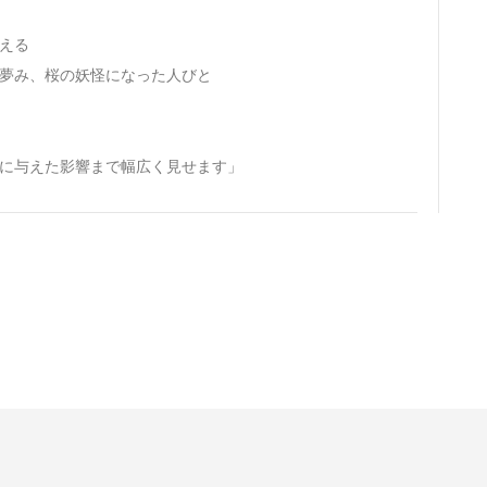
変える
を夢み、桜の妖怪になった人びと
世に与えた影響まで幅広く見せます」
© Hankyoreh Media Group All Rights Reserved.
발행인:박찬수 | 편집인:권태호 |
|
個人情報
利用規約
21-750 大韓民国ソウル特別市麻浦区ヒョチャンモクキル６ ハンギョレ