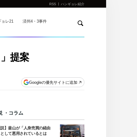
RSS
ハンギョレ紹介
検
ョレ21
済州4・3事件
索
う」提案
Googleの優先サイトに追加
説 ・コラム
社説】釜山が「人身売買の経由
」として悪用されているとは