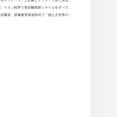
「審判マッサージ」と記載しマッサージ店で決済…大韓サッカー協会、組織的に審判接待
米国、イラン戦争で長距離精密ミサイルをすべて消費
韓国京畿道、原爆被害者追悼式で「核なき世界のため声を上げるべき」