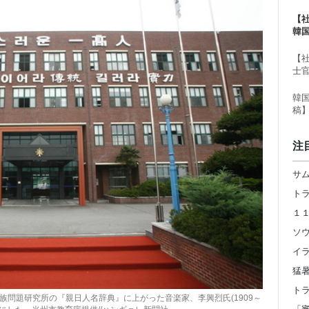
【
韓
る
【
士
韓
稿
注
族問題研究所の『親日人名辞典』に上がった音楽家、李興烈氏(1909～