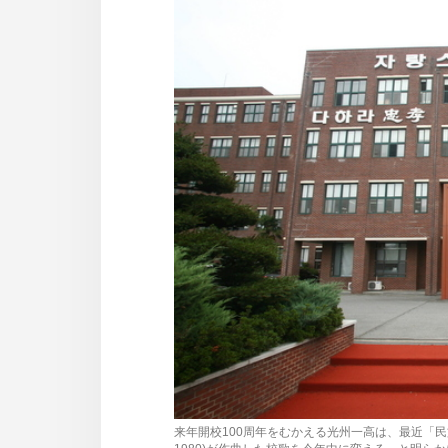
사
이
트
링
크
来年開校100周年をむかえる光州一高は、最近「民