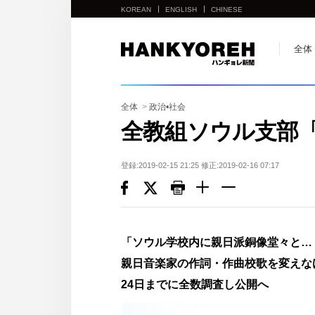
KOREAN
ENGLISH
CHINESE
他
全体
の
国
の
全体
>
政治•社会
サ
全教組ソウル支部
イ
ト
登録:2019-02-15 21:25 修正:2019-02-16 07:17
の
リ
ン
ク
「ソウル学校内に親日派銅像堂々と
다
親日音楽家の作詞・作曲校歌を変え
른
24日までに全数調査し公開へ
나
라