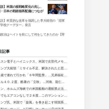
社説】米国の核戦略変化の兆し、
国・日本の戦術核再配備につなが
か
社説】本質的な改革を強調した李大統領の「陸軍
官学校クーデター」発言
国政治はヘイトを前にして何をしてきたのか【寄
】
目記事
サムスン電子とハイニックス、米国で次世代メモリ公開…「韓国、２０３１年まで首位」
トランプ大統領「ミサイル不足、解決されたと思っていた」…ヘグセス長官を厳しく叱責
１１歳で連れて行かれ「６年間監禁」…兄弟福祉院が私の人生を壊した＝韓国
ソウル４０.２度、酷暑の「立秋」…河南、龍仁、光陽、密陽も４０度超え＝韓国
イラン、ホルムズ海峡での米国船舶の通航禁止法を推進…「為す術ない」トランプ大統領
猛暑でもエアコンなしで２８度…このマンションは「ブラインド」を窓の外に設置＝韓国
トランプ氏、米国で「旋風」を巻き起こす韓国系知事候補を「共産主義者の狂人」と非難