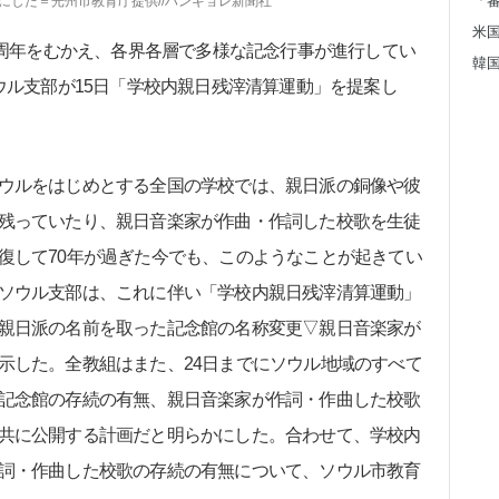
かにした＝光州市教育庁提供//ハンギョレ新聞社
0周年をむかえ、各界各層で多様な記念行事が進行してい
ウル支部が15日「学校内親日残滓清算運動」を提案し
ウルをはじめとする全国の学校では、親日派の銅像や彼
残っていたり、親日音楽家が作曲・作詞した校歌を生徒
復して70年が過ぎた今でも、このようなことが起きてい
ソウル支部は、これに伴い「学校内親日残滓清算運動」
親日派の名前を取った記念館の名称変更▽親日音楽家が
示した。全教組はまた、24日までにソウル地域のすべて
記念館の存続の有無、親日音楽家が作詞・作曲した校歌
共に公開する計画だと明らかにした。合わせて、学校内
詞・作曲した校歌の存続の有無について、ソウル市教育