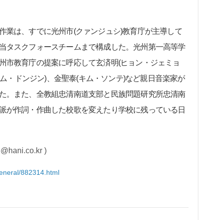
業は、すでに光州市(クァンジュシ)教育庁が主導して
当タスクフォースチームまで構成した。光州第一高等学
州市教育庁の提案に呼応して玄済明(ヒョン・ジェミョ
キム・ドンジン)、金聖泰(キム・ソンテ)など親日音楽家が
た。また、全教組忠清南道支部と民族問題研究所忠清南
派が作詞・作曲した校歌を変えたり学校に残っている日
i.co.kr )
_general/882314.html