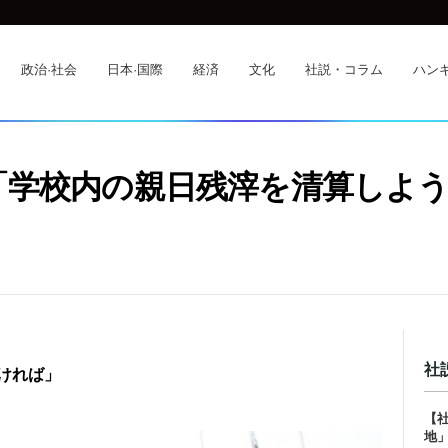
政治·社会
日本·国際
経済
文化
社説・コラム
ハンギ
「学校内の親日残滓を清算しよ
…
社
なければ」
【
地