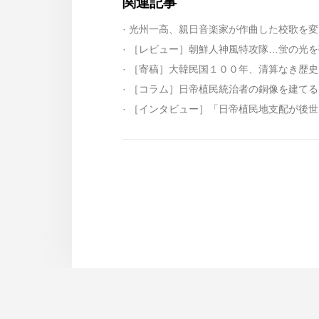
関連記事
· 光州一高、親日音楽家が作曲した校歌を
· ［レビュー］朝鮮人神風特攻隊…蛍の光
· ［寄稿］大韓民国１００年、清算なき歴史
· ［コラム］日帝植民統治者の銅像を建てる
· ［インタビュー］「日帝植民地支配が後
〒1