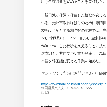
庁も全数調査を始めることを要請した。
親日派が作詞・作曲した校歌を変える作
いる。光州市教育庁はこのために専門担
校をはじめとする相当数の学校では、光
ン)、李興烈(イ・フンニョル)、金東振(
作詞・作曲した校歌を変えることに決め
道支部も、共同で声明書を発表し、親日
本語を韓国語に変える作業を始めた。
ヤン・ソンア記者 (お問い合わせ japan@han
https://www.hani.co.kr/arti/society/society
韓国語原文入力:2019-02-15 15:27
訳J.S