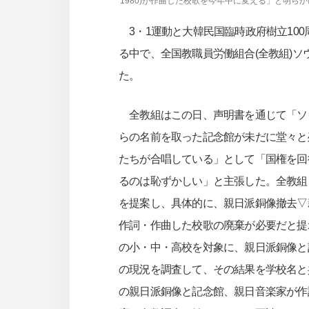
1980)が作曲した校歌を今年中に変える」と明ら
3・1運動と大韓民国臨時政府樹立10
る中で、全国教職員労働組合(全教組)ソ
た。
全教組はこの日、声明書を通じて「ソ
らの名前を取った記念館が未だに堂々と
たちが合唱している」として「国権を回
るのは恥ずかしい」と主張した。全教組
を提案し、具体的に、親日派銅像撤去▽
作詞・作曲した校歌の廃棄が必要だと提
の小・中・高校を対象に、親日派銅像と
の現況を調査して、その結果を学校名と
の親日派銅像と記念館、親日音楽家が作