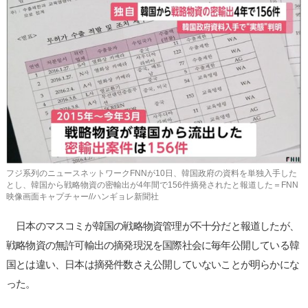
사
이
트
링
크
フジ系列のニュースネットワークFNNが10日、韓国政府の資料を単独入手した
とし、韓国から戦略物資の密輸出が4年間で156件摘発されたと報道した＝FNN
映像画面キャプチャー//ハンギョレ新聞社
日本のマスコミが韓国の戦略物資管理が不十分だと報道したが、
戦略物資の無許可輸出の摘発現況を国際社会に毎年公開している韓
国とは違い、日本は摘発件数さえ公開していないことが明らかにな
った。