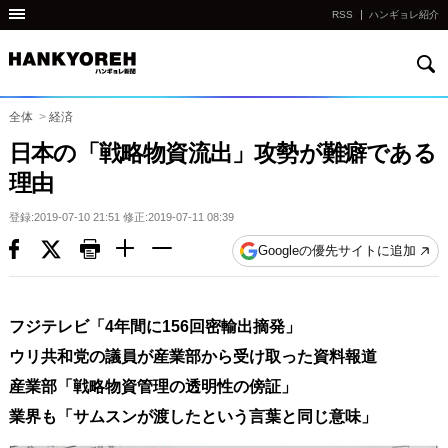
RSS
ハンギョレ紹介
検
他
索
の
国
全体
>
経済
の
日本の「戦略物資流出」攻勢が難癖である
サ
理由
イ
ト
登録:2019-07-10 21:51 修正:2019-07-11 08:39
の
Googleの優先サイトに追加
リ
ン
ク
フジテレビ「4年間に156回密輸出摘発」
다
ウリ共和党の議員が産業部から受け取った資料報道
른
産業部「戦略物資管理の透明性の傍証」
나
業界も「サムスンが渡したという言葉と同じ意味」
라