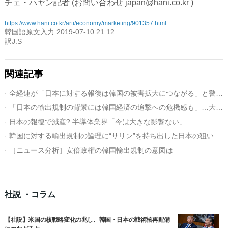
チェ・ハヤン記者 (お問い合わせ japan@hani.co.kr )
https://www.hani.co.kr/arti/economy/marketing/901357.html
韓国語原文入力:2019-07-10 21:12
訳J.S
関連記事
· 全経連が「日本に対する報復は韓国の被害拡大につながる」と警告した理由とは
· 「日本の輸出規制の背景には韓国経済の追撃への危機感も」…大統領府、長期戦に備える
· 日本の報復で減産? 半導体業界「今は大きな影響ない」
· 韓国に対する輸出規制の論理に“サリン”を持ち出した日本の狙いは？
· ［ニュース分析］安倍政権の韓国輸出規制の意図は
社説 ・コラム
【社説】米国の核戦略変化の兆し、韓国・日本の戦術核再配備