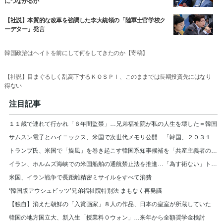
につながるか
【社説】本質的な改革を強調した李大統領の「陸軍士官学校ク
ーデター」発言
韓国政治はヘイトを前にして何をしてきたのか【寄稿】
【社説】目まぐるしく乱高下するＫＯＳＰＩ、このままでは長期投資先にはなり
得ない
注目記事
１１歳で連れて行かれ「６年間監禁」…兄弟福祉院が私の人生を壊した＝韓国
サムスン電子とハイニックス、米国で次世代メモリ公開…「韓国、２０３１年まで首位」
トランプ氏、米国で「旋風」を巻き起こす韓国系知事候補を「共産主義者の狂人」と非難
イラン、ホルムズ海峡での米国船舶の通航禁止法を推進…「為す術ない」トランプ大統領
米国、イラン戦争で長距離精密ミサイルをすべて消費
‘韓国版アウシュビッツ’兄弟福祉院特別法 まもなく再発議
【独自】消えた朝鮮の「入賞画家」８人の作品、日本の皇室が所蔵していた
韓国の地方国立大、新入生「授業料０ウォン」…来年から全額奨学金検討