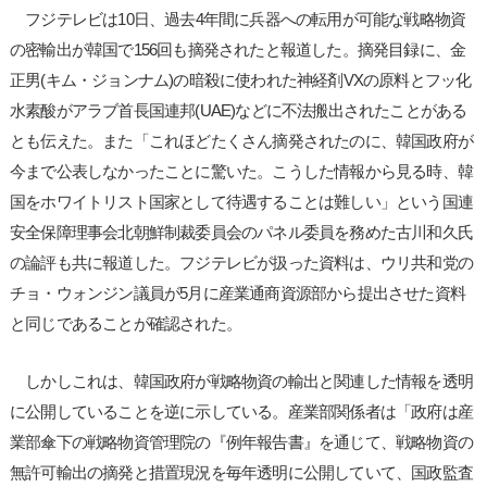
フジテレビは10日、過去4年間に兵器への転用が可能な戦略物資
の密輸出が韓国で156回も摘発されたと報道した。摘発目録に、金
正男(キム・ジョンナム)の暗殺に使われた神経剤VXの原料とフッ化
水素酸がアラブ首長国連邦(UAE)などに不法搬出されたことがある
とも伝えた。また「これほどたくさん摘発されたのに、韓国政府が
今まで公表しなかったことに驚いた。こうした情報から見る時、韓
国をホワイトリスト国家として待遇することは難しい」という国連
安全保障理事会北朝鮮制裁委員会のパネル委員を務めた古川和久氏
の論評も共に報道した。フジテレビが扱った資料は、ウリ共和党の
チョ・ウォンジン議員が5月に産業通商資源部から提出させた資料
と同じであることが確認された。
しかしこれは、韓国政府が戦略物資の輸出と関連した情報を透明
に公開していることを逆に示している。産業部関係者は「政府は産
業部傘下の戦略物資管理院の『例年報告書』を通じて、戦略物資の
無許可輸出の摘発と措置現況を毎年透明に公開していて、国政監査