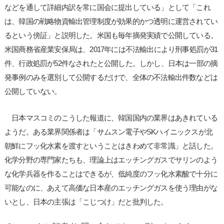
などを通して詳細内訳を常に国会に提出している」として「これ
は、韓国の戦略物資輸出管理制度が効果的かつ透明に運営されてい
るという傍証」と説明した。米国も毎年摘発実績で公開している。
米国商務省産業安保局は、2017年には不法輸出により刑事処罰が31
件、行政処罰が52件なされたと公開した。しかし、日本は一部の摘
発事例のみを選別して公開するだけで、全体の不法輸出件数などは
公開していない。
日本マスコミのこうした報道に、韓国国内の業界はあきれている
ようだ。ある業界関係者は「サムスン電子やSKハイニックスが北
朝鮮にフッ化水素を渡すということはきわめて非常識」と話した。
化学分野の専門家たちも、理論上はエッチングガスでサリンのよう
な化学兵器を作ることはできるが、低純度のフッ化水素酸で十分に
可能なのに、あえて高価な日本産のエッチングガスを使う理由がな
いとし、日本の主張は「こじつけ」だと批判した。