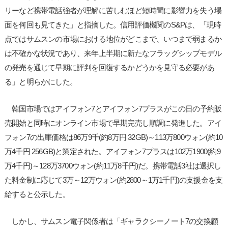
リーなど携帯電話強者が理解に苦しむほど短時間に影響力を失う場
面を何回も見てきた」と指摘した。信用評価機関のS&Pは、「現時
点ではサムスンの市場における地位がどこまで、いつまで弱まるか
は不確かな状況であり、来年上半期に新たなフラッグシップモデル
の発売を通じて早期に評判を回復するかどうかを見守る必要があ
る」と明らかにした。
韓国市場ではアイフォン7とアイフォン7プラスがこの日の予約販
売開始と同時にオンライン市場で早期完売し順調に発進した。アイ
フォン7の出庫価格は86万9千(約8万円 32GB)～113万800ウォン(約10
万4千円 256GB)と策定された。アイフォン7プラスは102万1900(約9
万4千円)～128万3700ウォン(約11万8千円)だ。携帯電話3社は選択し
た料金制に応じて3万～12万ウォン(約2800～1万1千円)の支援金を支
給すると公示した。
しかし、サムスン電子関係者は「ギャラクシーノート7の交換顧