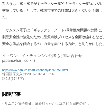
客のうち、70～80％がギャラクシーS7やギャラクシーS7エッジに
交換している」として、韓国市場での打撃は大きくないと予想し
た。
サムスン電子は「ギャラクシーノート7異常燃焼問題を契機に、
製品安全性の強化のために品質点検プロセスを全面改編するなど、
安全な製品を供給するのに力量を集中する方針」と明らかにした。
イ・ワン、イ・チュンシン記者 (お問い合わせ
japan@hani.co.kr )
https://www.hani.co.kr/arti/economy/it/765751.html
韓国語原文入力:2016-10-14 17:07
訳J.S(1748字)
関連記事
· サムスン電子株価、底を打ったか…コスピも回復の兆し