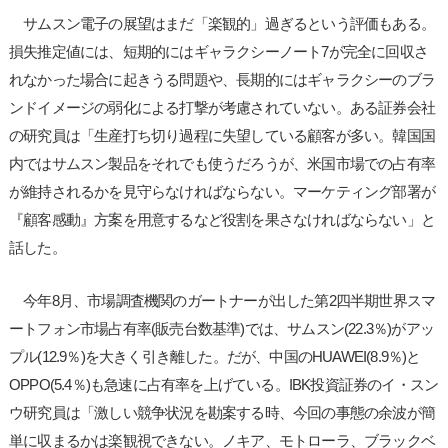
サムスン電子の展望はまだ「楽観的」過ぎるという評価もある。
損失推定値には、短期的にはギャラクシーノート7が完全に回収さ
れなかった場合に起きうる問題や、長期的にはギャラクシーのブラ
ンドイメージの弱化による打撃が考慮されていない。ある証券会社
の研究員は「生産打ち切り過程に失望している顧客が多い。韓国国
内ではサムスン製品をそれでも使うだろうが、米国市場での占有率
が維持されるかを見守らなければならない。マーケティング部署が
『顧客感動』方案を用意するなど役割を果さなければならない」と
話した。
今年8月、市場調査機関のガートナーが出した第2四半期世界スマ
ートフォン市場占有率(販売台数基準)では、サムスン(22.3％)がアッ
プル(12.9％)を大きく引き離した。だが、中国のHUAWEI(8.9％)と
OPPO(5.4％)も急速に占有率を上げている。IBK投資証券のイ・スン
ウ研究員は「激しい競争状況を勘案する時、今回の事態の余波が簡
単に収まるかは楽観視できない。ノキア、モトローラ、ブラックベ