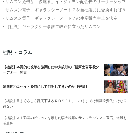
· サムスン危機が「後継者」イ・ジェヨン副会長のリーダーシップの試金石に
· サムスン電子、ギャラクシーノート７を自社製品に交換すれば６４００円追加補償
· サムスン電子、ギャラクシーノート７の生産販売中止を決定
· ［社説］ギャラクシー事故で岐路に立ったサムスン
社説 ・コラム
【社説】本質的な改革を強調した李大統領の「陸軍士官学校ク
ーデター」発言
韓国政治はヘイトを前にして何をしてきたのか【寄稿】
【社説】目まぐるしく乱高下するＫＯＳＰＩ、このままでは長期投資先にはなり
得ない
【社説】ＡＩ強国のビジョンを示した李大統領のサンフランシスコ宣言、逆風も
考慮を