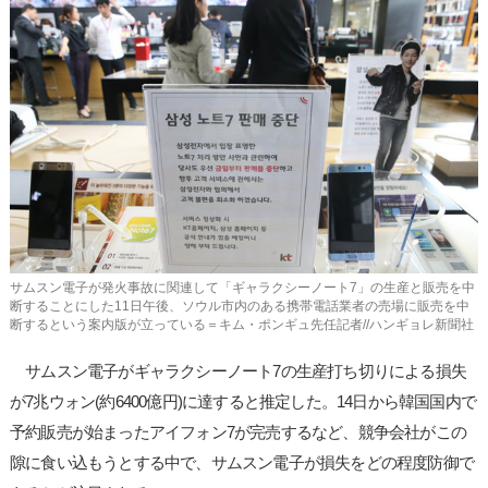
사
이
트
링
크
サムスン電子が発火事故に関連して「ギャラクシーノート7」の生産と販売を中
断することにした11日午後、ソウル市内のある携帯電話業者の売場に販売を中
断するという案内版が立っている＝キム・ポンギュ先任記者//ハンギョレ新聞社
サムスン電子がギャラクシーノート7の生産打ち切りによる損失
が7兆ウォン(約6400億円)に達すると推定した。14日から韓国国内で
予約販売が始まったアイフォン7が完売するなど、競争会社がこの
隙に食い込もうとする中で、サムスン電子が損失をどの程度防御で