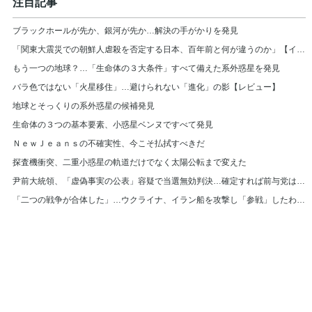
注目記事
ブラックホールが先か、銀河が先か…解決の手がかりを発見
「関東大震災での朝鮮人虐殺を否定する日本、百年前と何が違うのか」【インタビュー】
もう一つの地球？…「生命体の３大条件」すべて備えた系外惑星を発見
バラ色ではない「火星移住」…避けられない「進化」の影【レビュー】
地球とそっくりの系外惑星の候補発見
生命体の３つの基本要素、小惑星ベンヌですべて発見
ＮｅｗＪｅａｎｓの不確実性、今こそ払拭すべきだ
探査機衝突、二重小惑星の軌道だけでなく太陽公転まで変えた
尹前大統領、「虚偽事実の公表」容疑で当選無効判決…確定すれば前与党は選挙費返還
「二つの戦争が合体した」…ウクライナ、イラン船を攻撃し「参戦」したわけは