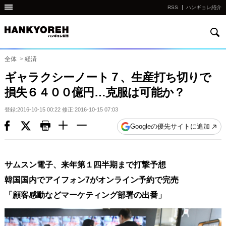
RSS
ハンギョレ紹介
検
他
索
の
国
全体
>
経済
の
ギャラクシーノート７、生産打ち切りで
サ
損失６４００億円…克服は可能か？
イ
ト
登録:2016-10-15 00:22 修正:2016-10-15 07:03
の
Googleの優先サイトに追加
リ
ン
ク
サムスン電子、来年第１四半期まで打撃予想
다
韓国国内でアイフォン7がオンライン予約で完売
른
「顧客感動などマーケティング部署の出番」
나
라