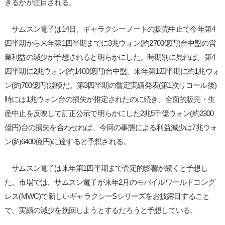
きるかが注目される。
サムスン電子は14日、ギャラクシーノートの販売中止で今年第4
四半期から来年第1四半期までに3兆ウォン(約2700億円)台中盤の営
業利益の減少が予想されると明らかにした。時期別に見れば、第4
四半期に2兆ウォン(約1400億円)台中盤、来年第1四半期に約1兆ウォ
ン(約700億円)規模だ。第3四半期の暫定実績発表(第1次リコール後)
時には1兆ウォン台の損失が推定されたのに続き、全面的販売・生
産中止を反映して訂正公示で明らかにした2兆5千億ウォン(約2300
億円)台の損失を合わせれば、今回の事態による利益減少は7兆ウォ
ン(約6400億円)に達すると予想される。
サムスン電子は来年第1四半期まで否定的影響が続くと予想し
た。市場では、サムスン電子が来年2月のモバイルワールドコング
レス(MWC)で新しいギャラクシーSシリーズをお披露目すること
で、実績の減少を挽回しようとするだろうと予想している。