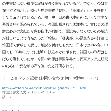
の史書にはない稀少な記録が多く書かれているだけでなく、今は存
在せず名前だけが残った歴史書物『魏略』『高麗記』が引用根拠と
して言及されているため、韓・中・日の古代史研究にとって大事な
基盤資料と認められている。今回出版された訳注本は、古代史の理
解に必須の文献だが内容自体が難解で、誤記も少なくないため解読
が難しいことで有名だった『翰苑』「蕃夷部」の原文内容を詳細に
韓国語で解釈して訳し、解説を付けたものだ。日本では1922年、中
国でも1934年にすでに影印・訳注本が出版され、韓国での刊行はし
ばらく遅れていたが、今回の出版は韓国学界の古代東アジア史研究
のために重要な踏み石を置いたと評価される。
ノ・ヒョンソク記者 (お問い合わせ japan@hani.co.kr )
https://www.hani.co.kr/arti/culture/culture_general/887136.html
韓国語原文入力:2019-03-24 19:57
訳J.S