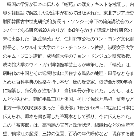
韓国の学界が日本に伝わる『翰苑』の漢文テキストを考証し、内
容を韓国語で解説した訳注本が初めて出版された。東北アジア歴史
財団韓国古中世史研究所(所長 イ・ソンジェ)傘下の翰苑講読会のメ
ンバーである研究者20人余りが、約3年をかけて講読と比較研究の
末に出版した『訳注翰苑』だ。仁川都市公社のユン・ヨング文化財
部長と、ソウル市立大学のアン・チョンジュン教授、淑明女子大学
のキム・ジヨン講師、成均館大学のチョン・ドンジュン研究教授、
成均館大学のウィ・ガヤ博物館学芸士らが執筆した。『翰苑』は、
唐時代の中国とその辺境地域に居住する民族の地理・風俗などをま
とめた百科事典の性格を持つ本だ。唐の歴史家、張楚金が660年頃
に編纂し、雍公叡が注を付け、当初30冊が作られた。しかし、ほと
んどが失われ、朝鮮半島三国と倭国、そして匈奴と烏桓、鮮卑など
北方一帯の異民族を扱った「蕃夷部」1冊だけが9～10世紀に日本に
伝えられ、原本を書き写した筆写本として残り、今に伝えられた。
この「蕃夷部」は、高句麗の官等と政治状況、綿織物などの生産基
盤、鴨緑江の起源、三韓の位置、百済の年代呼称など、現存する他