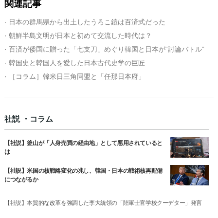
関連記事
· 日本の群馬県から出土したうろこ鎧は百済式だった
· 朝鮮半島文明が日本と初めて交流した時代は？
· 百済が倭国に贈った「七支刀」めぐり韓国と日本が“討論バトル”
· 韓国史と韓国人を愛した日本古代史学の巨匠
· ［コラム］韓米日三角同盟と「任那日本府」
社説 ・コラム
【社説】釜山が「人身売買の経由地」として悪用されていると
は
【社説】米国の核戦略変化の兆し、韓国・日本の戦術核再配備
につながるか
【社説】本質的な改革を強調した李大統領の「陸軍士官学校クーデター」発言