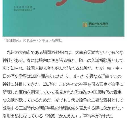
『訳注翰苑』の表紙//ハンギョレ新聞社
九州の大都市である福岡の郊外には、太宰府天満宮という有名な
神社がある。春には境内に咲き誇る梅と、随一の入試祈願所として
広く知られ、韓国人観光客も好んで訪れる名所だ。だが、韓・中・
日の歴史学界は100年間余りにわたり、まったく異なる理由でこの
神社に注目してきた。1917年、この神社の神事を司る官吏が自宅に
所蔵した宝物を調査していて発見された7世紀の中国唐時代の貴重
な文献が残っているためだ。今でも古代史論争の主要な素材として
登場する三国時代の朝鮮半島の地理風俗を言及する際に欠かせない
引用出処になっている『翰苑（かんえん）』筆写本がそれだ。