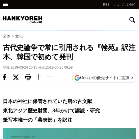
RSS
ハンギョレ紹介
検
他
索
の
国
全体
>
文化
の
古代史論争で常に引用される『翰苑』訳注
サ
本、韓国で初めて発刊
イ
ト
登録:2019-03-24 23:13 修正:2019-03-25 06:59
の
Googleの優先サイトに追加
リ
ン
ク
日本の神社に保管されていた唐の古文献
다
東北アジア歴史財団、3年かけて講読・研究
른
筆写本唯一の「蕃夷部」を訳注
나
라