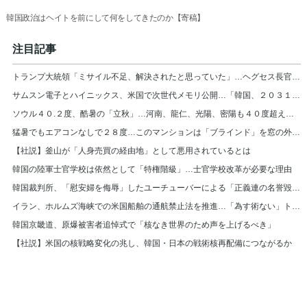
韓国政治はヘイトを前にして何をしてきたのか【寄稿】
注目記事
トランプ大統領「ミサイル不足、解決されたと思っていた」…ヘグセス長官を厳しく叱責
サムスン電子とハイニックス、米国で次世代メモリ公開…「韓国、２０３１年まで首位」
ソウル４０.２度、酷暑の「立秋」…河南、龍仁、光陽、密陽も４０度超え＝韓国
猛暑でもエアコンなしで２８度…このマンションは「ブラインド」を窓の外に設置＝韓国
【社説】釜山が「人身売買の経由地」として悪用されているとは
韓国の陸軍士官学校は依然として「特権階級」…士官学校改革が必要な理由
韓国裁判所、「慰安婦を侮辱」したユーチューバーによる「正義連の名誉毀損」認める
イラン、ホルムズ海峡での米国船舶の通航禁止法を推進…「為す術ない」トランプ大統領
韓国京畿道、原爆被害者追悼式で「核なき世界のため声を上げるべき」
【社説】米国の核戦略変化の兆し、韓国・日本の戦術核再配備につながるか