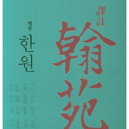
사
이
트
링
크