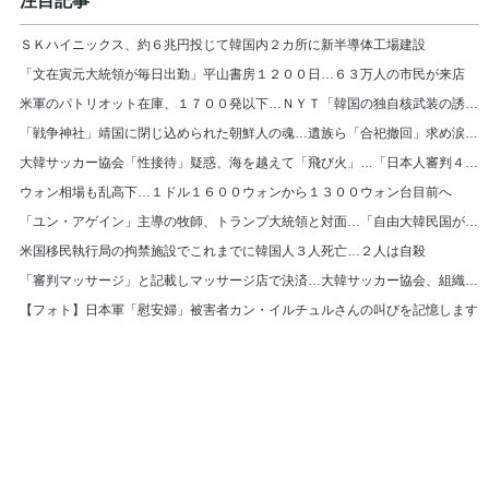
注目記事
ＳＫハイニックス、約６兆円投じて韓国内２カ所に新半導体工場建設
「文在寅元大統領が毎日出勤」平山書房１２００日…６３万人の市民が来店
米軍のパトリオット在庫、１７００発以下…ＮＹＴ「韓国の独自核武装の誘因に」
「戦争神社」靖国に閉じ込められた朝鮮人の魂…遺族ら「合祀撤回」求め涙の訴え
大韓サッカー協会「性接待」疑惑、海を越えて「飛び火」…「日本人審判４人を調査中」
ウォン相場も乱高下…１ドル１６００ウォンから１３００ウォン台目前へ
「ユン・アゲイン」主導の牧師、トランプ大統領と対面…「自由大韓民国が困難に直面」
米国移民執行局の拘禁施設でこれまでに韓国人３人死亡…２人は自殺
「審判マッサージ」と記載しマッサージ店で決済…大韓サッカー協会、組織的に審判接待
【フォト】日本軍「慰安婦」被害者カン・イルチュルさんの叫びを記憶します