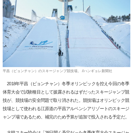
사
이
트
링
크
平昌（ピョンチャン）のスキージャンプ競技場。 //ハンギョレ新聞社
2018年平昌（ピョンチャン）冬季オリンピックを控え今回の冬季
体育大会で試験種目として披露されるはずだったスキージャンプ競
技が、競技場の安全問題で取り消された。競技場はオリンピック競
技場として使われる江原道の平昌アルペンシアリゾートのスキージ
ャンプ場であるため、補完のため予算が追加で投入される予定だ。
大韓スキー協会は「28日開く予定だった冬季体育大会スキージャ