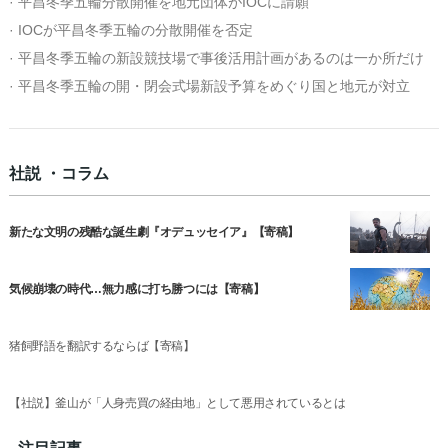
· 平昌冬季五輪分散開催を地元団体がIOCに請願
· IOCが平昌冬季五輪の分散開催を否定
· 平昌冬季五輪の新設競技場で事後活用計画があるのは一か所だけ
· 平昌冬季五輪の開・閉会式場新設予算をめぐり国と地元が対立
社説 ・コラム
新たな文明の残酷な誕生劇『オデュッセイア』【寄稿】
気候崩壊の時代…無力感に打ち勝つには【寄稿】
猪飼野語を翻訳するならば【寄稿】
【社説】釜山が「人身売買の経由地」として悪用されているとは