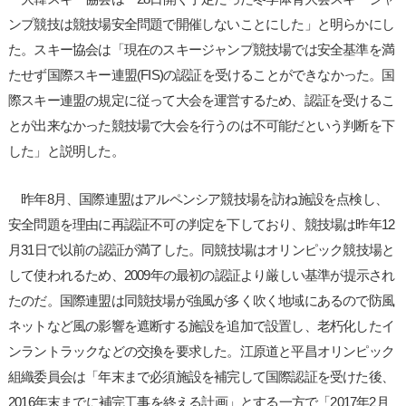
ンプ競技は競技場安全問題で開催しないことにした」と明らかにし
た。スキー協会は「現在のスキージャンプ競技場では安全基準を満
たせず国際スキー連盟(FIS)の認証を受けることができなかった。国
際スキー連盟の規定に従って大会を運営するため、認証を受けるこ
とが出来なかった競技場で大会を行うのは不可能だという判断を下
した」と説明した。
昨年8月、国際連盟はアルペンシア競技場を訪ね施設を点検し、
安全問題を理由に再認証不可の判定を下しており、競技場は昨年12
月31日で以前の認証が満了した。同競技場はオリンピック競技場と
して使われるため、2009年の最初の認証より厳しい基準が提示され
たのだ。国際連盟は同競技場が強風が多く吹く地域にあるので防風
ネットなど風の影響を遮断する施設を追加で設置し、老朽化したイ
ンラントラックなどの交換を要求した。江原道と平昌オリンピック
組織委員会は「年末まで必須施設を補完して国際認証を受けた後、
2016年末までに補完工事を終える計画」とする一方で「2017年2月