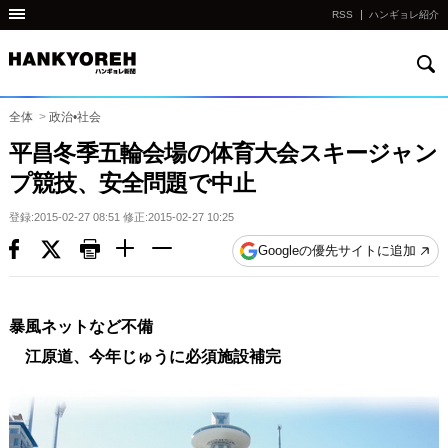
RSS
ハンギョレ紹介
検
他
索
の
国
全体
>
政治•社会
の
平昌冬季五輪会場の体育大会スキージャン
サ
プ競技、安全問題で中止
イ
ト
登録:2015-02-27 08:51 修正:2015-02-27 10:25
の
Googleの優先サイトに追加
リ
ン
ク
暴風ネットなど不備
다
江原道、今年じゅうに必須施設補完
른
나
라