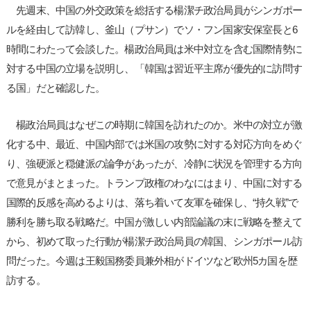
先週末、中国の外交政策を総括する楊潔チ政治局員がシンガポー
ルを経由して訪韓し、釜山（プサン）でソ・フン国家安保室長と6
時間にわたって会談した。楊政治局員は米中対立を含む国際情勢に
対する中国の立場を説明し、「韓国は習近平主席が優先的に訪問す
る国」だと確認した。
楊政治局員はなぜこの時期に韓国を訪れたのか。米中の対立が激
化する中、最近、中国内部では米国の攻勢に対する対応方向をめぐ
り、強硬派と穏健派の論争があったが、冷静に状況を管理する方向
で意見がまとまった。トランプ政権のわなにはまり、中国に対する
国際的反感を高めるよりは、落ち着いて友軍を確保し、“持久戦”で
勝利を勝ち取る戦略だ。中国が激しい内部論議の末に戦略を整えて
から、初めて取った行動が楊潔チ政治局員の韓国、シンガポール訪
問だった。今週は王毅国務委員兼外相がドイツなど欧州5カ国を歴
訪する。