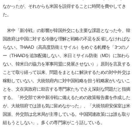
なかったが、それからも米国を説得することに時間を費やしてき
た。
米中「新冷戦」の影響が韓国外交にも主要な課題となった今、韓
国政府は中国に対する冷徹な理解と戦略の不足を反省しなければな
らない。THAAD（高高度防衛ミサイル）をめぐる軋轢を「3つのノ
ー（THAADを追加配備しない、米日ミサイル防衛（MD）に加わら
ない、韓米日の協力を軍事同盟に発展させない）」原則を言及する
ことで取り繕って以来、問題をまともに解決するための対中外交は
稼動していない。大統領府内に対中国戦略を担う戦略家がいないこ
とを、文在寅政府に助言する専門家たちでさえ深刻な問題だと指摘
する。「外交部で米中新冷戦に備えるための政策報告書を作成した
が、大統領府では誰も気に留めなかった」、「大統領府安保室は米
国派、外交部は北米局が主導している。中国関連政策には誰も取り
組もうとしない」。多くの専門家がこう話している。