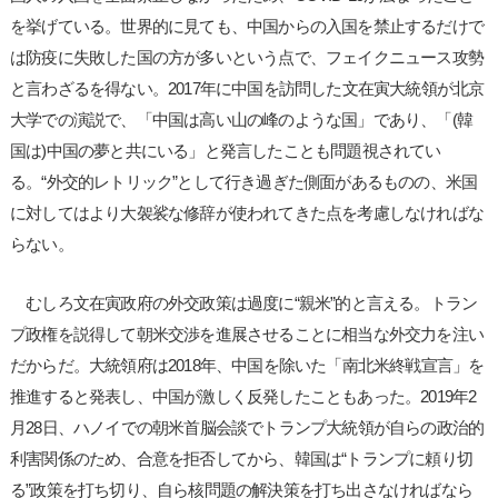
を挙げている。世界的に見ても、中国からの入国を禁止するだけで
は防疫に失敗した国の方が多いという点で、フェイクニュース攻勢
と言わざるを得ない。2017年に中国を訪問した文在寅大統領が北京
大学での演説で、「中国は高い山の峰のような国」であり、「(韓
国は)中国の夢と共にいる」と発言したことも問題視されてい
る。“外交的レトリック”として行き過ぎた側面があるものの、米国
に対してはより大袈裟な修辞が使われてきた点を考慮しなければな
らない。
むしろ文在寅政府の外交政策は過度に“親米”的と言える。トラン
プ政権を説得して朝米交渉を進展させることに相当な外交力を注い
だからだ。大統領府は2018年、中国を除いた「南北米終戦宣言」を
推進すると発表し、中国が激しく反発したこともあった。2019年2
月28日、ハノイでの朝米首脳会談でトランプ大統領が自らの政治的
利害関係のため、合意を拒否してから、韓国は“トランプに頼り切
る”政策を打ち切り、自ら核問題の解決策を打ち出さなければなら