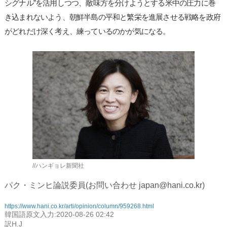
シグナル”を活用しつつ、敵味方を分けようとする米中の圧力に巻
き込まれないよう、朝鮮半島の平和と繁栄を進展させる戦略を政府
がどれだけ深く考え、練っているのかが気になる。
//ハンギョレ新聞社
パク・ミンヒ論説委員(お問い合わせ japan@hani.co.kr)
https://www.hani.co.kr/arti/opinion/column/959268.html
韓国語原文入力:2020-08-26 02:42
訳H.J