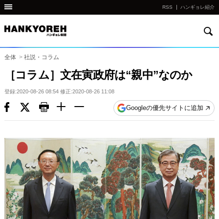
RSS
ハンギョレ紹介
検
他
索
の
国
全体
>
社説・コラム
の
［コラム］文在寅政府は“親中”なのか
サ
登録:2020-08-26 08:54 修正:2020-08-26 11:08
イ
ト
Googleの優先サイトに追加
の
リ
ン
ク
다
른
나
라