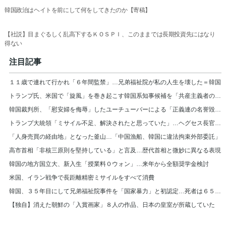
韓国政治はヘイトを前にして何をしてきたのか【寄稿】
【社説】目まぐるしく乱高下するＫＯＳＰＩ、このままでは長期投資先にはなり
得ない
注目記事
１１歳で連れて行かれ「６年間監禁」…兄弟福祉院が私の人生を壊した＝韓国
トランプ氏、米国で「旋風」を巻き起こす韓国系知事候補を「共産主義者の狂人」と非難
韓国裁判所、「慰安婦を侮辱」したユーチューバーによる「正義連の名誉毀損」認める
トランプ大統領「ミサイル不足、解決されたと思っていた」…ヘグセス長官を厳しく叱責
「人身売買の経由地」となった釜山…「中国漁船、韓国に違法拘束外部委託」
高市首相「非核三原則を堅持している」と言及…歴代首相と微妙に異なる表現
韓国の地方国立大、新入生「授業料０ウォン」…来年から全額奨学金検討
米国、イラン戦争で長距離精密ミサイルをすべて消費
韓国、３５年目にして兄弟福祉院事件を「国家暴力」と初認定…死者は６５７人
【独自】消えた朝鮮の「入賞画家」８人の作品、日本の皇室が所蔵していた