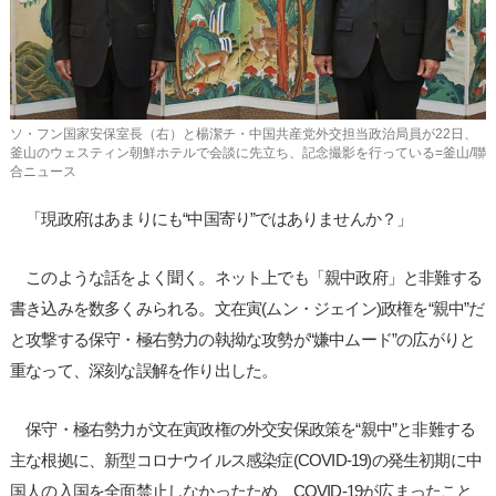
사
이
트
링
크
ソ・フン国家安保室長（右）と楊潔チ・中国共産党外交担当政治局員が22日、
釜山のウェスティン朝鮮ホテルで会談に先立ち、記念撮影を行っている=釜山/聯
合ニュース
「現政府はあまりにも“中国寄り”ではありませんか？」
このような話をよく聞く。ネット上でも「親中政府」と非難する
書き込みを数多くみられる。文在寅(ムン・ジェイン)政権を“親中”だ
と攻撃する保守・極右勢力の執拗な攻勢が“嫌中ムード”の広がりと
重なって、深刻な誤解を作り出した。
保守・極右勢力が文在寅政権の外交安保政策を“親中”と非難する
主な根拠に、新型コロナウイルス感染症(COVID-19)の発生初期に中
国人の入国を全面禁止しなかったため、COVID-19が広まったこと