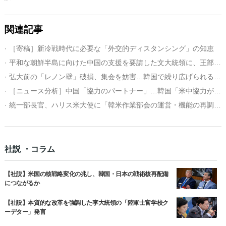
関連記事
· ［寄稿］新冷戦時代に必要な「外交的ディスタンシング」の知恵
· 平和な朝鮮半島に向けた中国の支援を要請した文大統領に、王部長「建設的役割続ける」
· 弘大前の「レノン壁」破損、集会を妨害…韓国で繰り広げられる香港・中国の葛藤
· ［ニュース分析］中国「協力のパートナー」…韓国「米中協力が平和にとって重要」
· 統一部長官、ハリス米大使に「韓米作業部会の運営・機能の再調整」求める
社説 ・コラム
【社説】米国の核戦略変化の兆し、韓国・日本の戦術核再配備
につながるか
【社説】本質的な改革を強調した李大統領の「陸軍士官学校ク
ーデター」発言