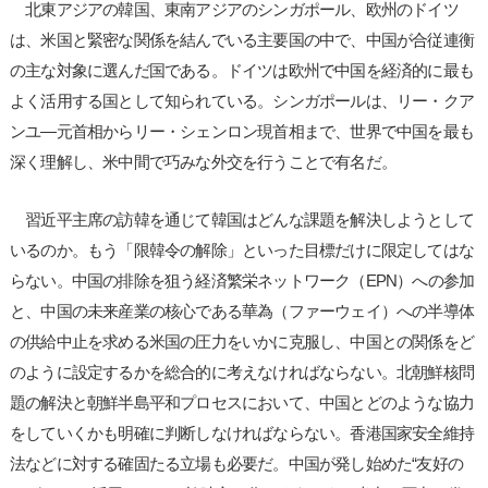
北東アジアの韓国、東南アジアのシンガポール、欧州のドイツ
は、米国と緊密な関係を結んでいる主要国の中で、中国が合従連衡
の主な対象に選んだ国である。ドイツは欧州で中国を経済的に最も
よく活用する国として知られている。シンガポールは、リー・クア
ンユ―元首相からリー・シェンロン現首相まで、世界で中国を最も
深く理解し、米中間で巧みな外交を行うことで有名だ。
習近平主席の訪韓を通じて韓国はどんな課題を解決しようとして
いるのか。もう「限韓令の解除」といった目標だけに限定してはな
らない。中国の排除を狙う経済繁栄ネットワーク（EPN）への参加
と、中国の未来産業の核心である華為（ファーウェイ）への半導体
の供給中止を求める米国の圧力をいかに克服し、中国との関係をど
のように設定するかを総合的に考えなければならない。北朝鮮核問
題の解決と朝鮮半島平和プロセスにおいて、中国とどのような協力
をしていくかも明確に判断しなければならない。香港国家安全維持
法などに対する確固たる立場も必要だ。中国が発し始めた“友好の