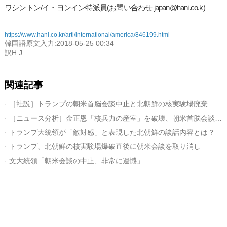
ワシントン/イ・ヨンイン特派員(お問い合わせ japan@hani.co.k)
https://www.hani.co.kr/arti/international/america/846199.html
韓国語原文入力:2018-05-25 00:34
訳H.J
関連記事
· ［社説］トランプの朝米首脳会談中止と北朝鮮の核実験場廃棄
· ［ニュース分析］金正恩「核兵力の産室」を破壊、朝米首脳会談に先制措置したが…
· トランプ大統領が「敵対感」と表現した北朝鮮の談話内容とは？
· トランプ、北朝鮮の核実験場爆破直後に朝米会談を取り消し
· 文大統領「朝米会談の中止、非常に遺憾」