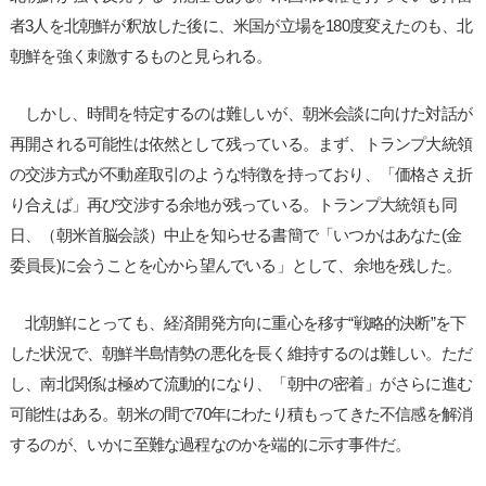
者3人を北朝鮮が釈放した後に、米国が立場を180度変えたのも、北
朝鮮を強く刺激するものと見られる。
しかし、時間を特定するのは難しいが、朝米会談に向けた対話が
再開される可能性は依然として残っている。まず、トランプ大統領
の交渉方式が不動産取引のような特徴を持っており、「価格さえ折
り合えば」再び交渉する余地が残っている。トランプ大統領も同
日、（朝米首脳会談）中止を知らせる書簡で「いつかはあなた(金
委員長)に会うことを心から望んでいる」として、余地を残した。
北朝鮮にとっても、経済開発方向に重心を移す“戦略的決断”を下
した状況で、朝鮮半島情勢の悪化を長く維持するのは難しい。ただ
し、南北関係は極めて流動的になり、「朝中の密着」がさらに進む
可能性はある。朝米の間で70年にわたり積もってきた不信感を解消
するのが、いかに至難な過程なのかを端的に示す事件だ。