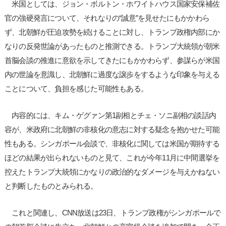
米国としては、ジョン・ボルトン・ホワイトハウス国家安保補佐
官の強硬発言について、それなりの“誠意”を見せたにもかかわら
ず、北朝鮮が圧迫攻勢を続けることに対し、トランプ政権内部にか
なりの反発世論があったものと推測できる。トランプ大統領が朝米
首脳会談の推進に意欲を示してきたにもかかわらず、参謀らが米国
内の世論を意識し、北朝鮮に過度な譲歩をするような印象を与える
ことについて、負担を感じた可能性もある。
内容的には、キム・ゲグァン第1副相とチェ・ソニ副相の談話内
容が、米政府に北朝鮮の非核化の意志に対する疑念を抱かせた可能
性もある。シンガポール会談で、非核化に関しては米国が期待する
ほどの結果が出られないものと見て、これが今年11月に中間選挙を
控えたトランプ大統領にかなりの政治的なダメージを与えかねない
と判断したものとみられる。
これと関連し、CNN放送は23日、トランプ政権がシンガポールで