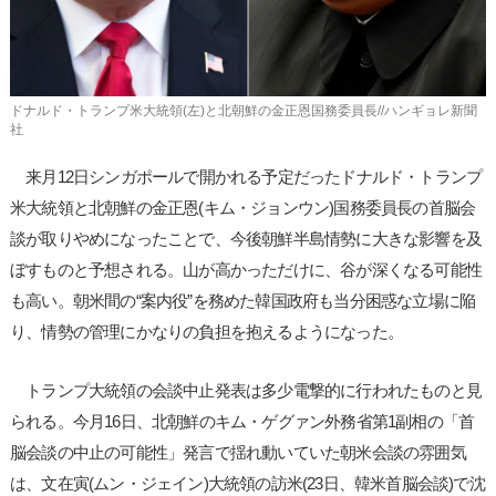
ドナルド・トランプ米大統領(左)と北朝鮮の金正恩国務委員長//ハンギョレ新聞
社
来月12日シンガポールで開かれる予定だったドナルド・トランプ
米大統領と北朝鮮の金正恩(キム・ジョンウン)国務委員長の首脳会
談が取りやめになったことで、今後朝鮮半島情勢に大きな影響を及
ぼすものと予想される。山が高かっただけに、谷が深くなる可能性
も高い。朝米間の“案内役”を務めた韓国政府も当分困惑な立場に陥
り、情勢の管理にかなりの負担を抱えるようになった。
トランプ大統領の会談中止発表は多少電撃的に行われたものと見
られる。今月16日、北朝鮮のキム・ゲグァン外務省第1副相の「首
脳会談の中止の可能性」発言で揺れ動いていた朝米会談の雰囲気
は、文在寅(ムン・ジェイン)大統領の訪米(23日、韓米首脳会談)で沈