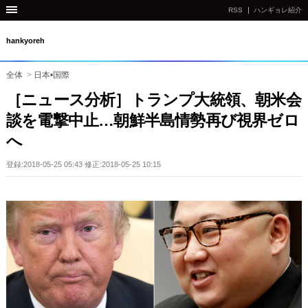
RSS
ハンギョレ紹介
hankyoreh
全体
>
日本•国際
［ニュース分析］トランプ大統領、朝米会
談を電撃中止…朝鮮半島情勢再び視界ゼロ
へ
登録:2018-05-25 05:43 修正:2018-05-25 10:15