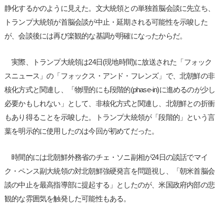
静化するかのように見えた。文大統領との単独首脳会談に先立ち、
トランプ大統領が首脳会談が中止・延期される可能性を示唆した
が、会談後には再び楽観的な基調が明確になったからだ。
実際、トランプ大統領は24日(現地時間)に放送された「フォック
スニュース」の「フォックス・アンド・フレンズ」で、北朝鮮の非
核化方式と関連し、「物理的にも段階的(phase-in)に進めるのが少し
必要かもしれない」として、非核化方式と関連し、北朝鮮との折衝
もあり得ることを示唆した。トランプ大統領が「段階的」という言
葉を明示的に使用したのは今回が初めてだった。
時間的には北朝鮮外務省のチェ・ソニ副相が24日の談話でマイ
ク・ペンス副大統領の対北朝鮮強硬発言を問題視し、「朝米首脳会
談の中止を最高指導部に提起する」としたのが、米国政府内部の悲
観的な雰囲気を触発した可能性もある。