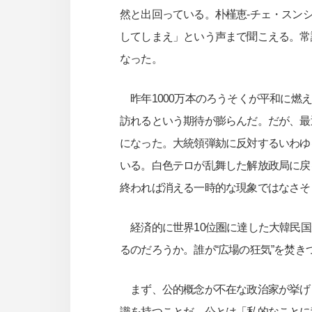
然と出回っている。朴槿恵-チェ・スン
してしまえ」という声まで聞こえる。常
なった。
昨年1000万本のろうそくが平和に燃
訪れるという期待が膨らんだ。だが、最
になった。大統領弾劾に反対するいわゆ
いる。白色テロが乱舞した解放政局に戻
終われば消える一時的な現象ではなさそ
経済的に世界10位圏に達した大韓民国
るのだろうか。誰が“広場の狂気”を焚
まず、公的概念が不在な政治家が挙げ
識を持つことだ。公とは「私的なことに