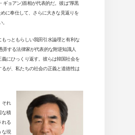
ギョアン)首相が代表的だ。彼は“厚黒
ために奉仕して、さらに大きな見返りを
い。
にもっともらしい我田引水論理と有利な
愚弄する法律家が代表的な附逆知識人
正義にひっくり返す。彼らは韓国社会を
するが、私たちの社会の正義と道徳性は
。それ
固な積
される
うな現