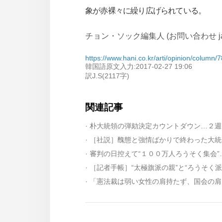
象が赤裸々に繰り広げられている。
チョン・ソック編集人 (お問い合わせ japan@
https://www.hani.co.kr/arti/opinion/column/
韓国語原文入力:2017-02-27 19:06
訳J.S(2117字)
関連記事
· 朴大統領の弾劾決定カウントダウン…２
· ［社説］醜態と強情ばかりで終わった大
· 審判の日控えて“１００万人ろうそく集会
· ［記者手帳］“太極旗派の親”と“ろうそく
· 「憲法裁は弱い女性の肩持たず、国会の