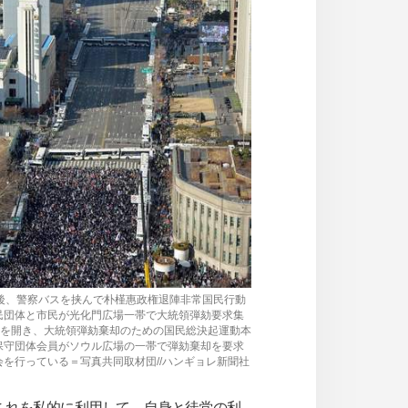
午後、警察バスを挟んで朴槿惠政権退陣非常国民行動
民団体と市民が光化門広場一帯で大統領弾劾要求集
側)を開き、大統領弾劾棄却のための国民総決起運動本
保守団体会員がソウル広場の一帯で弾劾棄却を要求
会を行っている＝写真共同取材団//ハンギョレ新聞社
これを私的に利用して、自身と徒党の利