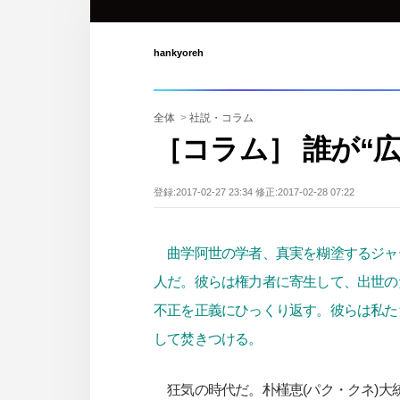
hankyoreh
全体
>
社説・コラム
［コラム］ 誰が“
登録:2017-02-27 23:34 修正:2017-02-28 07:22
曲学阿世の学者、真実を糊塗するジャ
人だ。彼らは権力者に寄生して、出世の
不正を正義にひっくり返す。彼らは私た
して焚きつける。
狂気の時代だ。朴槿恵(パク・クネ)大