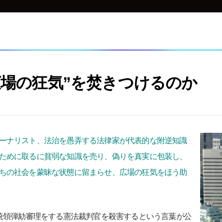
広場の狂気”を焚きつけるのか
ーナリスト、法治を愚弄する法律家が代表的な附逆知識
ために取るに貧弱な知識を売り、偽りを真実に包装し、
ちの社会を蒙昧な状態に留まらせ、広場の狂気をほう助
統領弾劾審理をする憲法裁判官を殺害するという言葉が公