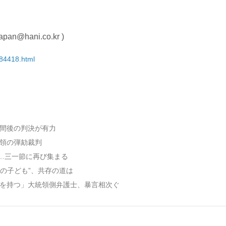
hani.co.kr )
784418.html
週間後の判決が有力
統領の弾劾裁判
”…三一節に再び集まる
派の子ども”、共存の道は
肩を持つ」大統領側弁護士、暴言相次ぐ