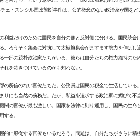
-チェ・スンシル国政壟断事件は、公的概念のない政治家が国をど
の利益だけのために国民を自分の側と反対側に分ける。国民統合
る。ろうそく集会に対抗して太極旗集会がますます勢力を伸ばし
る一部の親朴政治家たちがいる。彼らは自分たちの権力維持のた
それを焚きつけているのかも知れない。
部の所信のない官僚たちだ。公務員は国民の税金で生活している
まりにも当然の義務だ。だが、私益を追求する政治家に媚びて不
機関の官僚が最も激しい。国家を法律に則り運用し、国民の生命
用する。
極的に服従する官僚もいるだろう。問題は、自分たちがさらに積