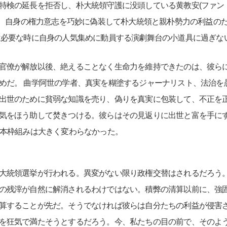
特検の延長を拒否し、朴大統領守護に没頭している黄教安(ファン・
しく、自身の権力意志を巧妙に偽装して朴大統領と親朴勢力の利益の
は必要な時に自身の人気集めに動員する演劇舞台の小道具に過ぎな
官僚が解放以後、絶えることなく生命力を維持できたのは、彼ら
めだ。 曲学阿世の学者、真実を糊塗するジャーナリスト、法治を
出世のために貧弱な知識を売り、偽りを真実に包装して、不正を
気をほう助して焚きつける。彼らはその見返りに出世と富を手に
基本枠組みは大きく変わらなかった。
大統領選挙が行われる。異変がない限り政権交替はされるだろう
の残滓が自然に解消されるわけではない。積弊の清算以前に、強
算することが先だ。そうでなければ彼らは自分たちの利益が侵害
を狂気で満たそうとするだろう。今、私たちの目の前で、そのよ