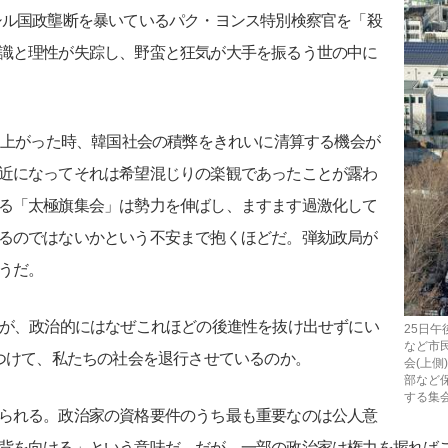
シル国政壟断を暴いているパク・ヨンス特別検察官を「殺
識と理性が失踪し、野蛮と狂気が大手を振るう世の中に
え上がった時、韓国社会の積弊をきれいに清算する機会が
近になってそれは希望混じりの楽観であったことが露わ
る「太極旗集会」は勢力を伸ばし、ますます過激化して
るのではないかという不安まで抱くほどだ。弾劾政局が
うだ。
が、政治的にはなぜこれほどの後進性を抜け出せずにい
25日
など市
きつけて、私たちの社会を退行させているのか。
会(上
部など
する集
られる。政治家の資格要件のうち最も重要なのは公人意
背を向ける」という意味だ。だが、一部の政治家は権力を握れば