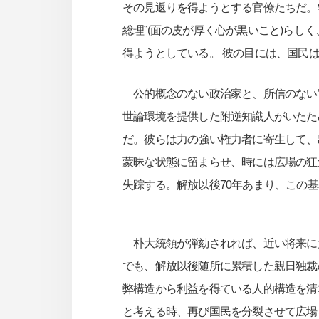
その見返りを得ようとする官僚たちだ。
総理”(面の皮が厚く心が黒いこと)ら
得ようとしている。 彼の目には、国民
公的概念のない政治家と、所信のない
世論環境を提供した附逆知識人がいたた
だ。彼らは力の強い権力者に寄生して、
蒙昧な状態に留まらせ、時には広場の狂
失踪する。解放以後70年あまり、この
朴大統領が弾劾されれば、近い将来に
でも、解放以後随所に累積した親日独裁
弊構造から利益を得ている人的構造を清
と考える時、再び国民を分裂させて広場