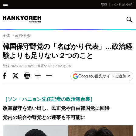
RSS
ハンギョレ紹介
検
他
索
の
国
全体
>
政治•社会
の
韓国保守野党の「名ばかり代表」…政治経
サ
験よりも足りない２つのこと
イ
ト
登録:2026-02-02 02:10 修正:2026-02-02 08:26
の
Googleの優先サイトに追加
リ
ン
ク
［ソン・ハニョン先任記者の政治舞台裏］
다
改革保守を追い出し、民正党や自由韓国党に回帰
른
党内の統合や野党との連帯も不可能に
나
라