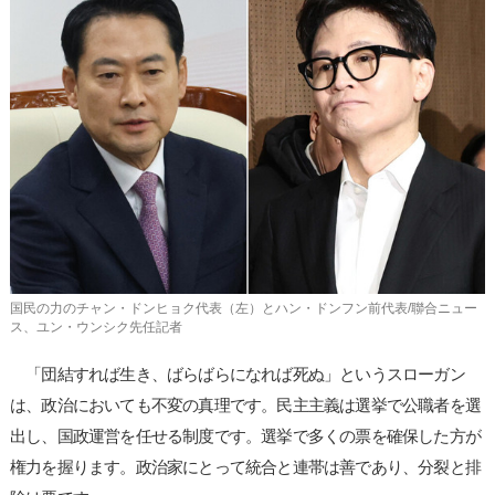
사
이
트
링
크
国民の力のチャン・ドンヒョク代表（左）とハン・ドンフン前代表/聯合ニュー
ス、ユン・ウンシク先任記者
「団結すれば生き、ばらばらになれば死ぬ」というスローガン
は、政治においても不変の真理です。民主主義は選挙で公職者を選
出し、国政運営を任せる制度です。選挙で多くの票を確保した方が
権力を握ります。政治家にとって統合と連帯は善であり、分裂と排