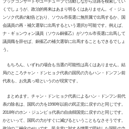
ブックコンサートやユーチューブで活動しながら活路を模索してい
くでしょうが、政治的将来はあまり明るくはありません。イ・ジュ
ンソク代表の勧告どおり、ソウル市長選に無所属で出馬するか、国
会議員の再・補欠選挙に出馬するという選択が可能です。例えば、
ナ・ギョンウォン議員（ソウル銅雀乙）がソウル市長選に出馬して
議員職を辞せば、銅雀乙の補欠選挙に出馬することもできるでしょ
う。
もちろん、いずれの場合も当選の可能性は高くはありません。結
局のところチャン・ドンヒョク代表の国民の力もハン・ドンフン前
代表も、お先真っ暗というのが現実です。
まとめます。チャン・ドンヒョク代表によるハン・ドンフン前代
表の除名は、国民の力を1990年以前の民正党に戻すのと同じです。
2018年のホン・ジュンピョ代表の自由韓国党に戻すのと同じです。
かといって、国民の力がすぐに滅びるということもなさそうです。
政治の二極化のせいです。民主党に対する憎悪で団結した国民の力