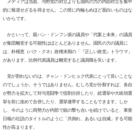
メディアは当面、与野党の対立よりも国民の力の内部対立を集中
的に報道せざるを得ません。この世に内輪もめほど面白いものはな
いからです。
かといって、親ハン・ドンフン派の議員や「代案と未来」の議員
が集団離党する可能性はほとんどありません。国民の力の議員に
は、朴槿恵（パク・クネ）政権末期の「『正しい政党』トラウマ」
があります。比例代表議員は離党すると議員職を失います。
党が割れないのは、チャン・ドンヒョク代表にとって良いことな
のでしょうか。そうではありません。むしろ党が分裂すれば、各自
が勢力を拡大して対与党闘争で役割分担したり、総選挙や大統領選
挙を前に改めて合併したり、選挙連帯することもできます。しか
し、今のように両勢力が内部で銃の撃ち合いを続けていると、東亜
日報の社説のタイトルのように「共倒れ、あるいは自滅」する可能
性が高まります。