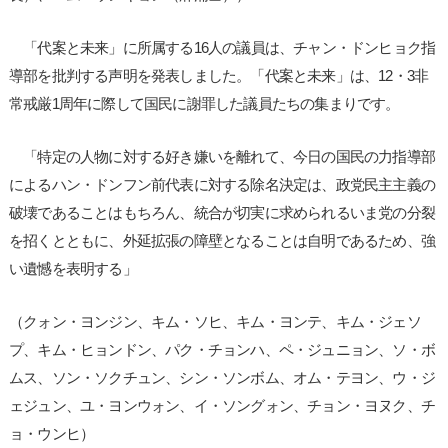
「代案と未来」に所属する16人の議員は、チャン・ドンヒョク指
導部を批判する声明を発表しました。「代案と未来」は、12・3非
常戒厳1周年に際して国民に謝罪した議員たちの集まりです。
「特定の人物に対する好き嫌いを離れて、今日の国民の力指導部
によるハン・ドンフン前代表に対する除名決定は、政党民主主義の
破壊であることはもちろん、統合が切実に求められるいま党の分裂
を招くとともに、外延拡張の障壁となることは自明であるため、強
い遺憾を表明する」
（クォン・ヨンジン、キム・ソヒ、キム・ヨンテ、キム・ジェソ
プ、キム・ヒョンドン、パク・チョンハ、ペ・ジュニョン、ソ・ボ
ムス、ソン・ソクチュン、シン・ソンボム、オム・テヨン、ウ・ジ
ェジュン、ユ・ヨンウォン、イ・ソングォン、チョン・ヨヌク、チ
ョ・ウンヒ）