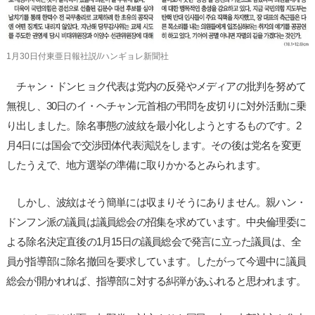
1月30日付東亜日報社説//ハンギョレ新聞社
チャン・ドンヒョク代表は党内の反発やメディアの批判を努めて
無視し、30日のイ・ヘチャン元首相の弔問を皮切りに対外活動に乗
り出しました。除名事態の波紋を最小化しようとするものです。2
月4日には国会で交渉団体代表演説をします。その後は党名を変更
したうえで、地方選挙の準備に取りかかるとみられます。
しかし、波紋はそう簡単には収まりそうにありません。親ハン・
ドンフン派の議員は議員総会の招集を求めています。中央倫理委に
よる除名決定直後の1月15日の議員総会で発言に立った議員は、全
員が指導部に除名撤回を要求しています。したがって今週中に議員
総会が開かれれば、指導部に対する糾弾があふれると思われます。