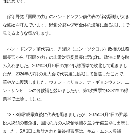
除は悪です。
保守野党「国民の力」のハン・ドンフン前代表の除名騒動が大き
な波紋を呼んでいます。野党分裂や保守全体の没落に至る兆しまで
見えるような気がします。
ハン・ドンフン前代表は、尹錫悦（ユン・ソクヨル）政権の法務
部長官から「国民の力」の非常対策委員長に選ばれ、政治に足を踏
み入れました。2024年4月10日の第22代総選挙で敗北して退きまし
たが、2024年の7月の党大会で代表選に挑戦して当選したことで、
華やかに復活しました。ウォン・ヒリョン、ナ・ギョンウォン、ユ
ン・サンヒョンの各候補と競いましたが、第1次投票で62.84％の得
票率で圧勝しました。
12・3非常戒厳直後に代表を退きましたが、2025年4月4日の尹錫
悦大統領の罷免後、国民の力の大統領候補を選ぶ予備選挙に出馬し
ました。5月3日に集計された最終得票率は、キム・ムンス候補