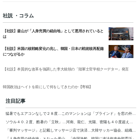
社説 ・コラム
【社説】釜山が「人身売買の経由地」として悪用されていると
は
【社説】米国の核戦略変化の兆し、韓国・日本の戦術核再配備
につながるか
【社説】本質的な改革を強調した李大統領の「陸軍士官学校クーデター」発言
韓国政治はヘイトを前にして何をしてきたのか【寄稿】
注目記事
猛暑でもエアコンなしで２８度…このマンションは「ブラインド」を窓の外に設置＝韓国
ソウル４０.２度、酷暑の「立秋」…河南、龍仁、光陽、密陽も４０度超え＝韓国
「審判マッサージ」と記載しマッサージ店で決済…大韓サッカー協会、組織的に審判接待
「人身売買の経由地」となった釜山…「中国漁船、韓国に違法拘束外部委託」