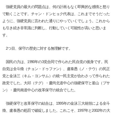
強硬党員の最大の問題点は、何の計画もなく即興的な感情と怒り
で動くことです。チャン・ドンヒョク代表は、これまでそうだった
ように、強硬党員に言われた通りにやっていくでしょう。これから
も引き続き非常識に判断し、行動していく可能性が高いと思いま
す。
2つ目、保守の歴史に対する無理解です。
国民の力は、1990年の3党合同で作られた民自党の後身です。民
自党は全斗煥（チョン・ドゥファン）、盧泰愚（ノ・テウ）の民正
党と金泳三（キム・ヨンサム）の統一民主党が合わさって作られた
政党でした。大邱（テグ）・慶尚北道中心の強硬保守と釜山（プサ
ン）・慶尚南道中心の改革保守の統合でした。
強硬保守と改革保守の結合は、1995年の金泳三大統領による全斗
煥、盧泰愚の処罰で破綻しました。これこそ、1997年と2002年の大