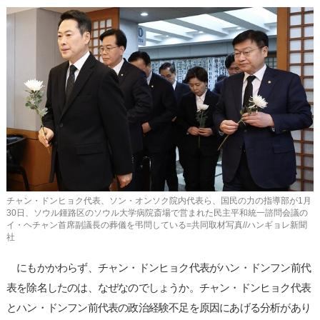
チャン・ドンヒョク代表、ソン・オンソク院内代表ら、国民の力の指導部が1月
30日、ソウル鍾路区のソウル大学病院斎場で営まれた民主平和統一諮問会議の
イ・ヘチャン首席副議長の葬儀を弔問している=共同取材写真//ハンギョレ新聞
社
にもかかわらず、チャン・ドンヒョク代表がハン・ドンフン前代
表を除名したのは、なぜなのでしょうか。チャン・ドンヒョク代表
とハン・ドンフン前代表の政治経験不足を原因にあげる分析があり