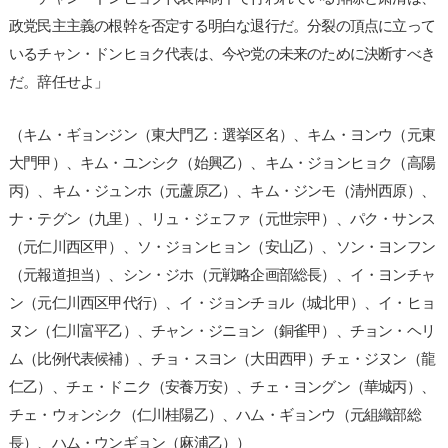
政党民主主義の根幹を否定する明白な退行だ。分裂の頂点に立って
いるチャン・ドンヒョク代表は、今や党の未来のために決断すべき
だ。辞任せよ」
（キム・ギョンジン（東大門乙：選挙区名）、キム・ヨンウ（元東
大門甲）、キム・ユンシク（始興乙）、キム・ジョンヒョク（高陽
丙）、キム・ジュンホ（元蘆原乙）、キム・ジンモ（清州西原）、
ナ・テグン（九里）、リュ・ジェファ（元世宗甲）、パク・サンス
（元仁川西区甲）、ソ・ジョンヒョン（安山乙）、ソン・ヨンフン
（元報道担当）、シン・ジホ（元戦略企画部総長）、イ・ヨンチャ
ン（元仁川西区甲代行）、イ・ジョンチョル（城北甲）、イ・ヒョ
ヌン（仁川富平乙）、チャン・ジニョン（銅雀甲）、チョン・ヘリ
ム（比例代表候補）、チョ・スヨン（大田西甲）チェ・ジヌン（龍
仁乙）、チェ・ドニク（安養万安）、チェ・ヨングン（華城丙）、
チェ・ウォンシク（仁川桂陽乙）、ハム・ギョンウ（元組織部総
長）、ハム・ウンギョン（麻浦乙））