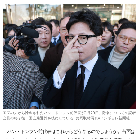
国民の力から除名されたハン・ドンフン前代表が1月29日、除名についての記者
会見の終了後、国会疎通館を後にしている=共同取材写真//ハンギョレ新聞社
ハン・ドンフン前代表はこれからどうなるのでしょうか。当面は