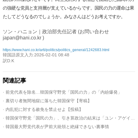
の強硬な党員と支持層が支えているからです。国民の力の運命は果
たしてどうなるのでしょうか。みなさんはどうお考えですか。
ソン・ハニョン｜政治部先任記者 (お問い合わせ
japan@hani.co.kr )
https://www.hani.co.kr/arti/politics/politics_general/1242683.html
韓国語原文入力:2026-02-01 08:48
訳D.K
関連記事
· 前党代表を除名…韓国保守野党「国民の力」の「内紛爆発」
· 裏切り者無間地獄に落ちた韓国保守【寄稿】
· 内乱犯に対する赦免を禁止せよ【投稿】
· 韓国保守野党「国民の力」、引き算政治の結末は「ユン・アゲイン党」
· 韓国最大野党代表が尹前大統領と絶縁できない裏事情