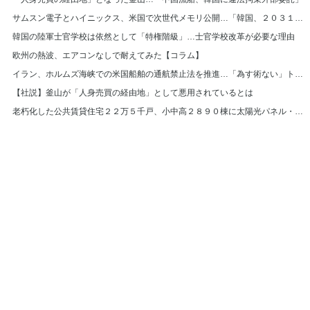
サムスン電子とハイニックス、米国で次世代メモリ公開…「韓国、２０３１年まで首位」
韓国の陸軍士官学校は依然として「特権階級」…士官学校改革が必要な理由
欧州の熱波、エアコンなしで耐えてみた【コラム】
イラン、ホルムズ海峡での米国船舶の通航禁止法を推進…「為す術ない」トランプ大統領
【社説】釜山が「人身売買の経由地」として悪用されているとは
老朽化した公共賃貸住宅２２万５千戸、小中高２８９０棟に太陽光パネル・断熱材補強
© Hankyoreh Media Group All Rights Reserved.
발행인:박찬수 | 편집인:권태호 |
|
個人情報
利用規約
〒121-750 大韓民国ソウル特別市麻浦区ヒョチャンモクキル６ ハンギョレ新
聞社