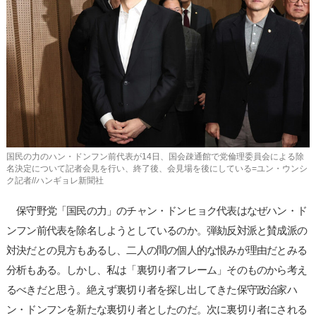
사
이
트
링
크
国民の力のハン・ドンフン前代表が14日、国会疎通館で党倫理委員会による除
名決定について記者会見を行い、終了後、会見場を後にしている=ユン・ウンシ
ク記者//ハンギョレ新聞社
保守野党「国民の力」のチャン・ドンヒョク代表はなぜハン・ド
ンフン前代表を除名しようとしているのか。弾劾反対派と賛成派の
対決だとの見方もあるし、二人の間の個人的な恨みが理由だとみる
分析もある。しかし、私は「裏切り者フレーム」そのものから考え
るべきだと思う。絶えず裏切り者を探し出してきた保守政治家ハ
ン・ドンフンを新たな裏切り者としたのだ。次に裏切り者にされる