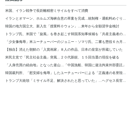
米国、イラン戦争で長距離精密ミサイルをすべて消費
イランとオマーン、ホルムズ海峡合意の草案を完成…統制権・通航料めぐり米国と隔たり
韓国の地方国立大、新入生「授業料０ウォン」…来年から全額奨学金検討
トランプ氏、米国で「旋風」を巻き起こす韓国系知事候補を「共産主義者の狂人」と非難
「少女像侮辱」米ユーチューバーのジョニー・ソマリ氏、二審も懲役６カ月の実刑判決
【独自】消えた朝鮮の「入賞画家」８人の作品、日本の皇室が所蔵していた
米民主党で「民主社会主義」突風…２０代新鋭、１５回当選の現役を破る
「人身売買の経由地」となった釜山…「中国漁船、韓国に違法拘束外部委託」
韓国裁判所、「慰安婦を侮辱」したユーチューバーによる「正義連の名誉毀損」認める
トランプ大統領「ミサイル不足、解決されたと思っていた」…ヘグセス長官を厳しく叱責