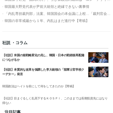
· 韓国最大野党代表が尹前大統領と絶縁できない裏事情
· 「内乱専担裁判部」法案、韓国国会の本会議に上程…「裁判官会議が裁判部を構成」
· 韓国の非常戒厳から１年、内乱はまだ進行中【寄稿】
社説 ・コラム
【社説】米国の核戦略変化の兆し、韓国・日本の戦術核再配備
につながるか
【社説】本質的な改革を強調した李大統領の「陸軍士官学校ク
ーデター」発言
韓国政治はヘイトを前にして何をしてきたのか【寄稿】
【社説】目まぐるしく乱高下するＫＯＳＰＩ、このままでは長期投資先にはなり
得ない
注目記事