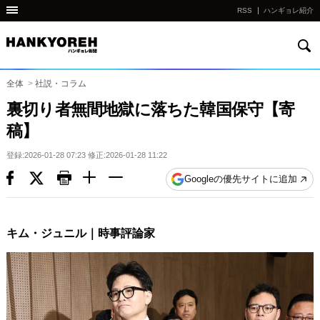
RSS
ハンギョレ紹介
検
他
索
の
国
全体
>
社説・コラム
の
裏切り者無間地獄に落ちた韓国保守【寄
サ
稿】
イ
ト
登録:2026-01-28 07:23 修正:2026-01-28 11:22
の
Googleの優先サイトに追加
リ
ン
ク
キム・ジュニル｜時事評論家
다
른
나
라