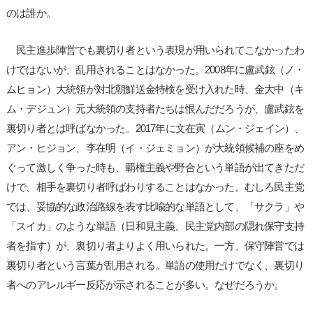
のは誰か。
民主進歩陣営でも裏切り者という表現が用いられてこなかったわ
けではないが、乱用されることはなかった。2008年に盧武鉉（ノ・
ムヒョン）大統領が対北朝鮮送金特検を受け入れた時、金大中（キ
ム・デジュン）元大統領の支持者たちは恨んだだろうが、盧武鉉を
裏切り者とは呼ばなかった。2017年に文在寅（ムン・ジェイン）、
アン・ヒジョン、李在明（イ・ジェミョン）が大統領候補の座をめ
ぐって激しく争った時も、覇権主義や野合という単語が出てきただ
けで、相手を裏切り者呼ばわりすることはなかった。むしろ民主党
では、妥協的な政治路線を表す比喩的な単語として、「サクラ」や
「スイカ」のような単語（日和見主義、民主党内部の隠れ保守支持
者を指す）が、裏切り者よりよく用いられた。一方、保守陣営では
裏切り者という言葉が乱用される。単語の使用だけでなく、裏切り
者へのアレルギー反応が示されることが多い。なぜだろうか。