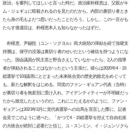
政治」を審判してほしいと言った時だ。政治家朴槿恵は、父親がキ
ム・ジェギュに暗殺されるのを見たのだから、内部の裏切り者とき
たら身の毛もよだつ思いだったことだろう。しかし、この一言がも
たらす後遺症は、朴槿恵本人も知らなかったはずだ。
朴槿恵、尹錫悦（ユン・ソクヨル）両大統領の弾劾を経て強硬支
持層は、保守の没落は裏切り者のせいだという確信を持つようにな
った。国会議員が民主党と野合さえしていなかったら、2人の指導
者が弾劾されることはなかったという主張だ。彼らは2020年4・15
総選挙で103議席にとどまった未来統合党の歴史的敗北をめぐって
も、新たな解釈をはじめる。同党のファン・ギョアン代表（当時）
が裏切り者を無差別に受け入れ、アイデンティティーが不明確だっ
たから敗北したというのだ。これにこたえるかのように、ファン・
ギョアンは2023年3月に党代表選挙への出馬を宣言した際に、記者
会見でこのように述べた。「かつて4・15総選挙を控えて自由右派
の大統合が絶対に必要だと信じ、ユ・スンミン、イ・ジュンソクら