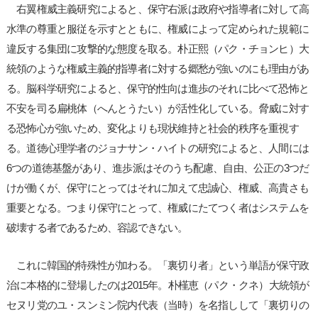
右翼権威主義研究によると、保守右派は政府や指導者に対して高
水準の尊重と服従を示すとともに、権威によって定められた規範に
違反する集団に攻撃的な態度を取る。朴正熙（パク・チョンヒ）大
統領のような権威主義的指導者に対する郷愁が強いのにも理由があ
る。脳科学研究によると、保守的性向は進歩のそれに比べて恐怖と
不安を司る扁桃体（へんとうたい）が活性化している。脅威に対す
る恐怖心が強いため、変化よりも現状維持と社会的秩序を重視す
る。道徳心理学者のジョナサン・ハイトの研究によると、人間には
6つの道徳基盤があり、進歩派はそのうち配慮、自由、公正の3つだ
けが働くが、保守にとってはそれに加えて忠誠心、権威、高貴さも
重要となる。つまり保守にとって、権威にたてつく者はシステムを
破壊する者であるため、容認できない。
これに韓国的特殊性が加わる。「裏切り者」という単語が保守政
治に本格的に登場したのは2015年。朴槿恵（パク・クネ）大統領が
セヌリ党のユ・スンミン院内代表（当時）を名指しして「裏切りの