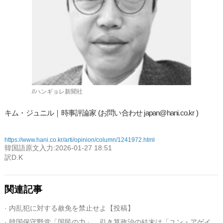
//ハンギョレ新聞社
キム・ジュニル｜時事評論家 (お問い合わせ japan@hani.co.kr )
https://www.hani.co.kr/arti/opinion/column/1241972.html
韓国語原文入力:2026-01-27 18:51
訳D.K
関連記事
· 内乱犯に対する赦免を禁止せよ【投稿】
· 韓国保守野党「国民の力」、引き算政治の結末は「ユン・アゲイン党」