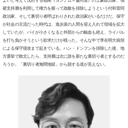
よいと考えて沈黙する嶺南（ヨンナム＝慶尚道）の土豪政治家、強
硬支持層を利用して権力を握って政敵を排除しようという付和雷同
政治家、そして裏切り者呼ばわりされた政治家がいるだけだ。保守
が社会の主流だった時代は、進歩派の人間を迎え入れて領域を拡大
していたが、パイが小さくなると外部からの輸血も絶え、ライバル
を打ち負かそうという欲求だけが残った。そんな中で李在明大統領
による保守侵攻まで起きている。ハン・ドンフンを排除した後、地
方選挙で敗北したら、支持層は次に誰を新たな裏切り者とするのだ
ろうか。「裏切り者無間地獄」から脱する道が見えない。