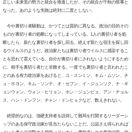
正しい未来党の勢力と統合を推進したが、その統合が千秋の恨事と
なった。あのような失敗は絶対に二度としない」
今や裏切り者騒動は、かつてとは質的に異なる。政治の目的その
ものが裏切り者の処断になってしまっている。1人の裏切り者を処
断したら、新たな裏切り者を探し回る。絶えず新たな宿主を探し回
るウイルスのようだ。政治家たちは裏切り者ウイルスに感染するこ
とを恐れて震えている。自分が裏切り者にされないようにするため
に、相手を裏切り者だと非難する。一度でも裏切り者と言われたこ
とのある有力政治家をあげると、ユ・スンミン、キム・ムソン、チ
ュ・ホヨン、キム・ソンテ、オ・セフン、イ・ジュンソク、ナ・ギ
ョンウォン、ウォン・ヒリョン、ホン・ジュンピョ、アン・チョル
ス、ハン・ドンフン、チャン・ドンヒョクなど、数えきれない。
絶望的なのは、強硬支持者を説得して難局を打開するリーダーシ
ップのある保守政治家が見当たらないことだ。公認さえ得られれば