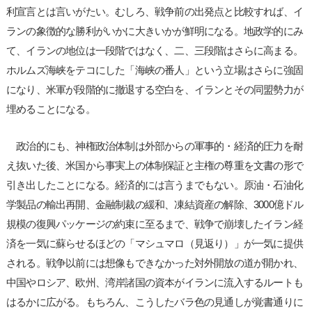
利宣言とは言いがたい。むしろ、戦争前の出発点と比較すれば、イ
ランの象徴的な勝利がいかに大きいかが鮮明になる。地政学的にみ
て、イランの地位は一段階ではなく、二、三段階はさらに高まる。
ホルムズ海峡をテコにした「海峡の番人」という立場はさらに強固
になり、米軍が段階的に撤退する空白を、イランとその同盟勢力が
埋めることになる。
政治的にも、神権政治体制は外部からの軍事的・経済的圧力を耐
え抜いた後、米国から事実上の体制保証と主権の尊重を文書の形で
引き出したことになる。経済的には言うまでもない。原油・石油化
学製品の輸出再開、金融制裁の緩和、凍結資産の解除、3000億ドル
規模の復興パッケージの約束に至るまで、戦争で崩壊したイラン経
済を一気に蘇らせるほどの「マシュマロ（見返り）」が一気に提供
される。戦争以前には想像もできなかった対外開放の道が開かれ、
中国やロシア、欧州、湾岸諸国の資本がイランに流入するルートも
はるかに広がる。もちろん、こうしたバラ色の見通しが覚書通りに