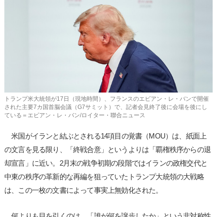
사
이
트
링
크
トランプ米大統領が17日（現地時間）、フランスのエビアン・レ・バンで開催
された主要7カ国首脳会議（G7サミット）で、記者会見終了後に会場を後にし
ている＝エビアン・レ・バン/ロイター・聯合ニュース
米国がイランと結ぶとされる14項目の覚書（MOU）は、紙面上
の文言を見る限り、「終戦合意」というよりは「覇権秩序からの退
却宣言」に近い。2月末の戦争初期の段階ではイランの政権交代と
中東の秩序の革新的な再編を狙っていたトランプ大統領の大戦略
は、この一枚の文書によって事実上無効化された。
何よりも目を引くのは、「誰が何を譲歩したか」という非対称性