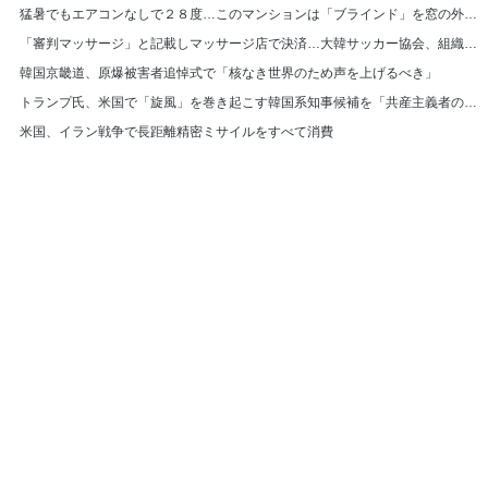
猛暑でもエアコンなしで２８度…このマンションは「ブラインド」を窓の外に設置＝韓国
「審判マッサージ」と記載しマッサージ店で決済…大韓サッカー協会、組織的に審判接待
韓国京畿道、原爆被害者追悼式で「核なき世界のため声を上げるべき」
トランプ氏、米国で「旋風」を巻き起こす韓国系知事候補を「共産主義者の狂人」と非難
米国、イラン戦争で長距離精密ミサイルをすべて消費
© Hankyoreh Media Group All Rights Reserved.
발행인:박찬수 | 편집인:권태호 |
|
個人情報
利用規約
〒121-750 大韓民国ソウル特別市麻浦区ヒョチャンモクキル６ ハンギョレ新
聞社
電話番号 :
(日本語版) | メールアドレス :
(日
+82-2-710-0326
japan@hani.co.kr
本語版)