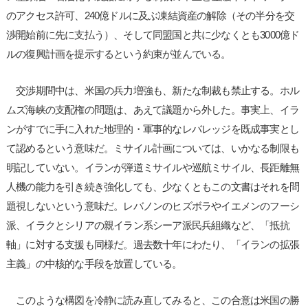
のアクセス許可、240億ドルに及ぶ凍結資産の解除（その半分を交
渉開始前に先に支払う）、そして同盟国と共に少なくとも3000億ド
ルの復興計画を提示するという約束が並んでいる。
交渉期間中は、米国の兵力増強も、新たな制裁も禁止する。ホル
ムズ海峡の支配権の問題は、あえて議題から外した。事実上、イラ
ンがすでに手に入れた地理的・軍事的なレバレッジを既成事実とし
て認めるという意味だ。ミサイル計画については、いかなる制限も
明記していない。イランが弾道ミサイルや巡航ミサイル、長距離無
人機の能力を引き続き強化しても、少なくともこの文書はそれを問
題視しないという意味だ。レバノンのヒズボラやイエメンのフーシ
派、イラクとシリアの親イラン系シーア派民兵組織など、「抵抗
軸」に対する支援も同様だ。過去数十年にわたり、「イランの拡張
主義」の中核的な手段を放置している。
このような構図を冷静に読み直してみると、この合意は米国の勝