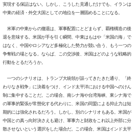
実現する保証はない。しかし、こうした見通しだけでも、イランは
中東の経済・外交大国としての地位を一層固めることになる。
米軍の中東からの撤退は、軍事配置にとどまらず、覇権構造の後
退を意味する。米国が手を引く瞬間、中東はもはや「米国の海」で
はなく、中国やロシアなど多極化した勢力が競い合う、もう一つの
争奪戦の場となる。ならば、この交渉後、米国はどのような戦略的
行動をとるだろうか。
一つのシナリオは、トランプ大統領が謳ってきたきた通り、「終
わりなき戦争」に決着をつけ、インド太平洋における中国へのけん
制に集中することだ。この場合、南シナ海や台湾海峡、東シナ海で
の軍事的緊張が常態化する代わりに、米国の同盟による抑止力は短
期的には強化されるだろう。しかし、別のシナリオもある。米国が
中国との真っ向対決さえも避け、軍事力と財政をこれ以上外部に分
散させないという選択をした場合だ。この場合、米国はインド太平