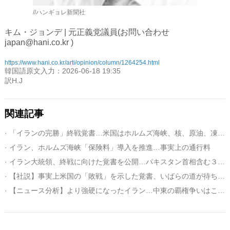
//ハンギョレ新聞社
キム・ジョンデ | 元正義党議員(お問い合わせ
japan@hani.co.kr )
https://www.hani.co.kr/arti/opinion/column/1264254.html
韓国語原文入力：2026-06-18 19:35
訳H.J
関連記事
· 「イランの完勝」終戦覚書…米国はホルムズ海峡、核、原油、凍結資産すべて譲歩
· イラン、ホルムズ海峡「保険料」導入を推進…事実上の通行料
· イラン大統領、終戦に向けた覚書を公開…パキスタン首相含む３人の署名「鮮明」
· 【社説】事実上米国の「敗戦」を示した覚書、いばらの道が待ち受ける韓国外交
· 【ニュース分析】より強硬になったイラン…中東の覇権争いはこれから