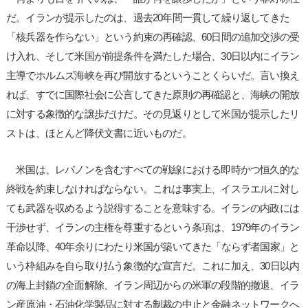
だ。イランが提示したのは、過去20年間一貫して繰り返してきた
「核兵器を作らない」という約束の再確認、60日間の追加交渉の受
け入れ、そして米国が前提条件を満たした場合、30日以内にイラン
主導でホルムズ海峡を再び開放するということくらいだ。言い換え
れば、すでに国際社会に公言してきた原則の再確認と、海峡の開放
に対する象徴的な譲歩だけだ。その見返りとして米国が提示したリ
ストは、ほとんど降伏文書に近いものだ。
米国は、レバノンを含むすべての戦線における即時かつ恒久的な
終戦を約束しなければならない。これは事実上、イスラエルに対し
ても武器を収めるよう説得することを意味する。イランの内政には
干渉せず、イランの主権を尊重するという条項は、1979年のイラン
革命以降、40年余りにわたり米国が築いてきた「ならず者国家」と
いう枠組みを自ら取り払う象徴的な宣言だ。これに加え、30日以内
の海上封鎖の全面解除、イラン周辺からの米軍の段階的撤退、イラ
ン産原油・石油化学製品に対する制裁の中止と金融ネットワークへ