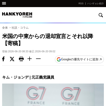
RSS
ハンギョレ紹介
検
他
索
の
国
全体
>
社説・コラム
の
米国の中東からの退却宣言とそれ以降
サ
【寄稿】
イ
ト
登録:2026-06-20 08:33 修正:2026-06-20 09:02
の
Googleの優先サイトに追加
リ
ン
ク
キム・ジョンデ | 元正義党議員
다
른
나
라