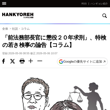
RSS
ハンギョレ紹介
検
他
索
の
国
全体
>
社説・コラム
の
「前法務部長官に懲役２０年求刑」、特検
サ
の若き検事の論告【コラム】
イ
ト
登録:2026-05-06 08:55 修正:2026-05-06 10:07
の
Googleの優先サイトに追加
リ
ン
ク
다
른
나
라