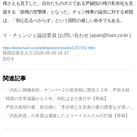
権さえも見下した。自分たちのボスである尹錫悦の権力私有化を支
援する「政権の突撃隊」となった。チョン検事の論告に対する称賛
は、「初心忘るべからず」という国民の厳しい命令でもある。
イ・チュンジェ論説委員 (お問い合わせ japan@hani.co.kr )
https://www.hani.co.kr/arti/opinion/column/1257252.html
韓国語原文入力:2026-05-05 16:37
訳D.K
関連記事
· 「内乱に積極加担」ナンバー２の前首相に懲役２３年…尹前大統領裁判にも大きく影響
· 韓国の非常戒厳から１年、内乱はまだ進行中【寄稿】
· 尹前大統領の妻、前法相に「李在明と文在寅の妻の捜査なぜ遅い…私の事件は？」
· 「内乱終息」の本質は腐敗したエリートカルテルの打破【寄稿】