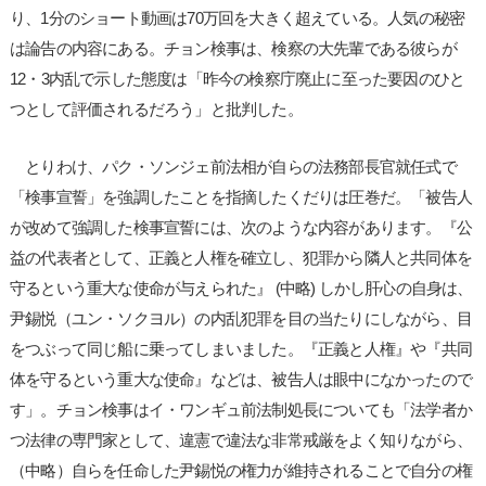
り、1分のショート動画は70万回を大きく超えている。人気の秘密
は論告の内容にある。チョン検事は、検察の大先輩である彼らが
12・3内乱で示した態度は「昨今の検察庁廃止に至った要因のひと
つとして評価されるだろう」と批判した。
とりわけ、パク・ソンジェ前法相が自らの法務部長官就任式で
「検事宣誓」を強調したことを指摘したくだりは圧巻だ。「被告人
が改めて強調した検事宣誓には、次のような内容があります。『公
益の代表者として、正義と人権を確立し、犯罪から隣人と共同体を
守るという重大な使命が与えられた』 (中略) しかし肝心の自身は、
尹錫悦（ユン・ソクヨル）の内乱犯罪を目の当たりにしながら、目
をつぶって同じ船に乗ってしまいました。『正義と人権』や『共同
体を守るという重大な使命』などは、被告人は眼中になかったので
す」。チョン検事はイ・ワンギュ前法制処長についても「法学者か
つ法律の専門家として、違憲で違法な非常戒厳をよく知りながら、
（中略）自らを任命した尹錫悦の権力が維持されることで自分の権