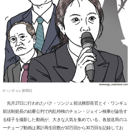
사
이
트
링
크
//ハンギョレ新聞社
先月27日に行われたパク・ソンジェ前法務部長官とイ・ワンギュ
前法制処長の結審公判で内乱特検のチョン・ジェイン検事が論告す
る様子を撮影した動画が、大きな人気を集めている。各放送局のユ
ーチューブ動画は累計再生回数が10万回から30万回を記録してお