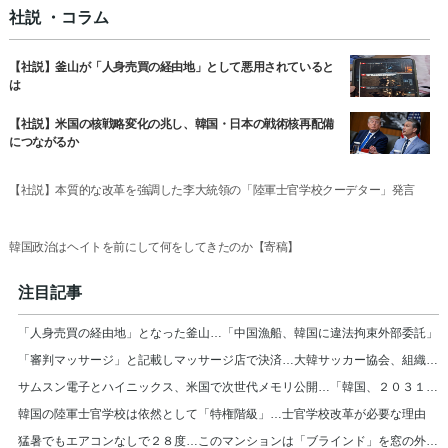
社説 ・コラム
【社説】釜山が「人身売買の経由地」として悪用されていると
は
【社説】米国の核戦略変化の兆し、韓国・日本の戦術核再配備
につながるか
【社説】本質的な改革を強調した李大統領の「陸軍士官学校クーデター」発言
韓国政治はヘイトを前にして何をしてきたのか【寄稿】
注目記事
「人身売買の経由地」となった釜山…「中国漁船、韓国に違法拘束外部委託」
「審判マッサージ」と記載しマッサージ店で決済…大韓サッカー協会、組織的に審判接待
サムスン電子とハイニックス、米国で次世代メモリ公開…「韓国、２０３１年まで首位」
韓国の陸軍士官学校は依然として「特権階級」…士官学校改革が必要な理由
猛暑でもエアコンなしで２８度…このマンションは「ブラインド」を窓の外に設置＝韓国