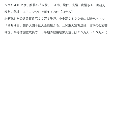
ソウル４０.２度、酷暑の「立秋」…河南、龍仁、光陽、密陽も４０度超え＝韓国
欧州の熱波、エアコンなしで耐えてみた【コラム】
老朽化した公共賃貸住宅２２万５千戸、小中高２８９０棟に太陽光パネル・断熱材補強
「９月４日、朝鮮人四十数人全員殺さる」…関東大震災虐殺、日本の公文書また見つかる
韓国、半導体偏重成長で…下半期の雇用増加見通しは２０万人→１０万人に半減
© Hankyoreh Media Group All Rights Reserved.
발행인:박찬수 | 편집인:권태호 |
|
個人情報
利用規約
〒121-750 大韓民国ソウル特別市麻浦区ヒョチャンモクキル６ ハンギョレ新
聞社
電話番号 :
(日本語版) | メールアドレス :
(日
+82-2-710-0326
japan@hani.co.kr
本語版)