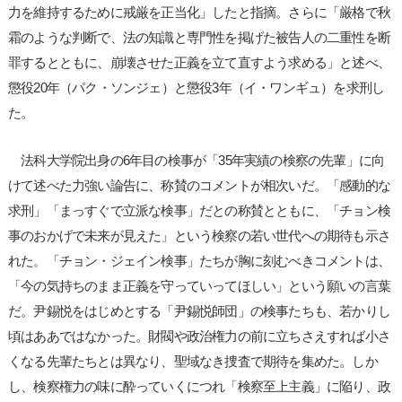
力を維持するために戒厳を正当化」したと指摘。さらに「厳格で秋
霜のような判断で、法の知識と専門性を掲げた被告人の二重性を断
罪するとともに、崩壊させた正義を立て直すよう求める」と述べ、
懲役20年（パク・ソンジェ）と懲役3年（イ・ワンギュ）を求刑し
た。
法科大学院出身の6年目の検事が「35年実績の検察の先輩」に向
けて述べた力強い論告に、称賛のコメントが相次いだ。「感動的な
求刑」「まっすぐで立派な検事」だとの称賛とともに、「チョン検
事のおかげで未来が見えた」という検察の若い世代への期待も示さ
れた。「チョン・ジェイン検事」たちが胸に刻むべきコメントは、
「今の気持ちのまま正義を守っていってほしい」という願いの言葉
だ。尹錫悦をはじめとする「尹錫悦師団」の検事たちも、若かりし
頃はああではなかった。財閥や政治権力の前に立ちさえすれば小さ
くなる先輩たちとは異なり、聖域なき捜査で期待を集めた。しか
し、検察権力の味に酔っていくにつれ「検察至上主義」に陥り、政