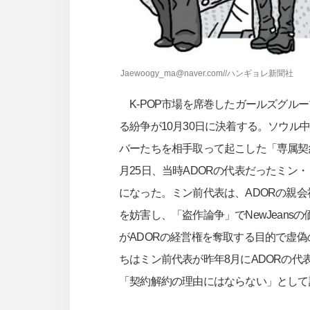
Jaewoogy_ma@naver.com//ハンギョレ新聞社
K-POP市場を席巻したガールズグループ
る紛争が10月30日に決着する。ソウル中央
バーたちを相手取って起こした「専属契
月25日、当時ADORの代表だったミン
になった。ミン前代表は、ADORの親会社
を妨害し、「盗作論争」でNewJeans
がADORの経営権を奪取する目的で虚偽の
ちはミン前代表が昨年8月にADORの代
「契約解約の理由にはならない」として