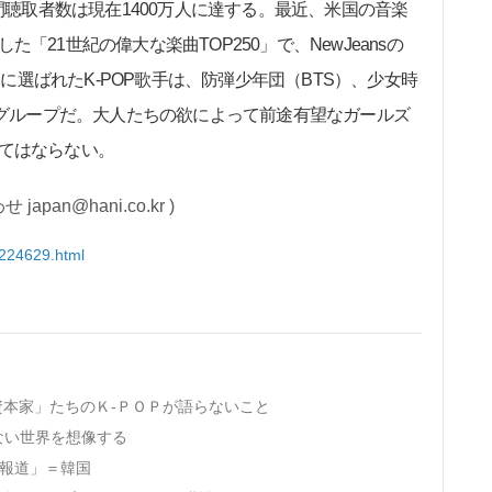
聴く月間聴取者数は現在1400万人に達する。最近、米国の音楽
21世紀の偉大な楽曲TOP250」で、NewJeansの
トに選ばれたK-POP歌手は、防弾少年団（BTS）、少女時
わずか4グループだ。大人たちの欲によって前途有望なガールズ
てはならない。
an@hani.co.kr )
1224629.html
資本家」たちのＫ-ＰＯＰが語らないこと
ない世界を想像する
熱報道」＝韓国