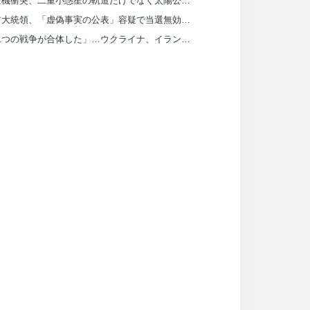
探査機衝突、二重小惑星の軌道だけでなく太陽公転まで変えた
尹前大統領、「虚偽事実の公表」容疑で当選無効判決…確定すれば前与党は選挙費返還
「二つの戦争が合体した」…ウクライナ、イラン船を攻撃し「参戦」したわけは