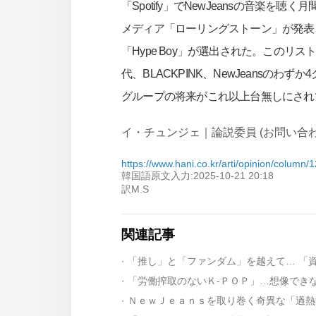
「Spotify」でNewJeansの音楽を
メディア「ローリングストーン」が発表した「
「Hype Boy」が選出された。このリス
代、BLACKPINK、NewJeansの
グループの将来がこれ以上台無しにされ
イ・チュンジェ｜論説委員 (お問い合わせ jap
https://www.hani.co.kr/arti/opinion/column/
韓国語原文入力:2025-10-21 20:18
訳M.S
関連記事
· 「推し」と「ファンダム」を越えて… 「
· 「労働搾取のないＫ-ＰＯＰ」…想像でき
· ＮｅｗＪｅａｎｓを取り巻く奇異な「過