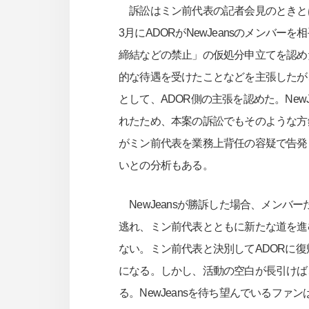
訴訟はミン前代表の記者会見のときと
3月にADORがNewJeansのメンバ
締結などの禁止」の仮処分申立てを認めた。
的な待遇を受けたことなどを主張したが
として、ADOR側の主張を認めた。New
れたため、本案の訴訟でもそのような方
がミン前代表を業務上背任の容疑で告発
いとの分析もある。
NewJeansが勝訴した場合、メンバ
逃れ、ミン前代表とともに新たな道を進
ない。ミン前代表と決別してADORに
になる。しかし、活動の空白が長引けば、
る。NewJeansを待ち望んでいるフ