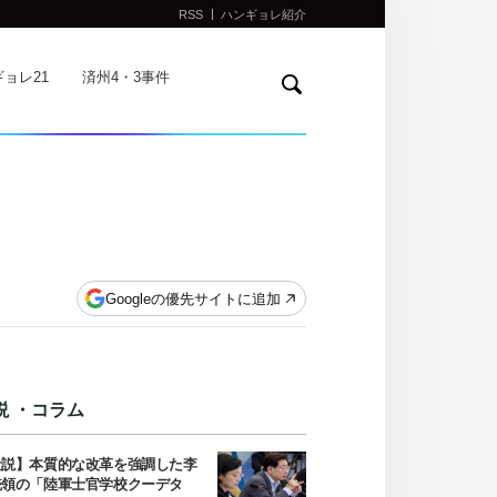
RSS
ハンギョレ紹介
検
ョレ21
済州4・3事件
索
Googleの優先サイトに追加
説 ・コラム
社説】本質的な改革を強調した李
統領の「陸軍士官学校クーデタ