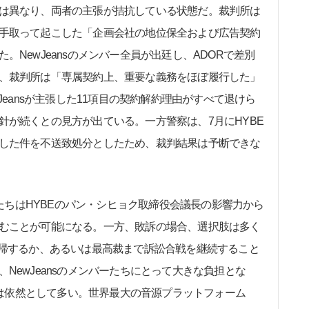
は異なり、両者の主張が拮抗している状態だ。裁判所は
ーを相手取って起こした「企画会社の地位保全および広告契約
NewJeansのメンバー全員が出廷し、ADORで差別
、裁判所は「専属契約上、重要な義務をほぼ履行した」
Jeansが主張した11項目の契約解約理由がすべて退けら
針が続くとの見方が出ている。一方警察は、7月にHYBE
した件を不送致処分としたため、裁判結果は予断できな
ーたちはHYBEのパン・シヒョク取締役会議長の影響力から
むことが可能になる。一方、敗訴の場合、選択肢は多く
復帰するか、あるいは最高裁まで訴訟合戦を継続すること
NewJeansのメンバーたちにとって大きな負担とな
ァンは依然として多い。世界最大の音源プラットフォーム