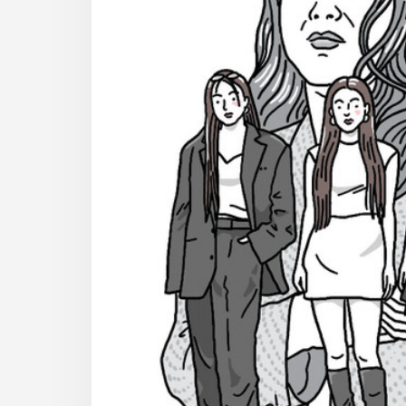
사
이
트
링
크