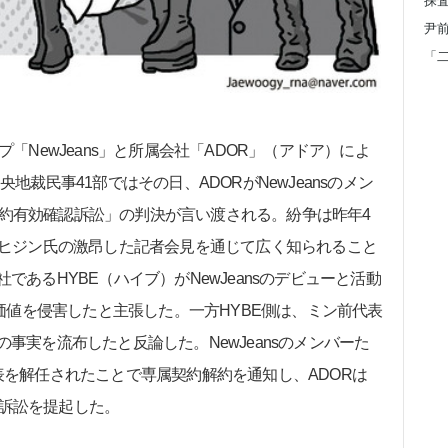
「NewJeans」と所属会社「ADOR」（アドア）によ
地裁民事41部ではその日、ADORがNewJeansのメン
約有効確認訴訟」の判決が言い渡される。紛争は昨年4
・ヒジン氏の激昂した記者会見を通じて広く知られること
であるHYBE（ハイブ）がNewJeansのデビューと活動
の価値を侵害したと主張した。一方HYBE側は、ミン前代表
事実を流布したと反論した。NewJeansのメンバーた
表を解任されたことで専属契約解約を通知し、ADORは
訴訟を提起した。