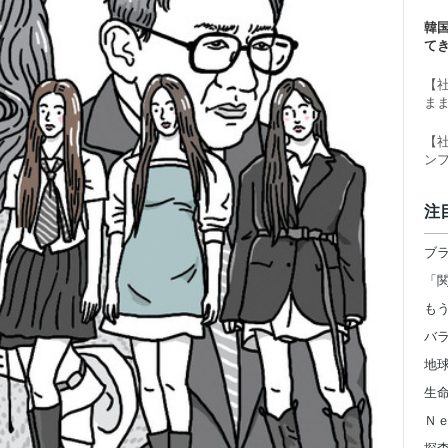
ー
韓
て
【
ま
【
ン
注
地
Ｎ