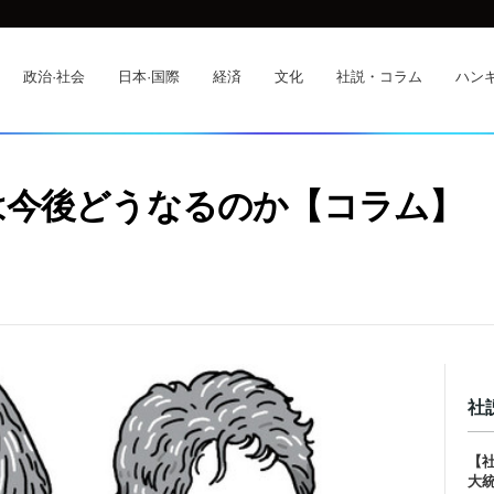
政治·社会
日本·国際
経済
文化
社説・コラム
ハンギ
は今後どうなるのか【コラム】
社
【
大