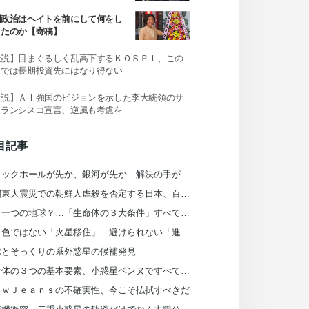
」発言
国政治はヘイトを前にして何をし
きたのか【寄稿】
社説】目まぐるしく乱高下するＫＯＳＰＩ、この
までは長期投資先にはなり得ない
社説】ＡＩ強国のビジョンを示した李大統領のサ
フランシスコ宣言、逆風も考慮を
目記事
ブラックホールが先か、銀河が先か…解決の手がかりを発見
「関東大震災での朝鮮人虐殺を否定する日本、百年前と何が違うのか」【インタビュー】
もう一つの地球？…「生命体の３大条件」すべて備えた系外惑星を発見
バラ色ではない「火星移住」…避けられない「進化」の影【レビュー】
球とそっくりの系外惑星の候補発見
生命体の３つの基本要素、小惑星ベンヌですべて発見
ｅｗＪｅａｎｓの不確実性、今こそ払拭すべきだ