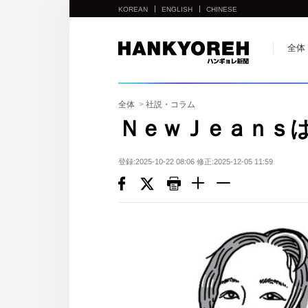
KOREAN
ENGLISH
CHINESE
他
全体
の
国
の
全体
>
社説・コラム
サ
ＮｅｗＪｅａｎｓ
イ
ト
登録:2025-10-22 08:06 修正:2025-12-05 11:59
の
リ
ン
ク
다
른
나
라