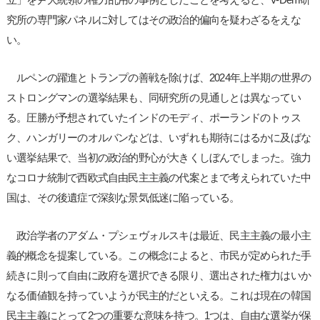
究所の専門家パネルに対してはその政治的偏向を疑わざるをえな
い。
ルペンの躍進とトランプの善戦を除けば、2024年上半期の世界の
ストロングマンの選挙結果も、同研究所の見通しとは異なってい
る。圧勝が予想されていたインドのモディ、ポーランドのトゥス
ク、ハンガリーのオルバンなどは、いずれも期待にはるかに及ばな
い選挙結果で、当初の政治的野心が大きくしぼんでしまった。強力
なコロナ統制で西欧式自由民主主義の代案とまで考えられていた中
国は、その後遺症で深刻な景気低迷に陥っている。
政治学者のアダム・プシェヴォルスキは最近、民主主義の最小主
義的概念を提案している。この概念によると、市民が定められた手
続きに則って自由に政府を選択できる限り、選出された権力はいか
なる価値観を持っていようが民主的だといえる。これは現在の韓国
民主主義にとって2つの重要な意味を持つ。1つは、自由な選挙が保