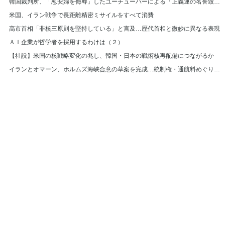
韓国裁判所、「慰安婦を侮辱」したユーチューバーによる「正義連の名誉毀損」認める
米国、イラン戦争で長距離精密ミサイルをすべて消費
高市首相「非核三原則を堅持している」と言及…歴代首相と微妙に異なる表現
ＡＩ企業が哲学者を採用するわけは（２）
【社説】米国の核戦略変化の兆し、韓国・日本の戦術核再配備につながるか
イランとオマーン、ホルムズ海峡合意の草案を完成…統制権・通航料めぐり米国と隔たり
© Hankyoreh Media Group All Rights Reserved.
발행인:박찬수 | 편집인:권태호 |
|
個人情報
利用規約
〒121-750 大韓民国ソウル特別市麻浦区ヒョチャンモクキル６ ハンギョレ新
聞社
電話番号 :
(日本語版) | メールアドレス :
(日
+82-2-710-0326
japan@hani.co.kr