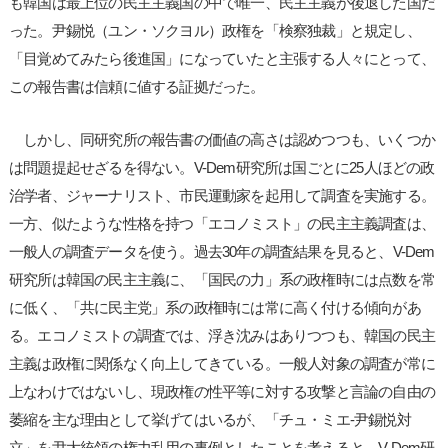
も韓国は最上位の民主主義国の中で唯一、民主主義が後退した国だ
った。尹錫悦（ユン・ソクヨル）政権を「検察独裁」と規定し、
「目覚めてみたら後進国」になっていたと主張する人々にとって、
この報告書は信頼に値する証拠だった。
しかし、同研究所の報告書の価値の高さは認めつつも、いくつか
は問題提起せざるを得ない。V-Dem研究所は国ごとに25人ほどの政
治学者、ジャーナリスト、市民運動家を起用して調査を実施する。
一方、似たような性格を持つ「エコノミスト」の民主主義調査は、
一般人の調査データを使う。過去30年の調査結果を見ると、V-Dem
研究所は韓国の民主主義に、「国民の力」系の政権時には点数を常
に低く、「共に民主党」系の政権時には常に高く付ける傾向があ
る。エコノミストの調査では、浮き沈みはありつつも、韓国の民主
主義は政権に関係なく向上してきている。一般人対象の調査が常に
上なわけではないし、現政権の性平等に対する攻撃と言論の自由の
萎縮を主な理由として挙げてはいるが、「チュ・ミエ-尹錫悦対
立」を尹大統領の権力乱用の事例としたことを考えると、V-Dem研