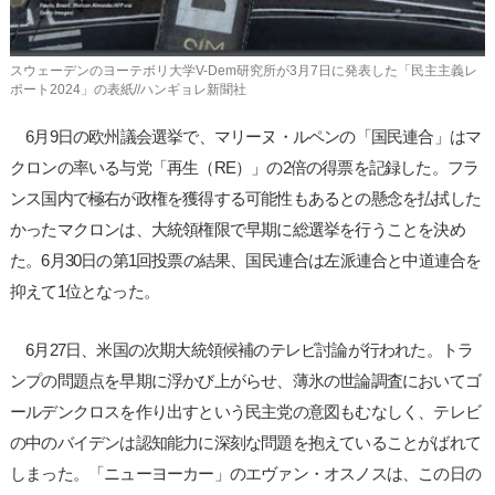
スウェーデンのヨーテボリ大学V-Dem研究所が3月7日に発表した「民主主義レ
ポート2024」の表紙//ハンギョレ新聞社
6月9日の欧州議会選挙で、マリーヌ・ルペンの「国民連合」はマ
クロンの率いる与党「再生（RE）」の2倍の得票を記録した。フラ
ンス国内で極右が政権を獲得する可能性もあるとの懸念を払拭した
かったマクロンは、大統領権限で早期に総選挙を行うことを決め
た。6月30日の第1回投票の結果、国民連合は左派連合と中道連合を
抑えて1位となった。
6月27日、米国の次期大統領候補のテレビ討論が行われた。トラ
ンプの問題点を早期に浮かび上がらせ、薄氷の世論調査においてゴ
ールデンクロスを作り出すという民主党の意図もむなしく、テレビ
の中のバイデンは認知能力に深刻な問題を抱えていることがばれて
しまった。「ニューヨーカー」のエヴァン・オスノスは、この日の