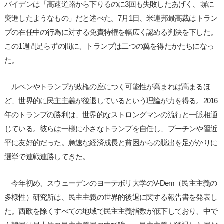
バイデンは「高速道路から下りるのに3回も失敗したあげく、塀に
突進したようなもの」だと述べた。7月1日、米連邦最高裁はトラン
プの在任中の行為に対する免責特権を幅広く認める判決を下した。
この1週間足らずの間に、トランプは二つの翼を得たかたちになっ
た。
ルペンやトランプが政権の座につく可能性が高まれば高まるほ
ど、世界的に民主主義が後退しているという理論が力を得る。2016
年のトランプの勝利は、世界的なストロングマンの流行と一脈相通
じている。彼らは一様に小さなトランプを自任し、プーチンや習近
平に友好的だった。急速な経済成長と貧困からの脱出を足がかりに
選挙で連戦連勝してきた。
今年初め、スウェーデンのヨーテボリ大学のV-Dem（民主主義の
多様性）研究所は、民主主義の世界的後退に関する報告書を発表し
た。西欧を除くすべての地域で民主主義指数が低下しており、中で