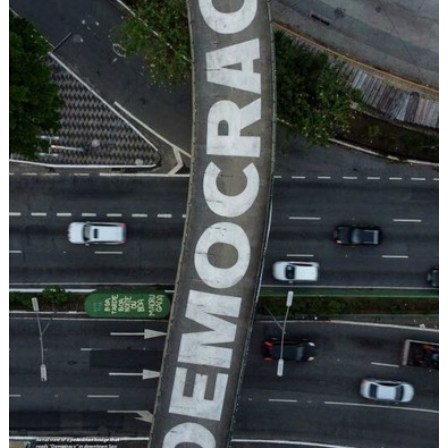
사
이
트
링
크