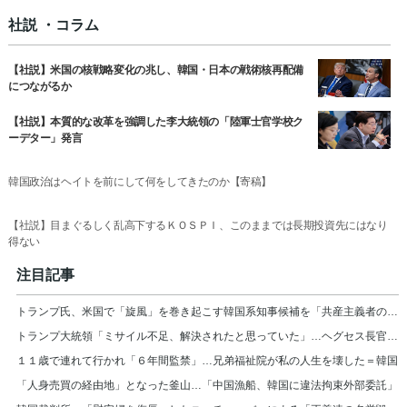
社説 ・コラム
【社説】米国の核戦略変化の兆し、韓国・日本の戦術核再配備
につながるか
【社説】本質的な改革を強調した李大統領の「陸軍士官学校ク
ーデター」発言
韓国政治はヘイトを前にして何をしてきたのか【寄稿】
【社説】目まぐるしく乱高下するＫＯＳＰＩ、このままでは長期投資先にはなり
得ない
注目記事
トランプ氏、米国で「旋風」を巻き起こす韓国系知事候補を「共産主義者の狂人」と非難
トランプ大統領「ミサイル不足、解決されたと思っていた」…ヘグセス長官を厳しく叱責
１１歳で連れて行かれ「６年間監禁」…兄弟福祉院が私の人生を壊した＝韓国
「人身売買の経由地」となった釜山…「中国漁船、韓国に違法拘束外部委託」