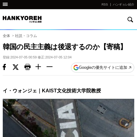
RSS
ハンギョレ紹介
検
他
索
の
国
全体
>
社説・コラム
の
韓国の民主主義は後退するのか【寄稿】
サ
登録:2024-07-05 00:59 修正:2024-07-05 12:04
イ
ト
Googleの優先サイトに追加
の
リ
ン
イ・ウォンジェ｜KAIST文化技術大学院教授
ク
다
른
나
라