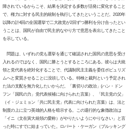
障されているからこそ、結果を決定する多数が活発に変化すること
で、権力に対する民主的統制を執行してきたということだ。2020年
以降の計4回の全国選挙で二大政党が2回ずつ勝利を分け合ったとい
うことは、国民が自由で民主的なやり方で意思を表出してきたこと
を示している。
問題は、いずれの党も選挙を通じて確認された国民の意思を受け
入れるのではなく、国民に勝とうとするところにある。彼らは大統
領と党代表を絶対化することで、代議制民主主義を委任ポピュリズ
ムへと変質させることに没頭している。特検と裁判という予定され
た法の支配を無力化したいからだ。「裏切りの政治」(ハン・ドン
フン「国民の力」党代表候補に向けられた言葉）、「民主党の父」
（イ・ジェミョン「共に民主党」代表に向けられた言葉）は、法と
制度の上に立つ英雄的人格を暗示する。この退行的な象徴政治は
「イニ（文在寅大統領の愛称）がやりたいようにやりなさい」と言
った時にすでに始まっていた。ロバート・ケーガン（ブルッキング