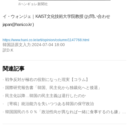
//ハンギョレ新聞社
イ・ウォンジェ｜KAIST文化技術大学院教授 (お問い合わせ
japan@hani.co.kr )
https://www.hani.co.kr/arti/opinion/column/1147768.html
韓国語原文入力:2024-07-04 18:00
訳D.K
関連記事
· 戦争反対が極右の役割になった現実【コラム】
· 国際研究報告書「韓国、民主化から独裁化へと後退」
· 民主化以降…韓国の民主主義は退行したのか
· ［寄稿］統治能力を失いつつある韓国の保守政治
· 韓国国民の５０％「政治性向が異なれば一緒に食事するのも嫌」（１）