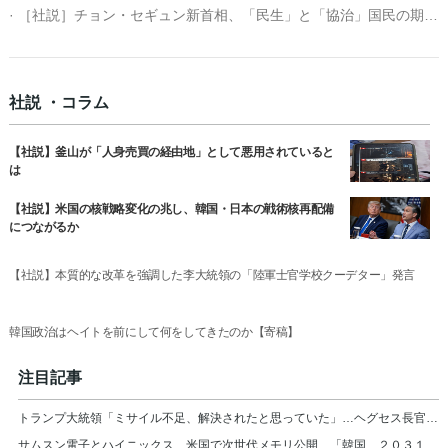
· ［社説］チョン・セギュン新首相、「民生」と「協治」国民の期待に応えよ
社説 ・コラム
【社説】釜山が「人身売買の経由地」として悪用されていると
は
【社説】米国の核戦略変化の兆し、韓国・日本の戦術核再配備
につながるか
【社説】本質的な改革を強調した李大統領の「陸軍士官学校クーデター」発言
韓国政治はヘイトを前にして何をしてきたのか【寄稿】
注目記事
トランプ大統領「ミサイル不足、解決されたと思っていた」…ヘグセス長官を厳しく叱責
サムスン電子とハイニックス、米国で次世代メモリ公開…「韓国、２０３１年まで首位」