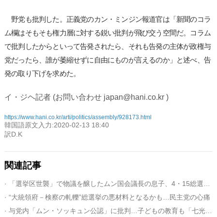
野党も批判した。正義党のカン・ミンジン報道官は「新聞のコラ
ム欄はそもそも権力層に対する鋭い批判が飛び交う空間だ。コラム
で批判したからといって告発されたら、それも告発の主体が政権与
党だったら、誰が萎縮せずに自由にものが言えるのか」と述べ、告
発の取り下げを求めた。
イ・ジヘ記者 (お問い合わせ japan@hani.co.kr )
https://www.hani.co.kr/arti/politics/assembly/928173.html
韓国語原文入力:2020-02-13 18:40
訳D.K
関連記事
· 「選挙区世襲」で物議を醸したムン国会議長の息子、4・15総選挙出馬を断念
· “大統領府－検察の軋轢”総選挙の悪材料となるかも…民主党の心痛
· 与党内「ムン・ソッキュン公認」に批判…子どもの教育も「七光り」物議