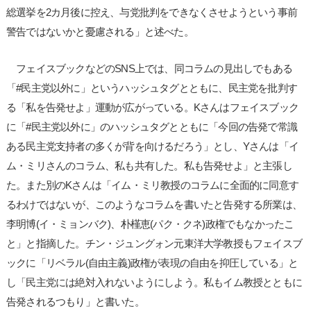
総選挙を2カ月後に控え、与党批判をできなくさせようという事前
警告ではないかと憂慮される」と述べた。
フェイスブックなどのSNS上では、同コラムの見出しでもある
「#民主党以外に」というハッシュタグとともに、民主党を批判す
る「私を告発せよ」運動が広がっている。Kさんはフェイスブック
に「#民主党以外に」のハッシュタグとともに「今回の告発で常識
ある民主党支持者の多くが背を向けるだろう」とし、Yさんは「イ
ム・ミリさんのコラム、私も共有した。私も告発せよ」と主張し
た。また別のKさんは「イム・ミリ教授のコラムに全面的に同意す
るわけではないが、このようなコラムを書いたと告発する所業は、
李明博(イ・ミョンバク)、朴槿恵(パク・クネ)政権でもなかったこ
と」と指摘した。チン・ジュングォン元東洋大学教授もフェイスブ
ックに「リベラル(自由主義)政権が表現の自由を抑圧している」と
し「民主党には絶対入れないようにしよう。私もイム教授とともに
告発されるつもり」と書いた。