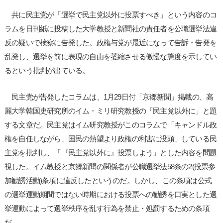
共に民主党が「選挙で民主党以外に投票すべき」という内容のコ
ラムを日刊紙に投稿した大学教授と新聞社の責任者を公職選挙法違
反の疑いで検察に告発した。政権与党が最近になって告訴・告発を
乱発し、選挙を前に表現の自由を萎縮させる傲慢な態度を示してい
るという批判が出ている。
民主党が告発したコラムは、1月29日付「京郷新聞」掲載の、高
麗大学韓国史研究所のイム・ミリ研究教授の「民主党以外に」と題
する文章だ。民主党はイム研究教授がこのコラムで「キャンドル政
権を自任しながら、国民の熱望より政権の利害に没頭」している民
主党を批判し、「『民主党以外に』投票しよう」とした内容を問題
視した。イム教授と京郷新聞の関係者が公職選挙法58条の2(投票参
加勧誘活動)条項に違反したというのだ。しかし、この条項は公式
の選挙運動期間ではない時期における投票への勧誘を口実とした選
挙運動によって選挙秩序を乱す行為を禁止・処罰するための条項
だ。