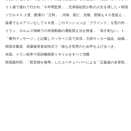
１１歳で連れて行かれ「６年間監禁」…兄弟福祉院が私の人生を壊した＝韓国
ソウル４０.２度、酷暑の「立秋」…河南、龍仁、光陽、密陽も４０度超え＝韓国
猛暑でもエアコンなしで２８度…このマンションは「ブラインド」を窓の外に設置＝韓国
イラン、ホルムズ海峡での米国船舶の通航禁止法を推進…「為す術ない」トランプ大統領
「審判マッサージ」と記載しマッサージ店で決済…大韓サッカー協会、組織的に審判接待
韓国京畿道、原爆被害者追悼式で「核なき世界のため声を上げるべき」
米国、イラン戦争で長距離精密ミサイルをすべて消費
韓国裁判所、「慰安婦を侮辱」したユーチューバーによる「正義連の名誉毀損」認める
© Hankyoreh Media Group All Rights Reserved.