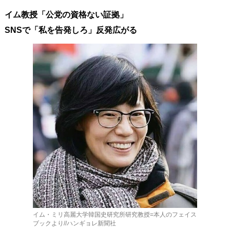
사
イム教授「公党の資格ない証拠」
이
트
SNSで「私を告発しろ」反発広がる
링
크
イム・ミリ高麗大学韓国史研究所研究教授=本人のフェイス
ブックより//ハンギョレ新聞社