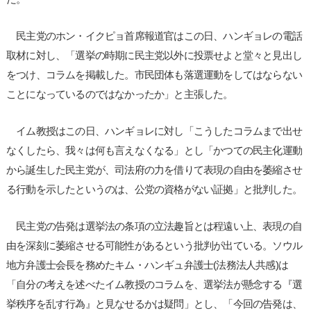
民主党のホン・イクピョ首席報道官はこの日、ハンギョレの電話
取材に対し、「選挙の時期に民主党以外に投票せよと堂々と見出し
をつけ、コラムを掲載した。市民団体も落選運動をしてはならない
ことになっているのではなかったか」と主張した。
イム教授はこの日、ハンギョレに対し「こうしたコラムまで出せ
なくしたら、我々は何も言えなくなる」とし「かつての民主化運動
から誕生した民主党が、司法府の力を借りて表現の自由を萎縮させ
る行動を示したというのは、公党の資格がない証拠」と批判した。
民主党の告発は選挙法の条項の立法趣旨とは程遠い上、表現の自
由を深刻に萎縮させる可能性があるという批判が出ている。ソウル
地方弁護士会長を務めたキム・ハンギュ弁護士(法務法人共感)は
「自分の考えを述べたイム教授のコラムを、選挙法が懸念する『選
挙秩序を乱す行為』と見なせるかは疑問」とし、「今回の告発は、