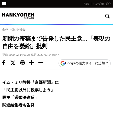
RSS
ハンギョレ紹介
検
他
索
の
国
全体
>
政治•社会
の
新聞の寄稿まで告発した民主党…「表現の
サ
自由を萎縮」批判
イ
ト
登録:2020-02-14 01:25 修正:2020-02-14 07:47
の
Googleの優先サイトに追加
リ
ン
ク
イム・ミリ教授『京郷新聞』に
다
「民主党以外に投票しよう」
른
民主「選挙法違反」
나
関連編集者も告発
라