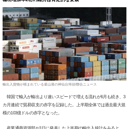
사
이
트
링
크
輸出入貨物が積まれている釜山港の神仙台埠頭/聯合ニュース
韓国で輸入が輸出より速いスピードで増える流れが6月も続き、3
カ月連続で貿易収支の赤字を記録した。上半期全体では過去最大規
模の103億ドルの赤字となった。
産業通商資源部が1日に発表した上半期の輸出入統計をみると、