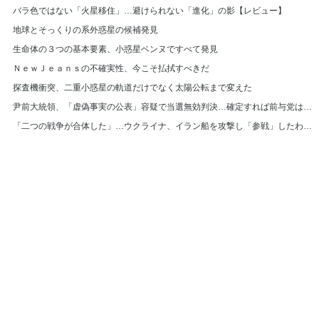
バラ色ではない「火星移住」…避けられない「進化」の影【レビュー】
地球とそっくりの系外惑星の候補発見
生命体の３つの基本要素、小惑星ベンヌですべて発見
ＮｅｗＪｅａｎｓの不確実性、今こそ払拭すべきだ
探査機衝突、二重小惑星の軌道だけでなく太陽公転まで変えた
尹前大統領、「虚偽事実の公表」容疑で当選無効判決…確定すれば前与党は選挙費返還
「二つの戦争が合体した」…ウクライナ、イラン船を攻撃し「参戦」したわけは
© Hankyoreh Media Group All Rights Reserved.
발행인:박찬수 | 편집인:권태호 |
|
個人情報
利用規約
〒121-750 大韓民国ソウル特別市麻浦区ヒョチャンモクキル６ ハンギョレ新