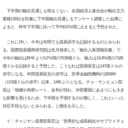
下半期の輸出見通しも明るくない。全国経済人連合会が輸出主力
業種150社を対象に下半期輸出見通しをアンケート調査した結果に
よると、昨年下半期に比べて平均0.5%増に止まると予想された。
これに伴い、今年は年間でも貿易赤字を記録するものとみられ
る。国際貿易通商研究院は先月発表した「輸出入展望報告書」で、
今年の輸出は昨年より9.2%増の7039億ドル、輸入は16.8%増の7185
億ドルを記録すると予想した。こうなれば貿易収支は147億ドルの
赤字になる。年間貿易収支の赤字は、世界金融危機時の2008年
（133億ドルの赤字）以来、14年ぶりとなる。チョ・サンヒョン院
長は「物価や為替レート、金利が揺れ、外部要因にあまりにも大き
な影響を受けるため、下半期を予測するのが難しく、これといった
対応手段もないとみられる」と懸念を示した。
イ・チャンヤン産業部長官は「世界的な成長鈍化やサプライチェ