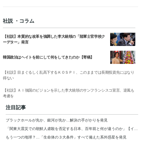
社説 ・コラム
【社説】本質的な改革を強調した李大統領の「陸軍士官学校ク
ーデター」発言
韓国政治はヘイトを前にして何をしてきたのか【寄稿】
【社説】目まぐるしく乱高下するＫＯＳＰＩ、このままでは長期投資先にはなり
得ない
【社説】ＡＩ強国のビジョンを示した李大統領のサンフランシスコ宣言、逆風も
考慮を
注目記事
ブラックホールが先か、銀河が先か…解決の手がかりを発見
「関東大震災での朝鮮人虐殺を否定する日本、百年前と何が違うのか」【インタビュー】
もう一つの地球？…「生命体の３大条件」すべて備えた系外惑星を発見