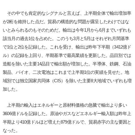
その中でも肯定的なシグナルと言えば、上半期全体で輸出増加率
が2桁を維持した点だ。貿易の構造的な問題が露呈したわけではな
いとみられるのもそのためだ。輸出は今年1月から6月までいずれも
該当月の過去1位を占めた。このうち3月と5月はそれぞれ月間基準
で1位と2位を記録した。これを受け、輸出は昨年下半期（3412億ド
ル）の記録を上回り、半期基準で最高業績を更新した。品目別では
造船を除いた主要14品目で輸出額が増加した。半導体、鉄鋼、石油
製品、バイオ、二次電池はこれまで上半期1位の実績を見せた。地
域別では独立国家共同体（CIS）を除いた主要8大地域でいずれも増
加した。
上半期の輸入はエネルギーと原材料価格の急騰で輸出より多い
3606億ドルを記録した。原油やガスなどエネルギー輸入額は昨年上
半期より410億ドルほど増えた879億ドルで、貿易赤字の主な要因と
なった。