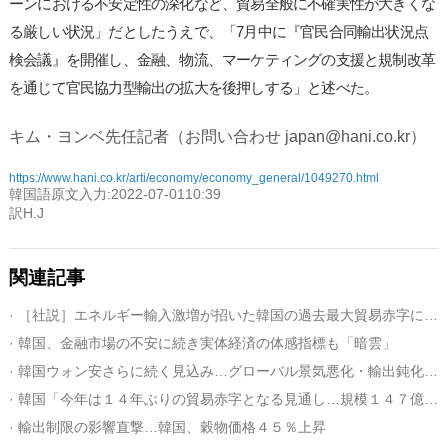
ーンにおける不安定性の深化など、貿易全般に不確実性が大きくな
る厳しい状況」だとしたうえで、「7月中に『官民合同輸出状況点
検会議』を開催し、金融、物流、マーケティングの支援と規制改革
を通じて官民協力型輸出の拡大を後押しする」と述べた。
キム・ヨンベ先任記者（お問い合わせ japan@hani.co.kr）
https://www.hani.co.kr/arti/economy/economy_general/1049270.html
韓国語原文入力:2022-07-0110:39
訳H.J
関連記事
· ［社説］エネルギー輸入激増が招いた韓国の過去最大貿易赤字に「警戒心」を
· 韓国、金融市場の不安に続き実体経済の体感指標も「暗雲」
· 韓国ウォン安さらに続く見込み…グローバル景気悪化・輸出鈍化が追い打ち
· 韓国「今年は１４年ぶりの貿易赤字となる見通し…規模１４７億ドル」
· 輸出制限の影響直撃…韓国、穀物価格４５％上昇