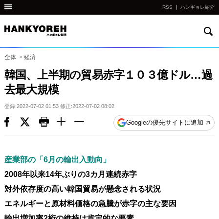
RSS
ハンギョレ紹介
検
他
索
の
国
全体
>
経済
の
韓国、上半期の貿易赤字１０３億ドル…過
サ
去最大規模
イ
ト
登録:2022-07-02 01:53 修正:2022-07-02 08:02
の
Googleの優先サイトに追加
リ
ン
ク
産業部の「6月の輸出入動向」
다
2008年以来14年ぶりの3カ月連続赤字
른
対外依存度の高い韓国貿易が懸念される状況
나
エネルギーと原材料価格の急騰が赤字の主な要因
라
輸出増加率2桁の維持は肯定的な要素