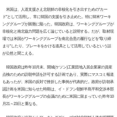
米国は、人道支援さえ北朝鮮の非核化を引き出すための“カー
ド”として活用し、常に韓国の支援を引き止めた。特に韓米ワーキ
ンググループが困難に陥った。韓国政府は、ワーキンググループが
非核化と南北協力問題を広く論じていると説明する。だが、取材現
場では米国がワーキンググループを南北合意の履行などを“取り締
まり”したり、ブレーキをかける道具として活用しているという話
が公然と聞こえる。
韓国政府は昨年10月末、開城(ケソン)工業団地入居企業家の資産
点検のための訪朝申請を許可する計画であり、実際にマスコミ報道
もあったが、米国の反対で挫折した事例が代表的だ。政府が訪朝承
認計画を米国に知らせた時期は、イ・ドフン朝鮮半島平和交渉本部
長がワーキンググループの会議のために米国に留まっていた昨年10
月21～23日と重なる。