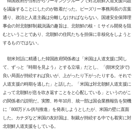
韓国政府が当初からワーキンググループで対北朝鮮人道支援問題
を議論することにしたのが敗着だった。ビーズリー事務局長の言葉
通り、政治と人道主義は分離しなければならない。国連安全保障理
事会の対北朝鮮制裁決議の趣旨は、北朝鮮の核・ミサイル開発を阻
むということであり、北朝鮮の住民たちを担保に非核化をしようと
するものではない。
朝米対話に精通した韓国政府関係者は「米国は人道支援に関し
て、ずっと『時期を見よう』とする立場」だとし、「(朝米交渉で)
良い局面が持続すれば良いが、上がったり下がったりする。それで
人道支援の時期を逃した」と話した。「米国は対北朝鮮人道支援に
よって北朝鮮が息を吹き返すことをと心配している」というのがこ
の関係者の説明だ。実際、昨年10月、統一部は国会業務報告を契機
に「800万ドル供与推進」を発表しようとしたが、米国の壁に直面
した。カナダなど米国の友好国は、制裁が持続する中でも着実に対
北朝鮮人道支援をしている。