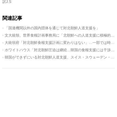
訳J.S
関連記事
· 「国連機関以外の国内団体を通じて対北朝鮮人道支援を」
· 文大統領、世界食糧計画事務局に「北朝鮮への人道支援に積極的に寄与」
· 大統領府「対北朝鮮食糧支援計画に変わりはない」…一部では時期調整論も
· ホワイトハウス「対北朝鮮圧迫は継続…韓国の食糧支援には干渉しない」
· 韓国ができずにいる対北朝鮮人道支援、スイス・スウェーデン・カナダ・ロシアは実施