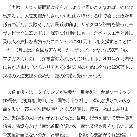
「実際、人道支援問題は政府がしようと思いさえすれば、やれば
出来る」。人道支援がなされない理由を取材する中で会った政府関
係者の話だ。実際そうだ。最近政府は、サイクロン被害を被ったモ
ザンビークに30万ドル、深刻な経済難に直面したベネズエラと難民
受け入れ負担を背負ったコロンビアに300万ドルを支援することに
した。3月には、台風被害を被ったモザンビークなどに50万ドル、
マダガスカルのはしか被害対応のために20万ドル、2011年から内戦
に巻き込まれているシリアとその周辺国のために今年は1200万ドル
規模の人道支援を決めた。誰の許諾も受けなかった。
人道支援では、タイミングが重要だ。昨年9月、台風ソーリック
(19号)が北朝鮮を強打した。国際赤十字社は、深刻な洪水で76人が
命を失い、75人が失踪状態だと公式発表し、捜索、救出に乗り出し
た。失踪者の大部分は子どもだった。当時、記事を書いて統一部関
係者に電話をかけ「南北首脳会談の後、南北関係も良くなるのに緊
急支援計画はないのか」と尋ねた。「北側から要請がくれば検討す