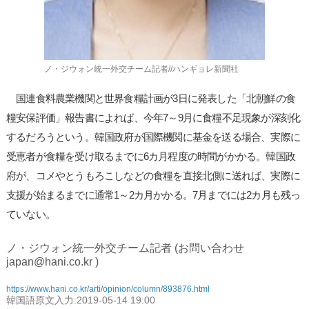
ノ・ジウォン統一外交チーム記者//ハンギョレ新聞社
国連食料農業機関と世界食糧計画が3日に発表した「北朝鮮の食
糧安保評価」報告書によれば、今年7～9月に食糧不足現象が深刻化
するだろうという。韓国政府が国際機関に基金を送る場合、実際に
受恵者が食糧を受け取るまでに6カ月程度の時間がかかる。韓国政
府が、コメやとうもろこしなどの食糧を直接北側に送れば、実際に
支援が始まるまでに通常1～2カ月かかる。7月までには2カ月も残っ
ていない。
ノ・ジウォン統一外交チーム記者 (お問い合わせ
japan@hani.co.kr )
https://www.hani.co.kr/arti/opinion/column/893876.html
韓国語原文入力:2019-05-14 19:00