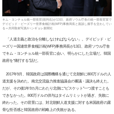
キム・ヨンチョル統一部長官(前列右)が13日、政府ソウル庁舎の統一部長官室で
デイビッド・ビーズリー世界食糧計画(WFP)事務局長と面談し握手を交わしてい
る＝共同取材写真//ハンギョレ新聞社
「人道主義と政治を分離しなければならない」。デイビッド・ビ
ーズリー国連世界食糧計画(WFP)事務局長が13日、政府ソウル庁舎
でキム・ヨンチョル統一部長官に会い、明らかにした立場だ。韓国
政府を“痛打する”話だ。
2017年9月、韓国政府は国際機構を通じて北朝鮮に800万ドルの人
道支援を決めた。南北交流協力推進協議会の審議・議決も終えた。
だが、その後1年9カ月にわたり北側に“ビスケット”一つ渡すことも
できなかった。800万ドルの供与はタイムリミットが過ぎ、失敗に
終わった。その背景には、対北朝鮮人道支援に対する米国政府の露
骨な拒否感と韓国政府の戦略上の失敗がある。