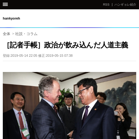
RSS
ハンギョレ紹介
hankyoreh
全体
>
社説・コラム
［記者手帳］政治が飲み込んだ人道主義
登録:2019-05-14 22:05 修正:2019-05-15 07:38