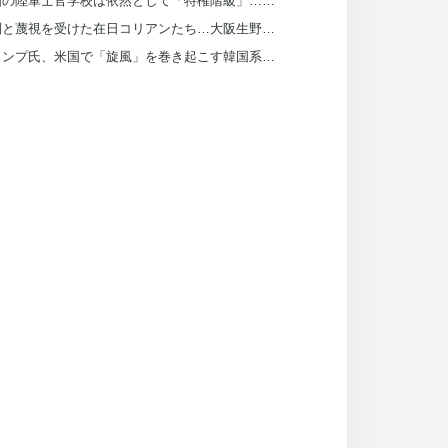
韓国の陸軍士官学校は依然として「特権階級」…士官学校改革が必要な理由
差別と蔑視を受けた在日コリアンたち…大阪生野区は「避難所」だった
トランプ氏、米国で「旋風」を巻き起こす韓国系知事候補を「共産主義者の狂人」と非難