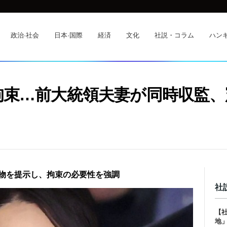
政治·社会
日本·国際
経済
文化
社説・コラム
ハンギ
拘束…前大統領夫妻が同時収監、
物を提示し、拘束の必要性を強調
社
【
地