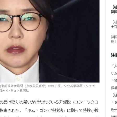
【
韓
る
【
士
韓
稿
注
拘束前被疑者尋問（令状実質審査）の終了後、ソウル瑞草区（ソチョ
//ハンギョレ新聞社
の受け取りの疑いが持たれている尹錫悦（ユン・ソクヨ
欧
拘束された。「キム・ゴンヒ特検法」に則って特検が捜