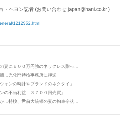
記者 (お問い合わせ japan@hani.co.kr )
_general/1212952.html
· 韓国の建設会社会長が告白…「尹前大統領の妻に６００万円強のネックレス贈った」
逮捕…光化門特検事務所に押送
· ロボット犬事業者…尹錫悦夫婦に「５千万ウォンの時計やブランドのネクタイ」渡した
ォンの不当利益…３７００回売買」
· 前大統領夫妻、同時収監の初の事例になるか…特検、尹前大統領の妻の拘束令状請求