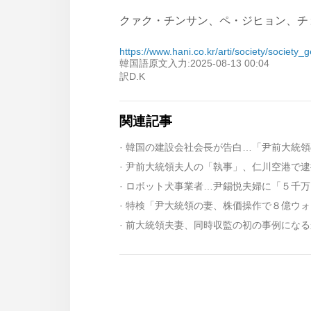
クァク・チンサン、ペ・ジヒョン、チョ・ヘヨン
https://www.hani.co.kr/arti/society/society
韓国語原文入力:2025-08-13 00:04
訳D.K
関連記事
· 尹前大統領夫人の「執事」、仁川空港で
· 特検「尹大統領の妻、株価操作で８億ウ