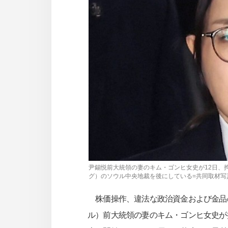
사
이
트
링
크
尹錫悦前大統領の妻のキム・ゴンヒ女史が12日、
グ）のソウル中央地裁を後にしている=共同取材写真
株価操作、違法な政治資金および金品
ル）前大統領の妻のキム・ゴンヒ女史が