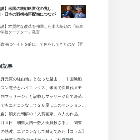
社説】米国の核戦略変化の兆し、
国・日本の戦術核再配備につなが
か
社説】本質的な改革を強調した李大統領の「陸軍
官学校クーデター」発言
国政治はヘイトを前にして何をしてきたのか【寄
】
目記事
「人身売買の経由地」となった釜山…「中国漁船、韓国に違法拘束外部委託」
サムスン電子とハイニックス、米国で次世代メモリ公開…「韓国、２０３１年まで首位」
「審判マッサージ」と記載しマッサージ店で決済…大韓サッカー協会、組織的に審判接待
猛暑でもエアコンなしで２８度…このマンションは「ブラインド」を窓の外に設置＝韓国
【独自】消えた朝鮮の「入賞画家」８人の作品、日本の皇室が所蔵していた
「９月４日、朝鮮人四十数人全員殺さる」…関東大震災虐殺、日本の公文書また見つかる
州の熱波、エアコンなしで耐えてみた【コラム】