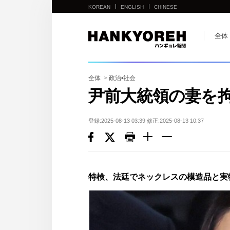
KOREAN
ENGLISH
CHINESE
他
全体
の
国
の
全体
>
政治•社会
サ
尹前大統領の妻を
イ
ト
登録:2025-08-13 03:39 修正:2025-08-13 10:37
の
リ
ン
ク
特検、法廷でネックレスの模造品と実
다
른
나
라