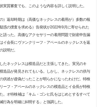
状実質審査でも、このような内容を詳しく説明した。
の）返却時期は（高価なネックレスの着用が）多数の報
惑の捜査を求める）告発状が2022年9月に寄せられた
と語った。高価なアクセサリーの着用問題で財産申告漏
はイ会長にヴァンクリーフ・アペールのネックレスを返
の説明だ。
したネックレスは模造品だと主張してきた。実兄のキ
模造品が発見されてもいる。しかし、ネックレスの供与
の供述が虚偽だったことが明らかになったわけだ。特検
リーフ・アペールのネックレスの模造品とイ会長が特検
た。オ特検補は「キム・ゴンヒ氏をはじめとするすべて
滅行為を明確に糾明する」と強調した。