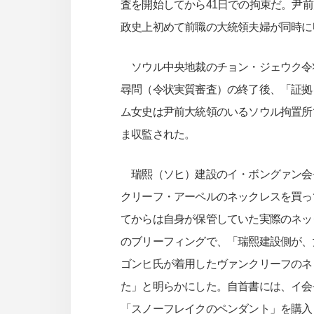
査を開始してから41日での拘束だ。尹
政史上初めて前職の大統領夫婦が同時に
ソウル中央地裁のチョン・ジェウク令状
尋問（令状実質審査）の終了後、「証拠
ム女史は尹前大統領のいるソウル拘置所
ま収監された。
瑞熙（ソヒ）建設のイ・ボングァン会長
クリーフ・アーペルのネックレスを買っ
てからは自身が保管していた実際のネッ
のブリーフィングで、「瑞熙建設側が、尹
ゴンヒ氏が着用したヴァンクリーフのネ
た」と明らかにした。自首書には、イ会
「スノーフレイクのペンダント」を購入