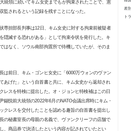
前大統領に続いてキム女史までもが拘束されたことで、憲
収監されるという記録を残すことになった。
専担部長判事は12日、キム女史に対する拘束前被疑者
を隠滅する恐れがある」として拘束令状を発行した。キ
ではなく、ソウル南部拘置所で待機していたが、そのま
は前日、キム・ゴンヒ女史に「6000万ウォンのヴァン
てあげた」という自首書と共に、キム女史から返却され
クレスを特検に提出した。オ・ジョンヒ特検補はこの日
錫悦前大統領の2022年6月のNATO会議出席時にキム・
ックレスを交付したことを認める趣旨の自首書を提出し
長の秘書室長の母親の名義で、ヴァンクリーフの店舗で
し、商品券で決済したという内容が記されていたとい