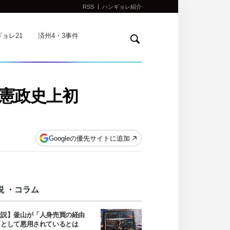
RSS
ハンギョレ紹介
検
ョレ21
済州4・3事件
索
憲政史上初
Googleの優先サイトに追加
説 ・コラム
社説】釜山が「人身売買の経由
」として悪用されているとは