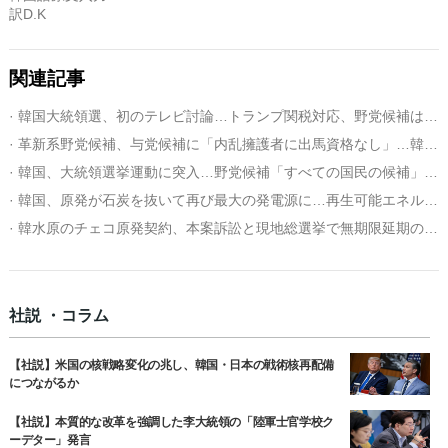
訳D.K
関連記事
· 韓国大統領選、初のテレビ討論…トランプ関税対応、野党候補は慎重・与党候補は迅速
· 革新系野党候補、与党候補に「内乱擁護者に出馬資格なし」…韓国大統領候補討論で一喝
· 韓国、大統領選挙運動に突入…野党候補「すべての国民の候補」与党候補「市場大統領」
· 韓国、原発が石炭を抜いて再び最大の発電源に…再生可能エネルギーは初の１０％突破
· 韓水原のチェコ原発契約、本案訴訟と現地総選挙で無期限延期の可能性も
社説 ・コラム
【社説】米国の核戦略変化の兆し、韓国・日本の戦術核再配備
につながるか
【社説】本質的な改革を強調した李大統領の「陸軍士官学校ク
ーデター」発言