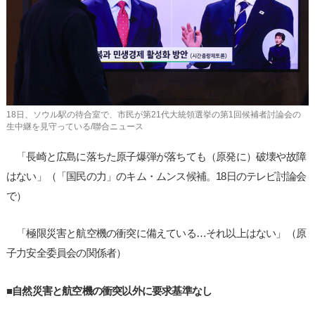
사
이
트
링
크
18日、ソウル駅の待合室で、市民が第21代大統領選挙の第1回候補者討論会の
生中継を見守っている/聯合ニュース
「長崎と広島に落ちた原子爆弾が落ちても（原発に）破壊や故障
はない」（「国民の力」のキム・ムンス候補。18日のテレビ討論会
で）
「極限災害と航空機の衝突に備えている…それ以上はない」（原
子力安全委員会の関係者）
■自然災害と航空機の衝突以外に要求基準なし