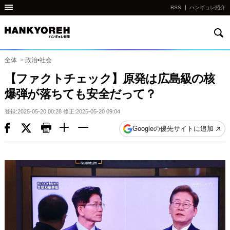
RSS
ハンギョレ紹介
検
他
索
の
国
全体
>
政治•社会
の
【ファクトチェック】原発は広島級の核
サ
爆弾が落ちても安全だって？
イ
ト
登録:2025-05-20 00:28 修正:2025-05-20 09:04
の
Googleの優先サイトに追加
リ
ン
ク
다
른
나
라