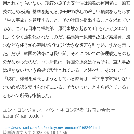
用されてすらいない。現行の原子力安全法は原発の運用者に、原安
委の定める設計基準を超える原子炉の炉心の著しい損傷をもたらす
「重大事故」を管理すること、その計画を提出することを求めてい
るが、これは日本で福島第一原発事故が起きて4年もたった2015年
にようやく法制化されたものだ。福島第一原発事故は水素爆発、浸
水などを伴う炉心溶融がどれほど大きな災害を引き起こすかを示し
た。だが、韓国の法令には長い間、それについての管理規定そのも
のがなかったのだ。ハン所長は「韓国の原発はそもそも、重大事故
は起きないという前提で設計されている」と述べた。そのせいで
「現在、稼働を延長しようとしている原発は、重大事故対策がない
たいめ承認を受けられずにいる。そういったことすら起きている」
ともハン所長は指摘した。
ユン・ヨンジョン、パク・キヨン記者 (お問い合わせ
japan@hani.co.kr )
https://www.hani.co.kr/arti/society/environment/1198260.html
韓国語原文入力:2025-05-19 17:55