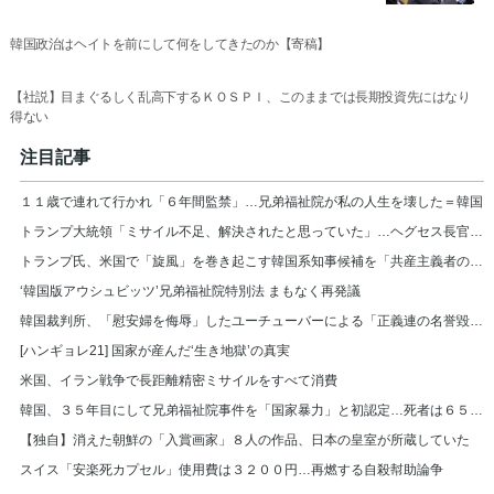
韓国政治はヘイトを前にして何をしてきたのか【寄稿】
【社説】目まぐるしく乱高下するＫＯＳＰＩ、このままでは長期投資先にはなり
得ない
注目記事
１１歳で連れて行かれ「６年間監禁」…兄弟福祉院が私の人生を壊した＝韓国
トランプ大統領「ミサイル不足、解決されたと思っていた」…ヘグセス長官を厳しく叱責
トランプ氏、米国で「旋風」を巻き起こす韓国系知事候補を「共産主義者の狂人」と非難
‘韓国版アウシュビッツ’兄弟福祉院特別法 まもなく再発議
韓国裁判所、「慰安婦を侮辱」したユーチューバーによる「正義連の名誉毀損」認める
[ハンギョレ21] 国家が産んだ‘生き地獄’の真実
米国、イラン戦争で長距離精密ミサイルをすべて消費
韓国、３５年目にして兄弟福祉院事件を「国家暴力」と初認定…死者は６５７人
【独自】消えた朝鮮の「入賞画家」８人の作品、日本の皇室が所蔵していた
スイス「安楽死カプセル」使用費は３２００円…再燃する自殺幇助論争