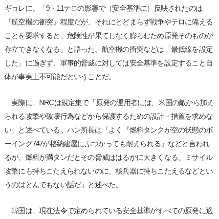
ギョレに、「9・11テロの影響で（安全基準に）反映されたのは
『航空機の衝突』程度だが、それにとどまらず戦争やテロに備える
ことを要求すると、危険性が果てしなく膨らむため原発そのものが
存立できなくなる」と語った。航空機の衝突などは「最低線を設定
した」に過ぎず、軍事的脅威に対しては安全基準を設定すること自
体が事実上不可能だということだ。
実際に、NRCは規定集で「原発の運用者には、米国の敵から加え
られる攻撃や破壊行為などから保護するための設計・措置を求めな
い」と述べている。ハン所長は「よく『燃料タンクが空の状態のボ
ーイング747が格納建屋にぶつかっても耐えられる』などと言われ
るが、燃料が満タンだとその脅威ははるかに大きくなる。ミサイル
攻撃にも持ちこたえられないのに、核兵器に持ちこたえるなどとい
うのはとんでもない話だ」と述べた。
韓国は、現在法令で定められている安全基準がすべての原発に適