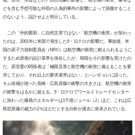
どを含む予想可能な外部の人為的事件の影響によって損傷すること
のないよう」設計せよと明示している。
この「外的要因」に自然災害ではない「航空機の衝突」が加わっ
たのは、2001年に米国で発生した9・11テロの影響だ。事故後、米
国の原子力規制委員会（NRC）は航空機の衝突に耐えられるように
するため原発の設計基準を強化したが、韓国もその影響を受けたの
だ。原安委の関係者は「極限災害と航空機の衝突に備えることを要
求しており、それ以上の要求基準はない」とハンギョレに語った。
キム候補が述べた長崎・広島原爆の衝撃の大きさは、航空機の衝突
の衝撃をはるかに超える。9・11テロでワールドトレードセンター
に加わった爆発のエネルギーは1千億ジュール（J）ほど。これは広
島型原爆の威力の2％ほどだとする分析が過去に発表されている。