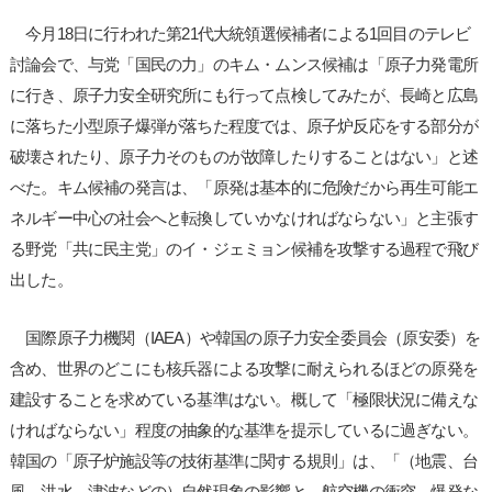
今月18日に行われた第21代大統領選候補者による1回目のテレビ
討論会で、与党「国民の力」のキム・ムンス候補は「原子力発電所
に行き、原子力安全研究所にも行って点検してみたが、長崎と広島
に落ちた小型原子爆弾が落ちた程度では、原子炉反応をする部分が
破壊されたり、原子力そのものが故障したりすることはない」と述
べた。キム候補の発言は、「原発は基本的に危険だから再生可能エ
ネルギー中心の社会へと転換していかなければならない」と主張す
る野党「共に民主党」のイ・ジェミョン候補を攻撃する過程で飛び
出した。
国際原子力機関（IAEA）や韓国の原子力安全委員会（原安委）を
含め、世界のどこにも核兵器による攻撃に耐えられるほどの原発を
建設することを求めている基準はない。概して「極限状況に備えな
ければならない」程度の抽象的な基準を提示しているに過ぎない。
韓国の「原子炉施設等の技術基準に関する規則」は、「（地震、台
風、洪水、津波などの）自然現象の影響と、航空機の衝突、爆発な