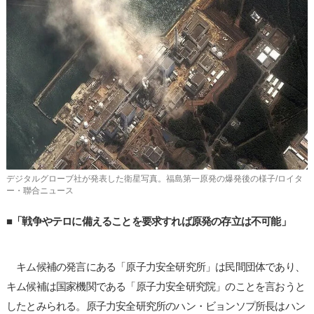
デジタルグローブ社が発表した衛星写真。福島第一原発の爆発後の様子/ロイタ
ー・聯合ニュース
■「戦争やテロに備えることを要求すれば原発の存立は不可能」
キム候補の発言にある「原子力安全研究所」は民間団体であり、
キム候補は国家機関である「原子力安全研究院」のことを言おうと
したとみられる。原子力安全研究所のハン・ビョンソプ所長はハン