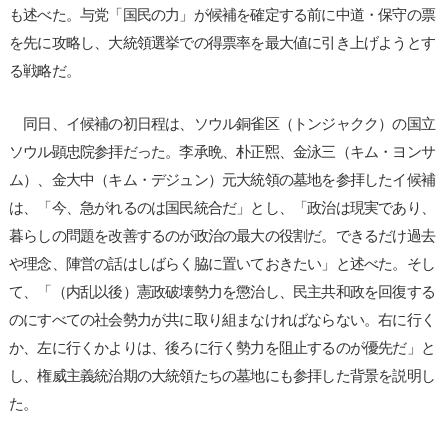
も述べた。与党「国民の力」が候補を確定する前に中道・保守の票
を先に攻略し、大統領選挙での得票率を最大値に引き上げようとす
る戦略だ。
同日、イ候補の初日程は、ソウル銅雀区（トンジャクク）の国立
ソウル顕忠院参拝だった。李承晩、朴正煕、金泳三（キム・ヨンサ
ム）、金大中（キム・デジュン）元大統領の墓地を参拝したイ候補
は、「今、急がれるのは国民統合だ」とし、「政治は現実であり、
暮らしの問題を改善するのが政治の最大の役割だ。できるだけ過去
や理念、陣営の話はしばらく脇に置いておきたい」と述べた。そし
て、「（内乱以後）憲政破壊勢力を懲治し、民主共和政を回復する
のにすべての社会勢力が共に取り組まなければならない。右に行く
か、左に行くかよりは、後ろに行く勢力を阻止するのが優先だ」と
し、権威主義統治期の大統領たちの墓地にも参拝した背景を説明し
た。