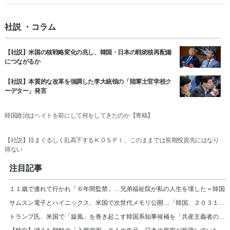
社説 ・コラム
【社説】米国の核戦略変化の兆し、韓国・日本の戦術核再配備
につながるか
【社説】本質的な改革を強調した李大統領の「陸軍士官学校ク
ーデター」発言
韓国政治はヘイトを前にして何をしてきたのか【寄稿】
【社説】目まぐるしく乱高下するＫＯＳＰＩ、このままでは長期投資先にはなり
得ない
注目記事
１１歳で連れて行かれ「６年間監禁」…兄弟福祉院が私の人生を壊した＝韓国
サムスン電子とハイニックス、米国で次世代メモリ公開…「韓国、２０３１年まで首位」
トランプ氏、米国で「旋風」を巻き起こす韓国系知事候補を「共産主義者の狂人」と非難