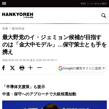
RSS
ハンギョレ紹介
検
他
索
の
国
全体
>
政治•社会
の
最大野党のイ・ジェミョン候補が目指す
サ
のは「金大中モデル」…保守策士とも手を
イ
携え
ト
の
登録:2025-04-29 06:40 修正:2025-04-29 08:17
リ
Googleの優先サイトに追加
ン
ク
다
「半導体支援策」も提示
른
中道・保守へのアプローチで大統領選始動
나
라