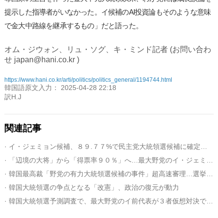
提示した指導者がいなかった。イ候補のAI投資論もそのような意味
で金大中路線を継承するもの」だと語った。
オム・ジウォン、リュ・ソグ、キ・ミンド記者 (お問い合わ
せ japan@hani.co.kr )
https://www.hani.co.kr/arti/politics/politics_general/1194744.html
韓国語原文入力： 2025-04-28 22:18
訳H.J
関連記事
· イ・ジェミョン候補、８９.７７%で民主党大統領選候補に確定…「新時代の幕開けへ」
· 「辺境の大将」から「得票率９０％」へ…最大野党のイ・ジェミョン候補の歩み
· 韓国最高裁「野党の有力大統領選候補の事件」超高速審理…選挙終盤で台風の目となるか
· 韓国大統領選の争点となる「改憲」、政治の復元が動力
· 韓国大統領選予測調査で、最大野党のイ前代表が３者仮想対決で支持率５０％に迫る