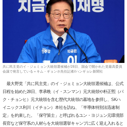
사
이
트
링
크
共に民主党のイ・ジェミョン大統領選候補が28日、国会で開かれた党最高委員
会議で発言している＝キム・ギョンホ先任記者//ハンギョレ新聞社
最大野党「共に民主党」のイ・ジェミョン大統領選候補は、公式
日程を始めた28日、李承晩（イ・スンマン）元大統領や朴正煕（パ
ク・チョンヒ）元大統領を含む歴代大統領の墓地を参拝し、SKハ
イニックス利川（イチョン）本社を訪ね、「半導体特別法迅速制
定」を約束した。「保守策士」と呼ばれるユン・ヨジュン元環境部
長官など保守系の人材らを大統領選挙キャンプに広く迎え入れると