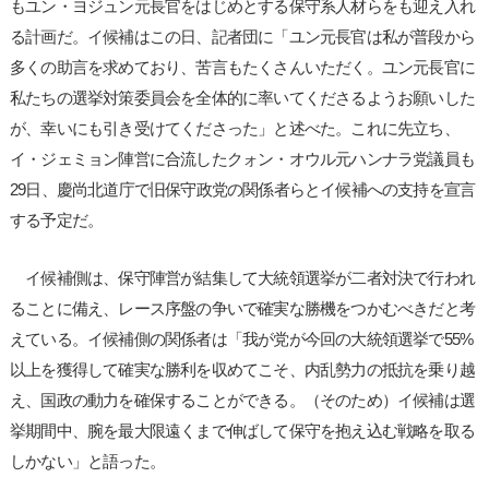
もユン・ヨジュン元長官をはじめとする保守系人材らをも迎え入れ
る計画だ。イ候補はこの日、記者団に「ユン元長官は私が普段から
多くの助言を求めており、苦言もたくさんいただく。ユン元長官に
私たちの選挙対策委員会を全体的に率いてくださるようお願いした
が、幸いにも引き受けてくださった」と述べた。これに先立ち、
イ・ジェミョン陣営に合流したクォン・オウル元ハンナラ党議員も
29日、慶尚北道庁で旧保守政党の関係者らとイ候補への支持を宣言
する予定だ。
イ候補側は、保守陣営が結集して大統領選挙が二者対決で行われ
ることに備え、レース序盤の争いで確実な勝機をつかむべきだと考
えている。イ候補側の関係者は「我が党が今回の大統領選挙で55%
以上を獲得して確実な勝利を収めてこそ、内乱勢力の抵抗を乗り越
え、国政の動力を確保することができる。（そのため）イ候補は選
挙期間中、腕を最大限遠くまで伸ばして保守を抱え込む戦略を取る
しかない」と語った。