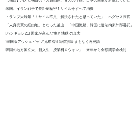
【独自】消えた朝鮮の「入賞画家」８人の作品、日本の皇室が所蔵していた
米国、イラン戦争で長距離精密ミサイルをすべて消費
トランプ大統領「ミサイル不足、解決されたと思っていた」…ヘグセス長官を厳しく叱責
「人身売買の経由地」となった釜山…「中国漁船、韓国に違法拘束外部委託」
[ハンギョレ21] 国家が産んだ‘生き地獄’の真実
‘韓国版アウシュビッツ’兄弟福祉院特別法 まもなく再発議
韓国の地方国立大、新入生「授業料０ウォン」…来年から全額奨学金検討
© Hankyoreh Media Group All Rights Reserved.
발행인:박찬수 | 편집인:권태호 |
|
個人情報
利用規約
〒121-750 大韓民国ソウル特別市麻浦区ヒョチャンモクキル６ ハンギョレ新
聞社