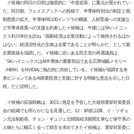
イ候補の同日の日程は徹底的に「中道拡張」に重点が置かれてい
た。同日朝、フェイスブックへの投稿で、半導体特別法の制定と税
制恩恵の拡大、半導体RE100インフラの構築、人材育成への支援な
ど半導体産業への支援を約束したイ候補は、午後にはSKハイニッ
クス利川本社を訪ね「国家経済は企業活動によって維持されるほか
はない。経済活性化の主体は企業であることが明らかだ」として親
企業路線を強調した。イ候補に近いある民主党の再選議員は、
「SKハイニックスはAI半導体の重要部品である広帯域幅メモリー
（HBM）をNVIDIAに独占的に供給している。イ候補が強調する未
来ビジョンであるAI産業投資と支援に対する明確な意志を示した日
程」だと説明した。
イ候補の拡張戦略は、30日に発足を予告した大統領選挙対策委員
会の組織でも明らかになる見通しだ。12・3内乱以降、イ・ソギョ
ン元法制処長、チョン・ギュジェ元韓国経済新聞主筆など保守系の
人物たちに幅広く会って助言を求めてきたイ候補は、選挙対策委に