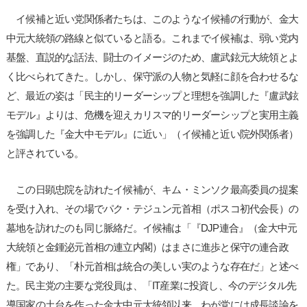
イ候補と近い党関係者たちは、このようなイ候補の行動が、金大
中元大統領の路線と似ていると語る。これまでイ候補は、弱い党内
基盤、直説的な話法、闘士のイメージのため、盧武鉉元大統領とよ
く比べられてきた。しかし、保守派の人物と気軽に顔を合わせるな
ど、最近の姿は「民主的リーダーシップと理想を強調した『盧武鉉
モデル』よりは、危機を迎えカリスマ的リーダーシップと実用主義
を強調した『金大中モデル』に近い」（イ候補と近い院外関係者）
と評されている。
この日顕忠院を訪れたイ候補が、キム・ミンソク最高委員の提案
を受け入れ、その場でパク・テジュン元首相（ポスコ初代会長）の
墓地を訪れたのも同じ脈絡だ。イ候補は「『DJP連合』（金大中元
大統領と金鍾泌元首相の連立内閣）はまさに進歩と保守の連合政
権」であり、「朴元首相は統合の美しい実のような存在だ」と述べ
た。民主党の主要な党役員は、「IT産業に投資し、今のデジタル先
導国家の土台を作った金大中元大統領以来、わが党には成長談論を