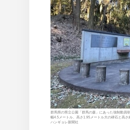
사
이
트
링
크
群馬県の県立公園「群馬の森」にあった強制動員朝
幅4.5メートル、高さ1.95メートル大の碑石と高
ハンギョレ新聞社