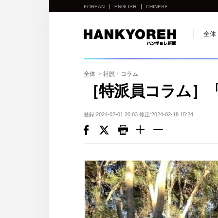
KOREAN
ENGLISH
CHINESE
他
全体
の
国
の
全体
>
社説・コラム
サ
［特派員コラム］
イ
ト
登録:2024-02-01 20:03 修正:2024-02-18 15:24
の
リ
ン
ク
다
른
나
라