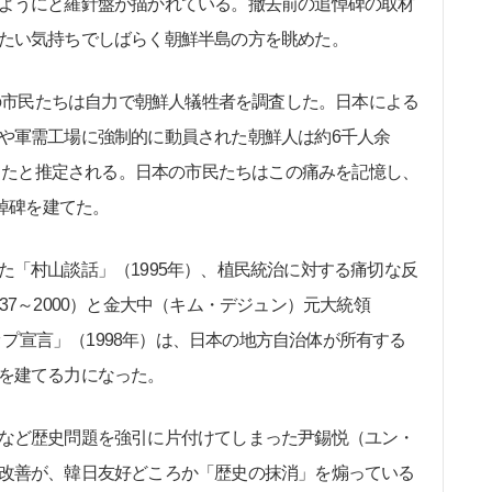
ようにと羅針盤が描かれている。撤去前の追悼碑の取材
たい気持ちでしばらく朝鮮半島の方を眺めた。
馬の市民たちは自力で朝鮮人犠牲者を調査した。日本による
や軍需工場に強制的に動員された朝鮮人は約6千人余
失ったと推定される。日本の市民たちはこの痛みを記憶し、
追悼碑を建てた。
「村山談話」（1995年）、植民統治に対する痛切な反
37～2000）と金大中（キム・デジュン）元大統領
シップ宣言」（1998年）は、日本の地方自治体が所有する
を建てる力になった。
など歴史問題を強引に片付けてしまった尹錫悦（ユン・
改善が、韓日友好どころか「歴史の抹消」を煽っている