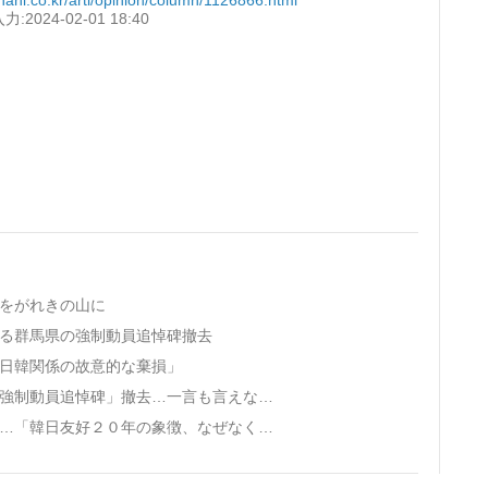
2024-02-01 18:40
」をがれきの山に
じる群馬県の強制動員追悼碑撤去
、日韓関係の故意的な棄損」
· ［現場から］群馬県、フェンスで隠して「強制動員追悼碑」撤去…一言も言えない尹政権
· ［ルポ］撤去危機の群馬「朝鮮人追悼碑」…「韓日友好２０年の象徴、なぜなくすのか」