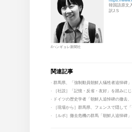
韓国語原文入力:
訳J.S
//ハンギョレ新聞社
関連記事
· 群馬県、「強制動員朝鮮人犠牲者追悼碑
· ［社説］「記憶・反省・友好」を踏みに
· ドイツの歴史学者「朝鮮人追悼碑の撤去