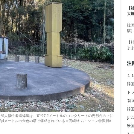
る
【
大
ー
韓
稿
【
ま
注
鮮人犠牲者追悼碑は、直径7.2メートルのコンクリートの円形台の上に
[ハ
さ約4メートルの金色の塔で構成されている＝高崎/キム・ソヨン特派員//