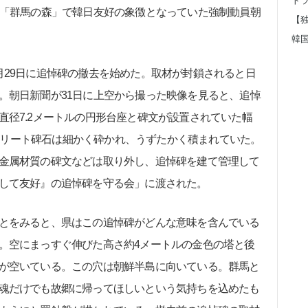
「群馬の森」で韓日友好の象徴となっていた強制動員朝
29日に追悼碑の撤去を始めた。取材が封鎖されると日
。朝日新聞が31日に上空から撮った映像を見ると、追悼
直径7.2メートルの円形台座と碑文が設置されていた幅
コンクリート碑石は細かく砕かれ、うずたかく積まれていた。
金属材質の碑文などは取り外し、追悼碑を建て管理して
して友好』の追悼碑を守る会」に渡された。
とをみると、県はこの追悼碑がどんな意味を含んでいる
。空にまっすぐ伸びた高さ約4メートルの金色の塔と後
が空いている。この穴は朝鮮半島に向いている。群馬と
魂だけでも故郷に帰ってほしいという気持ちを込めたも