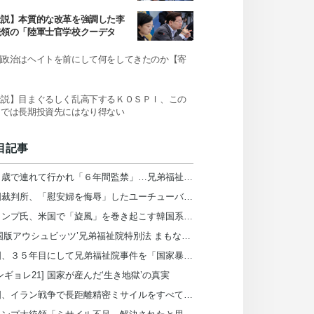
か
社説】本質的な改革を強調した李
統領の「陸軍士官学校クーデタ
」発言
国政治はヘイトを前にして何をしてきたのか【寄
】
社説】目まぐるしく乱高下するＫＯＳＰＩ、この
までは長期投資先にはなり得ない
目記事
１１歳で連れて行かれ「６年間監禁」…兄弟福祉院が私の人生を壊した＝韓国
韓国裁判所、「慰安婦を侮辱」したユーチューバーによる「正義連の名誉毀損」認める
トランプ氏、米国で「旋風」を巻き起こす韓国系知事候補を「共産主義者の狂人」と非難
‘韓国版アウシュビッツ’兄弟福祉院特別法 まもなく再発議
韓国、３５年目にして兄弟福祉院事件を「国家暴力」と初認定…死者は６５７人
ンギョレ21] 国家が産んだ‘生き地獄’の真実
米国、イラン戦争で長距離精密ミサイルをすべて消費