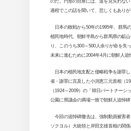
のだ。円形の台座には、道を見失わない
過程でこの話を聞いて、悲しくもありが
日本の敗戦から50年の1995年、群
植民地時代、朝鮮半島から群馬県の鉱山
り、このうち300～500人余りが命を
未来に進むために2004年4月に朝鮮人
日本の植民地支配と侵略戦争を謝罪した
省・謝罪に言及した小渕恵三元首相（19
（1924～2009）の「韓日パートナー
公園に県議会の満場一致で朝鮮人追悼碑
今回の追悼碑撤去は、強制動員被害者
ソクヨル）大統領と岸田文雄首相の関係