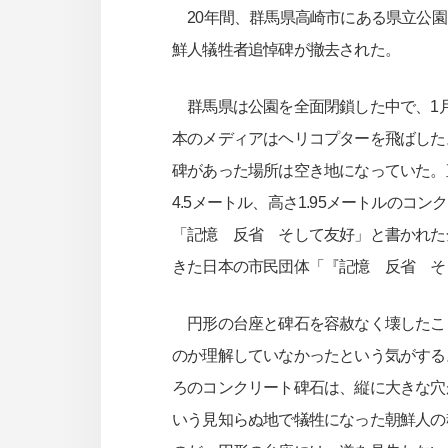
20年間、群馬県高崎市にある県立公園
鮮人犠牲者追悼碑が撤去された。
群馬県は公園を全面閉鎖した中で、1月
本のメディアはヘリコプターを飛ばした
碑があった場所は空き地になっていた。
4.5メートル、高さ1.95メートルの
「記憶 反省 そして友好」と書かれた
きた日本の市民団体「『記憶 反省 そ
円形の台座と碑石を容赦なく壊したこ
のか理解していなかったという気がする
ろのコンクリート碑石は、縦に大きな穴
いう見知らぬ地で犠牲になった朝鮮人の