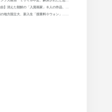
トランプ大統領「ミサイル不足、解決されたと思っていた」…ヘグセス長官を厳しく叱責
【独自】消えた朝鮮の「入賞画家」８人の作品、日本の皇室が所蔵していた
韓国の地方国立大、新入生「授業料０ウォン」…来年から全額奨学金検討