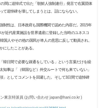
12年の間に追悼式で出た「朝鮮人強制連行」発言で右翼団体
って追悼碑を壊してしまうとは、話にならない。
制性は、日本政府も国際機関で認めた内容だ。2015年
本が近代産業施設を世界遺産に登録した当時のユネスコ
くの韓国人やその他の国民が本人の意思に反して動員され、
かにしたことがある。
「韓日間で必要な疎通をしている」という言葉だけを繰
太知事は「（韓国など）外交ルートで何も来ていない」
項」としてコメントを回避した。そして3日間で追悼碑
京特派員 (お問い合わせ japan@hani.co.kr )
hani.co.kr/arti/opinion/column/1126866.html