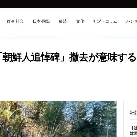
政治·社会
日本·国際
経済
文化
社説・コラム
ハンギ
「朝鮮人追悼碑」撤去が意味す
社
【
韓