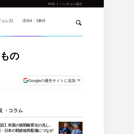
RSS
ハンギョレ紹介
検
ョレ21
済州4・3事件
索
るもの
Googleの優先サイトに追加
説 ・コラム
社説】米国の核戦略変化の兆し、
国・日本の戦術核再配備につなが