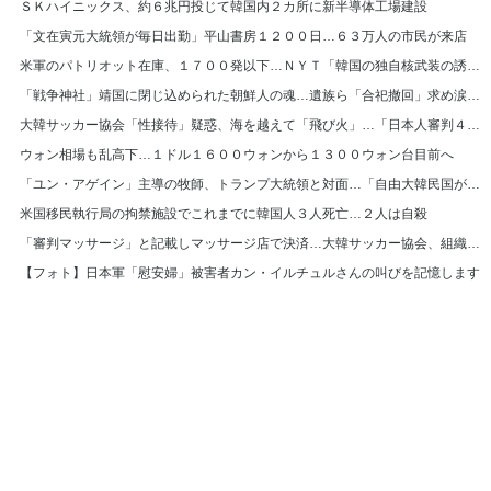
ＳＫハイニックス、約６兆円投じて韓国内２カ所に新半導体工場建設
「文在寅元大統領が毎日出勤」平山書房１２００日…６３万人の市民が来店
米軍のパトリオット在庫、１７００発以下…ＮＹＴ「韓国の独自核武装の誘因に」
「戦争神社」靖国に閉じ込められた朝鮮人の魂…遺族ら「合祀撤回」求め涙の訴え
大韓サッカー協会「性接待」疑惑、海を越えて「飛び火」…「日本人審判４人を調査中」
ウォン相場も乱高下…１ドル１６００ウォンから１３００ウォン台目前へ
「ユン・アゲイン」主導の牧師、トランプ大統領と対面…「自由大韓民国が困難に直面」
米国移民執行局の拘禁施設でこれまでに韓国人３人死亡…２人は自殺
「審判マッサージ」と記載しマッサージ店で決済…大韓サッカー協会、組織的に審判接待
【フォト】日本軍「慰安婦」被害者カン・イルチュルさんの叫びを記憶します