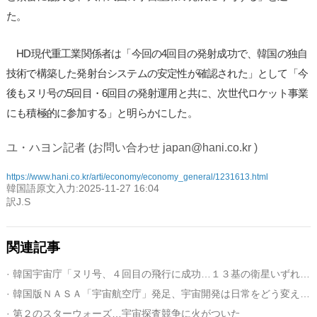
た。
HD現代重工業関係者は「今回の4回目の発射成功で、韓国の独自
技術で構築した発射台システムの安定性が確認された」として「今
後もヌリ号の5回目・6回目の発射運用と共に、次世代ロケット事業
にも積極的に参加する」と明らかにした。
ユ・ハヨン記者 (お問い合わせ japan@hani.co.kr )
https://www.hani.co.kr/arti/economy/economy_general/1231613.html
韓国語原文入力:2025-11-27 16:04
訳J.S
関連記事
· 韓国宇宙庁「ヌリ号、４回目の飛行に成功…１３基の衛星いずれも軌道に安着」
· 韓国版ＮＡＳＡ「宇宙航空庁」発足、宇宙開発は日常をどう変えるのか
· 第２のスターウォーズ…宇宙探査競争に火がついた