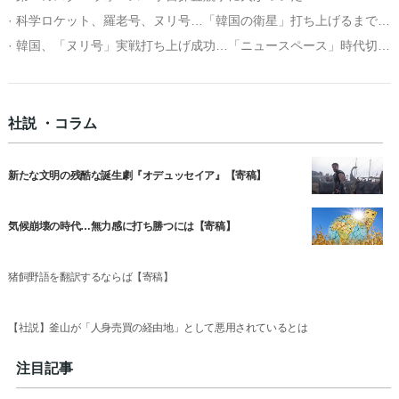
· 科学ロケット、羅老号、ヌリ号…「韓国の衛星」打ち上げるまでの３０年
· 韓国、「ヌリ号」実戦打ち上げ成功…「ニュースペース」時代切り開く
社説 ・コラム
新たな文明の残酷な誕生劇『オデュッセイア』【寄稿】
気候崩壊の時代…無力感に打ち勝つには【寄稿】
猪飼野語を翻訳するならば【寄稿】
【社説】釜山が「人身売買の経由地」として悪用されているとは
注目記事