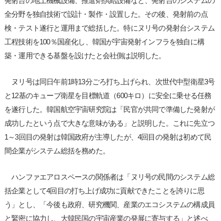
発射台の地上機械設備、推進剤供給設備など、発射台のシステムの
全分野を独自技術で設計・製作・設置した。その後、発射前の点
検・テスト遂行と運用まで総括した。特にヌリ号の発射台システム
工程技術を100％国産化し、韓国が宇宙発射インフラを独自に構
築・運用できる基盤を設けたと会社側は説明した。
ヌリ号は同日午前1時13分ごろ打ち上げられ、次世代中型衛星3号
と12基のキューブ衛星を目標軌道（600キロ）に安全に乗せる任務
を遂行した。韓国航空宇宙研究院は「民官が共同で準備した発射が
成功したという点で大きな意味がある」と説明した。これに先立つ
1～3回目の発射は韓国政府が主導したが、4回目の発射は初めて民
間企業がシステム総括を務めた。
ハンファエアロスペースの関係者は「ヌリ号の民間のシステム総
括企業として4回目の打ち上げ成功に貢献できたことを誇りに思
う」とし、「今後も政府、研究機関、産業のエコシステムの構成員
と緊密に協力し、大韓民国の宇宙産業の発展に寄与する」と述べ