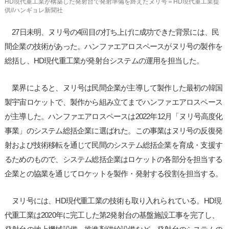
HD現代重工業が構築した発射台で発射準備を終えたヌリ号＝HD現代重工業提
供//ハンギョレ新聞社
27日未明、ヌリ号の4回目の打ち上げに成功できた背景には、民
間企業の技術があった。ハンファエアロスペースがヌリ号の製作を
総括し、HD現代重工業が発射台システムの運用を担当した。
業界によると、ヌリ号は民間企業が主導して製作した最初の韓国
製宇宙ロケットで、製作から組み立てまでハンファエアロスペース
が主導した。ハンファエアロスペースは2022年12月「ヌリ号高度化
事業」のシステム総括企業に選ばれた。この事業はヌリ号の反復発
射および技術移転を通じて民間のシステム総括企業を育成・支援す
るためのもので、システム総括企業はロケットの各部分を担当する
企業との協業を通じてロケットを製作・発射する役割を担当する。
ヌリ号には、HD現代重工業の技術も取り入れられている。HD現
代重工業は2020年に完工した第2発射台の基盤施設工事を完了し、