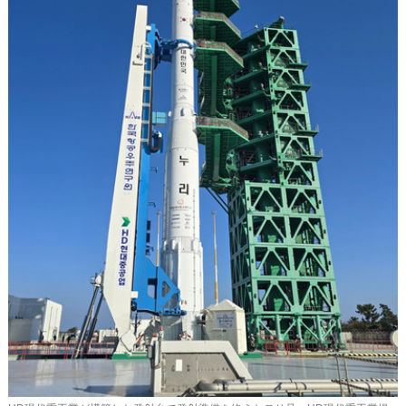
사
이
트
링
크