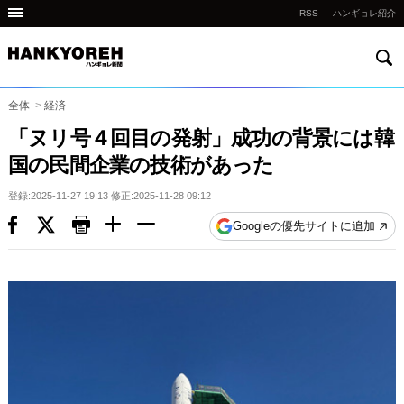
RSS
ハンギョレ紹介
検
他
索
の
国
全体
>
経済
の
「ヌリ号４回目の発射」成功の背景には韓
サ
国の民間企業の技術があった
イ
ト
登録:2025-11-27 19:13 修正:2025-11-28 09:12
の
Googleの優先サイトに追加
リ
ン
ク
다
른
나
라