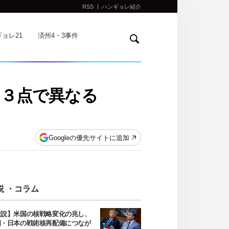
RSS
ハンギョレ紹介
検
ョレ21
済州4・3事件
索
て３点で異なる
Googleの優先サイトに追加
説 ・コラム
社説】米国の核戦略変化の兆し、
国・日本の戦術核再配備につなが