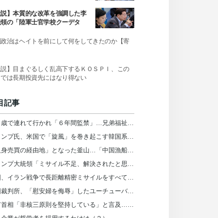
か
社説】本質的な改革を強調した李
統領の「陸軍士官学校クーデタ
」発言
国政治はヘイトを前にして何をしてきたのか【寄
】
社説】目まぐるしく乱高下するＫＯＳＰＩ、この
までは長期投資先にはなり得ない
目記事
１１歳で連れて行かれ「６年間監禁」…兄弟福祉院が私の人生を壊した＝韓国
トランプ氏、米国で「旋風」を巻き起こす韓国系知事候補を「共産主義者の狂人」と非難
「人身売買の経由地」となった釜山…「中国漁船、韓国に違法拘束外部委託」
トランプ大統領「ミサイル不足、解決されたと思っていた」…ヘグセス長官を厳しく叱責
米国、イラン戦争で長距離精密ミサイルをすべて消費
韓国裁判所、「慰安婦を侮辱」したユーチューバーによる「正義連の名誉毀損」認める
高市首相「非核三原則を堅持している」と言及…歴代首相と微妙に異なる表現