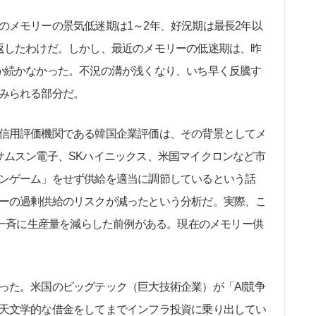
メモリーの景気低迷期は1～2年、好況期は最長2年以
返したわけだ。しかし、最近のメモリーの低迷期は、昨
か続かなかった。不況の溝が浅くなり、いち早く反騰す
みられる部分だ。
信用評価機関である韓国企業評価は、その背景としてメ
サムスン電子、SKハイニックス、米国マイクロンなど市
ンゲーム」をせず供給を適当に調節しているという話
ーの過剰供給のリスクが減ったという分析だ。実際、こ
も一斉に生産量を減らした前例がある。現在のメモリー供
た。米国のビッグテック（巨大技術企業）が「AI競争
天文学的な借金をしてまでインフラ投資に乗り出してい