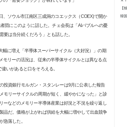
プの『需要ショック』が表れています」
Ａ
、ソウル市江南区三成洞のコエックス（COEX)で開か
記者団にこのように話した。チェ会長は「AIバブルへの憂
需要は当分続くだろう」とも話した。
大幅に増え「半導体スーパーサイクル（大好況）」の期
のメモリーの活況は、従来の半導体サイクルとは異なる点
で違いがあると口をそろえる。
の投資銀行モルガン・スタンレーは9月に公表した報告
メモリーサイクルの周期が短く、緩やかになった」と診
モリーなどのメモリー半導体産業は好況と不況を繰り返し
製品だ。価格が上がれば供給を大幅に増やして出血競争
が急落した。