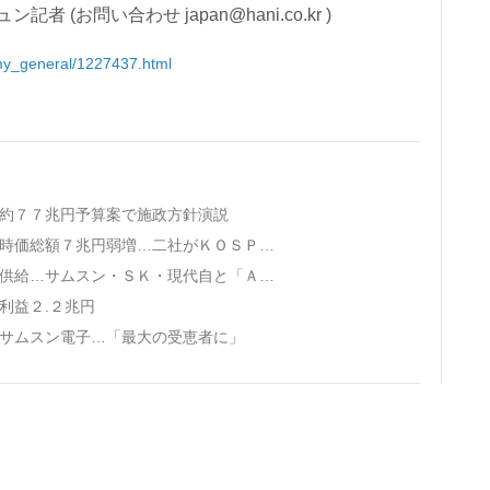
(お問い合わせ japan@hani.co.kr )
omy_general/1227437.html
…約７７兆円予算案で施政方針演説
· サムスン電子・ＳＫハイニックス、１日で時価総額７兆円弱増…二社がＫＯＳＰＩ牽引
· ＮＶＩＤＩＡ、韓国にＡＩチップ２６万枚供給…サムスン・ＳＫ・現代自と「ＡＩ同盟」
利益２.２兆円
たサムスン電子…「最大の受恵者に」