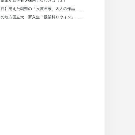
Ｉ企業が哲学者を採用するわけは（２）
【独自】消えた朝鮮の「入賞画家」８人の作品、日本の皇室が所蔵していた
韓国の地方国立大、新入生「授業料０ウォン」…来年から全額奨学金検討