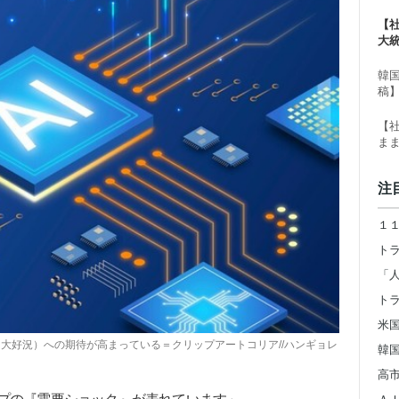
る
【
大
ー
韓
稿
【
ま
注
（大好況）への期待が高まっている＝クリップアートコリア//ハンギョレ