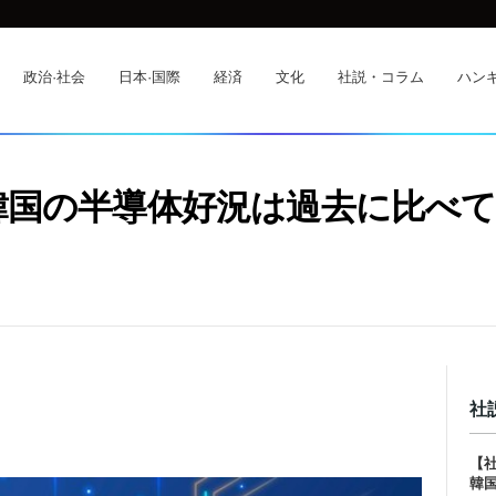
政治·社会
日本·国際
経済
文化
社説・コラム
ハンギ
韓国の半導体好況は過去に比べ
社
【
韓