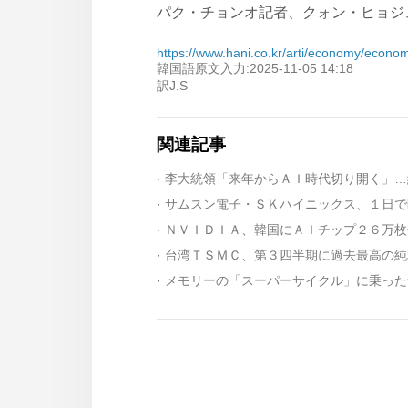
パク・チョンオ記者、クォン・ヒョジュン記者 
https://www.hani.co.kr/arti/economy/econ
韓国語原文入力:2025-11-05 14:18
訳J.S
関連記事
· 李大統領「来年からＡＩ時代切り開く」
· 台湾ＴＳＭＣ、第３四半期に過去最高の純
· メモリーの「スーパーサイクル」に乗っ