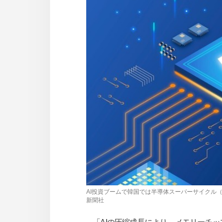
사
이
트
링
크
AI投資ブームで韓国では半導体スーパーサイクル
新聞社