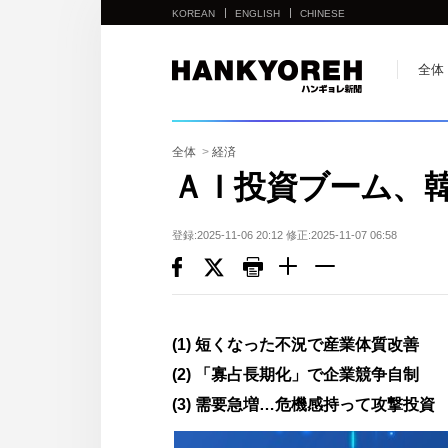
KOREAN
ENGLISH
CHINESE
他
全体
の
国
の
全体
>
経済
サ
ＡＩ投資ブーム、
イ
ト
登録:2025-11-06 20:12 修正:2025-11-07 06:58
の
リ
ン
ク
(1) 短くなった不況で産業体質改善
다
(2) 「寡占長期化」で企業競争自制
른
(3) 需要急増…危機感持って攻撃投資
나
라