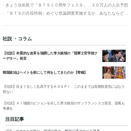
· きょう汝矣島で「ＢＴＳ１０周年フェスタ」…３０万人の人出予想
· 「ＢＴＳの兵役特例」めぐり世論調査実施するか…あなたならどう答える？
社説 ・コラム
【社説】本質的な改革を強調した李大統領の「陸軍士官学校ク
ーデター」発言
韓国政治はヘイトを前にして何をしてきたのか【寄稿】
【社説】目まぐるしく乱高下するＫＯＳＰＩ、このままでは長期投資先にはなり
得ない
【社説】ＡＩ強国のビジョンを示した李大統領のサンフランシスコ宣言、逆風も
考慮を
注目記事
ブラックホールが先か、銀河が先か…解決の手がかりを発見