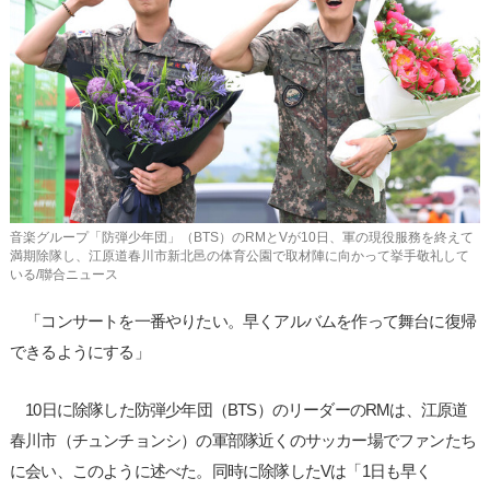
사
이
트
링
크
音楽グループ「防弾少年団」（BTS）のRMとVが10日、軍の現役服務を終えて
満期除隊し、江原道春川市新北邑の体育公園で取材陣に向かって挙手敬礼して
いる/聯合ニュース
「コンサートを一番やりたい。早くアルバムを作って舞台に復帰
できるようにする」
10日に除隊した防弾少年団（BTS）のリーダーのRMは、江原道
春川市（チュンチョンシ）の軍部隊近くのサッカー場でファンたち
に会い、このように述べた。同時に除隊したVは「1日も早く