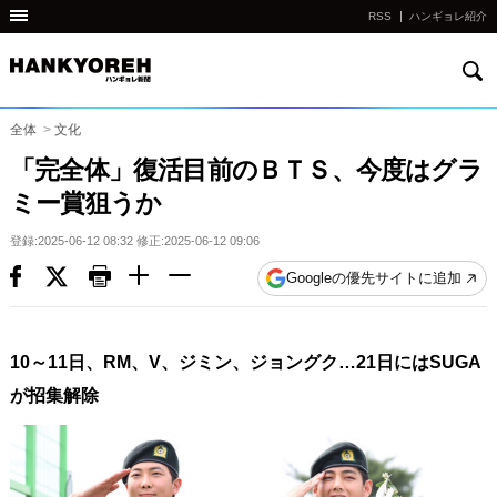
RSS
ハンギョレ紹介
検
他
索
の
国
全体
>
文化
の
「完全体」復活目前のＢＴＳ、今度はグラ
サ
ミー賞狙うか
イ
ト
登録:2025-06-12 08:32 修正:2025-06-12 09:06
の
Googleの優先サイトに追加
リ
ン
ク
10～11日、RM、V、ジミン、ジョングク…21日にはSUGA
다
が招集解除
른
나
라