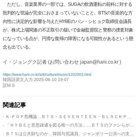
ただし、音楽業界の一部では、SUGAの飲酒運転の前科に対する
批判的な世論が完全におさまっていないことと、BTSの音楽的な方
向性に決定的な影響を与えたHYBEのパン・シヒョク取締役会議長
が、株式上場関連の不正取引の疑いで金融監督院と警察の捜査対象
になっている点が、円滑な復帰の障害になる可能性があるという懸
念も出ている。
イ・ジョングク記者 (お問い合わせ japan@hani.co.kr )
https://www.hani.co.kr/arti/culture/music/1202003.html
韓国語原文入力:2025-06-10 19:07
訳M.S
関連記事
· Ｋ-ＰＯＰ危機論…ＢＴＳ・ＳＥＶＥＮＴＥＥＮ・ＢＬＡＣＫＰＩＮＫの復帰は答か？
· 「ＨＹＢＥと意思疎通を図る唯一の方法」…ＢＴＳのファンらが少数株主運動へ
· ＢＴＳは公共財なのか…韓国与党議員、ジャンボリー公演への支援を国防部に要請