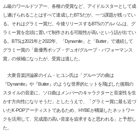
ム級のワールドツアー、各種の受賞など、アイドルスターとして成
し遂げられることはすべて達成したBTSだが、一つ課題が残ってい
る。それはグラミー賞だ。今後リリースするBTSのアルバムは、グ
ラミー賞を念頭に置いて制作される可能性が高いという話が出てい
る。BTSは2021年と2022年、「Dynamite」と「Butter」で連続して
グラミー賞の「最優秀ポップ・デュオ/グループ・パフォーマンス
賞」の候補になったが、受賞は逃した。
大衆音楽評論家のイム・ヒユン氏は「グループの曲は
『Dynamite』や『Butter』のような世界的ヒットを飛ばした後期の
スタイルの音楽に、ソロ曲はメンバーのキャラクターと音楽性を生
かす方向性になりそうだ」としたうえで、「グラミー賞に最も近づ
いたK-POPアーティストであるため、HYBEが構築したネットワー
クを活用して、完成度の高い音楽を追求すると思われる」と予想し
た。