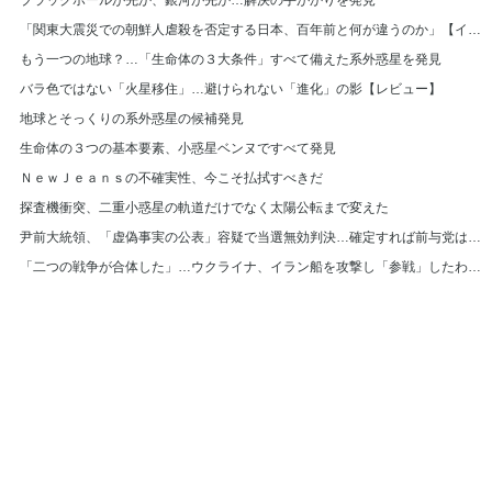
「関東大震災での朝鮮人虐殺を否定する日本、百年前と何が違うのか」【インタビュー】
もう一つの地球？…「生命体の３大条件」すべて備えた系外惑星を発見
バラ色ではない「火星移住」…避けられない「進化」の影【レビュー】
地球とそっくりの系外惑星の候補発見
生命体の３つの基本要素、小惑星ベンヌですべて発見
ＮｅｗＪｅａｎｓの不確実性、今こそ払拭すべきだ
探査機衝突、二重小惑星の軌道だけでなく太陽公転まで変えた
尹前大統領、「虚偽事実の公表」容疑で当選無効判決…確定すれば前与党は選挙費返還
「二つの戦争が合体した」…ウクライナ、イラン船を攻撃し「参戦」したわけは