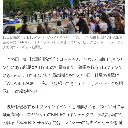
10日に除隊したBTSメンバーのRMとVを祝うため、ソウル市龍山区のHYBE社
屋の前に「ARMY」（BTSファン）が集まっている=ビックヒット・ミュージッ
ク提供//ハンギョレ新聞社
この日、春川の軍部隊の近くはもちろん、ソウル市龍山（ヨンサ
ン）にある所属会社HYBEの社屋前まで、除隊を祝うBTSファンで
にぎわった。HYBEは7人全員の除隊を控えた9日、社屋の外壁に
「WE ARE BACK」（私たちは帰ってきた）というメッセージを掲
示し、復帰を祝った。
復帰を記念するオフラインイベントも開催される。13～14日に京
畿道高陽市（コヤンシ）のKINTEX（キンテックス）第2展示場で行
われる「2025 BTS FESTA」では、メンバーの音声メッセージを聞