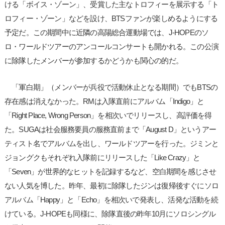
ける「ボイス・ゾーン」、受賞した主なトロフィーを展示する「ト
ロフィー・ゾーン」などを設け、BTSファンが楽しめるようにする
予定だ。この期間中に近隣の高陽総合運動場では、J-HOPEのソ
ロ・ワールドツアーのアンコールコンサートも開かれる。この公演
に除隊したメンバーが参加するかどうかも関心の的だ。
「軍白期」（メンバーが兵役で活動休止となる期間）でもBTSの
存在感は消えなかった。RMは入隊直前にアルバム「Indigo」と
「Right Place, Wrong Person」を相次いでリリースし、高評価を得
た。SUGAは社会服務要員の服務直前まで「August D」というアー
ティスト名でアルバムを出し、ワールドツアーを行った。ジミンと
ジョングクもそれぞれ入隊前にリリースした「Like Crazy」と
「Seven」が世界的なヒットを記録するなど、空白期間を感じさせ
ない人気を博した。昨年、最初に除隊したジンは復帰後すぐにソロ
アルバム「Happy」と「Echo」を相次いで発表し、活発な活動を続
けている。J-HOPEも同様に、除隊直後の昨年10月にソロシングル