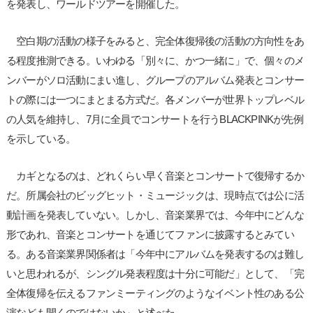
を発表し、ワールドツアーを開催した。
空白期の活動の様子をみると、完全体復帰後の活動の方向性をあ
る程度推測できる。いわゆる「別々に、かつ一緒に」で、個々のメ
ンバーがソロ活動にまい進し、グループのアルバム発表とコンサー
トの際には一つにまとまる方式だ。各メンバーが世界トップレベル
の人気を維持し、7月に全員でコンサートを行うBLACKPINKが先例
を示している。
カギとなるのは、どれくらい早く音楽とコンサートで復帰するか
だ。所属会社のビッグヒット・ミュージックは、現時点では公に活
動計画を発表していない。しかし、音楽業界では、今年中にどんな
形であれ、音楽とコンサートを通じてファンに披露するとみてい
る。ある音楽業界関係者は「今年中にアルバムを発表するのは難し
いと思われるが、シングル発表程度は十分に可能だ」として、「完
全体復帰を伝えるファンミーティングのようなイベント性のある公
演なども開くのではないか」と述べた。