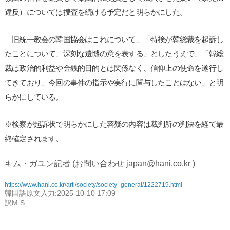
違反）については捜査を続ける予定だと明らかにした。
旧統一教会の韓国協会はこれについて、「特検が韓総裁を起訴し
たことについて、深刻な遺憾の意を表する」としたうえで、「韓総
裁は政治的利益や金銭的目的とは関係なく、信仰上の使命を遂行し
てきており、今回の事件の指示や実行に関与したことはない」と明
らかにしている。
※検察が起訴状で明らかにした容疑の内容は裁判所の判決を経て最
終確定されます。
キム・ガユン記者 (お問い合わせ japan@hani.co.kr )
https://www.hani.co.kr/arti/society/society_general/1222719.html
韓国語原文入力:2025-10-10 17:09
訳M.S