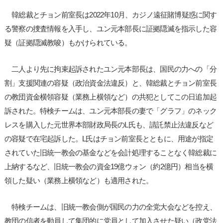
韓総裁とチョン前室長は2022年10月、カジノ遠征賭博疑惑に関す
る警察の捜査情報を入手し、ユン元本部長に証拠隠滅を指示した容
疑（証拠隠滅教唆）もかけられている。
二人より先に拘束起訴されたユン元本部長は、国民の力への「分
割」支援関連の容疑（政治資金法違反）と、韓総裁とチョン前室長
の教団資金横領容疑（業務上横領など）の共犯としてこの日追加起
訴された。特検チームは、ユン元本部長の妻で「グラフ」のネック
レスを購入した元世界本部財政局長のL氏も、請託禁止法違反など
の容疑で在宅起訴した。L氏はチョン前室長とともに、用途が指定
されていた旧統一教会の基金などを会計処理することなく韓総裁に
上納するなど、旧統一教会の資金19億ウォン（約2億円）相当を横
領した疑い（業務上横領など）も適用された。
特検チームは、旧統一教会側が国民の力の全党大会などを控え、
教団の信者を動員して集団的に党員として加入させた疑い（政党法