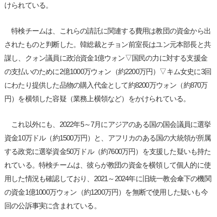
けられている。
特検チームは、これらの請託に関連する費用は教団の資金から出
されたものと判断した。韓総裁とチョン前室長はユン元本部長と共
謀し、クォン議員に政治資金1億ウォン▽国民の力に対する支援金
の支払いのために2億1000万ウォン（約2200万円）▽キム女史に3回
にわたり提供した品物の購入代金として約8200万ウォン（約870万
円）を横領した容疑（業務上横領など）をかけられている。
これ以外にも、2022年5～7月にアジアのある国の国会議員に選挙
資金10万ドル（約1500万円）と、アフリカのある国の大統領が所属
する政党に選挙資金50万ドル（約7600万円）を支援した疑いも持た
れている。特検チームは、彼らが教団の資金を横領して個人的に使
用した情況も確認しており、2021～2024年に旧統一教会傘下の機関
の資金1億1000万ウォン（約1200万円）を無断で使用した疑いも今
回の公訴事実に含まれている。