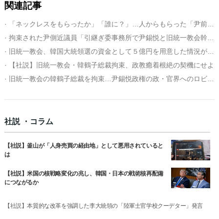
関連記事
· 「ネックレスをもらったか」「誰に？」…人からもらった「尹前大統領夫人の貴金属」
· 拘束された尹側近議員「引継ぎ委事務所で尹錫悦と旧統一教会幹部の面会を斡旋」
· 旧統一教会、韓国大統領選の資金として５億円を用意した情況が明らかに
· 【社説】旧統一教会・韓鶴子総裁拘束、政教癒着根絶の契機にせよ
· 旧統一教会の韓鶴子総裁を拘束…尹錫悦政権の政・官界へのロビー活動疑惑捜査に弾み
社説 ・コラム
【社説】釜山が「人身売買の経由地」として悪用されていると
は
【社説】米国の核戦略変化の兆し、韓国・日本の戦術核再配備
につながるか
【社説】本質的な改革を強調した李大統領の「陸軍士官学校クーデター」発言