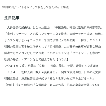
韓国政治はヘイトを前にして何をしてきたのか【寄稿】
注目記事
「人身売買の経由地」となった釜山…「中国漁船、韓国に違法拘束外部委託」
「審判マッサージ」と記載しマッサージ店で決済…大韓サッカー協会、組織的に審判接待
サムスン電子とハイニックス、米国で次世代メモリ公開…「韓国、２０３１年まで首位」
韓国の陸軍士官学校は依然として「特権階級」…士官学校改革が必要な理由
猛暑でもエアコンなしで２８度…このマンションは「ブラインド」を窓の外に設置＝韓国
欧州の熱波、エアコンなしで耐えてみた【コラム】
ソウル４０.２度、酷暑の「立秋」…河南、龍仁、光陽、密陽も４０度超え＝韓国
「９月４日、朝鮮人四十数人全員殺さる」…関東大震災虐殺、日本の公文書また見つかる
韓国京畿道、原爆被害者追悼式で「核なき世界のため声を上げるべき」
【独自】消えた朝鮮の「入賞画家」８人の作品、日本の皇室が所蔵していた