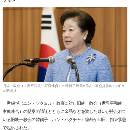
사
이
트
링
크
旧統一教会（世界平和統一家庭連合）の韓鶴子総裁=旧統一教会提供//ハンギョ
レ新聞社
尹錫悦（ユン・ソクヨル）政権に対し旧統一教会（世界平和統一
家庭連合）の懸案の請託とともに金品などを渡した疑いが持たれて
いる旧統一教会の韓鶴子（ハン・ハクチャ）総裁が10日、拘束状態
で起訴された。