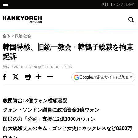
RSS
ハンギョレ紹介
検
他
索
の
国
全体
>
政治•社会
の
韓国特検、旧統一教会・韓鶴子総裁を拘束
サ
起訴
イ
ト
登録:2025-10-11 08:20 修正:2025-10-11 09:46
の
Googleの優先サイトに追加
リ
ン
ク
教団資金13億ウォン横領容疑
다
クォン・ソンドン議員に政治資金1億ウォン
른
国民の力「分割」支援に2億1000万ウォン
나
前大統領夫人のキム・ゴンヒ女史にネックレスなど8200万
라
ウォン