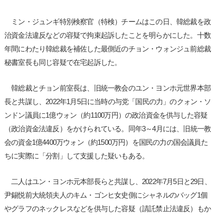
ミン・ジュンギ特別検察官（特検）チームはこの日、韓総裁を政
治資金法違反などの容疑で拘束起訴したことを明らかにした。十数
年間にわたり韓総裁を補佐した最側近のチョン・ウォンジュ前総裁
秘書室長も同じ容疑で在宅起訴した。
韓総裁とチョン前室長は、旧統一教会のユン・ヨンホ元世界本部
長と共謀し、2022年1月5日に当時の与党「国民の力」のクォン・ソ
ンドン議員に1億ウォン（約1100万円）の政治資金を供与した容疑
（政治資金法違反）をかけられている。同年3～4月には、旧統一教
会の資金1億4400万ウォン（約1500万円）を国民の力の国会議員た
ちに実際に「分割」して支援した疑いもある。
二人はユン・ヨンホ元本部長らと共謀し、2022年7月5日と29日、
尹錫悦前大統領夫人のキム・ゴンヒ女史側にシャネルのバッグ1個
やグラフのネックレスなどを供与した容疑（請託禁止法違反）もか