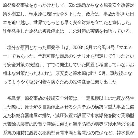
原発爆発事故をきっかけとして、50の課題からなる原発安全改善対
策を樹立し、韓水原に履行命令を下した。政府は、事故が起きた日
本を追い越し、世界でもっとも早く安全対策を立てたと宣伝した。
昨年発生した原発の複数停止は、この対策の実情を物語っている。
塩分が原因となった原発停止は、2003年9月の台風14号「マエミ
ー」でもあった。予想可能な最悪のシナリオを想定して作ったとい
う安全対策の実態は、すでに発生していた問題も考慮していないお
粗末な対策だったわけだ。原安委と韓水原は昨年9月、事故後にな
ってようやく塩分付着を防ぐための設備変更に乗り出した。
福島第一原発事故の後続安全対策は、一定規模以上の地震が発生
した際に、原子炉を自動停止させるシステムの構築▽重大事故に備
えた格納容器建屋の排気・減圧装置の設置▽水素爆発を防ぐ受動型
水素除去装置の設置▽津波に備えた海岸防壁の増築▽浸水時の冷却
系統の維持に必要な移動型発電車両と蓄電池の確保など、韓水原が