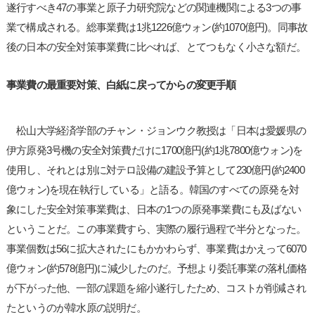
遂行すべき47の事業と原子力研究院などの関連機関による3つの事
業で構成される。総事業費は1兆1226億ウォン(約1070億円)。同事故
後の日本の安全対策事業費に比べれば、とてつもなく小さな額だ。
事業費の最重要対策、白紙に戻ってからの変更手順
松山大学経済学部のチャン・ジョンウク教授は「日本は愛媛県の
伊方原発3号機の安全対策費だけに1700億円(約1兆7800億ウォン)を
使用し、それとは別に対テロ設備の建設予算として230億円(約2400
億ウォン)を現在執行している」と語る。韓国のすべての原発を対
象にした安全対策事業費は、日本の1つの原発事業費にも及ばない
ということだ。この事業費すら、実際の履行過程で半分となった。
事業個数は56に拡大されたにもかかわらず、事業費はかえって6070
億ウォン(約578億円)に減少したのだ。予想より委託事業の落札価格
が下がった他、一部の課題を縮小遂行したため、コストが削減され
たというのが韓水原の説明だ。