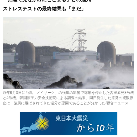
사
ストレステストの最終結果も「まだ」
이
트
링
크
昨年9月3日に台風「メイサーク」の強風の影響で稼動を停止した古里原発3号機
と4号機。韓国原子力安全技術院による調査の結果、同日発生した原発の複数停
止は、強風に飛ばされてきた塩分が原因であることが分かった/聯合ニュース