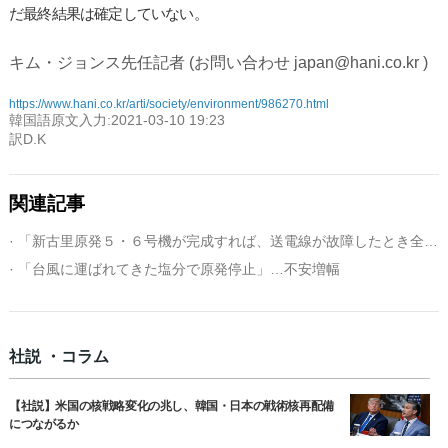
だ最終結果は確定していない。
キム・ジョンス先任記者 (お問い合わせ japan@hani.co.kr )
https://www.hani.co.kr/arti/society/environment/986270.html
韓国語原文入力:2021-03-10 19:23
訳D.K
関連記事
· 「新古里原発５・６号機が完成すれば、送電線が故障したとき全国的な停電発生の恐れ」
· 「台風に運ばれてきた塩分で原発停止」…不安増幅
社説 ・コラム
【社説】米国の核戦略変化の兆し、韓国・日本の戦術核再配備
につながるか