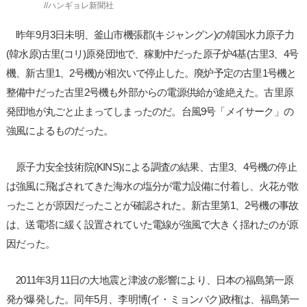
//ハンギョレ新聞社
昨年9月3日未明、釜山市機張郡(キジャングン)の韓国水力原子力
(韓水原)古里(コリ)原発団地で、稼動中だった原子炉4基(古里3、4号
機、新古里1、2号機)が相次いで停止した。廃炉予定の古里1号機と
整備中だった古里2号機も外部からの電源供給が途絶えた。古里原
発団地が丸ごと止まってしまったのだ。台風9号「メイサーク」の
強風によるものだった。
原子力安全技術院(KINS)による調査の結果、古里3、4号機の停止
は強風に飛ばされてきた海水の塩分が電力設備に付着し、火花が散
ったことが原因だったことが確認された。新古里第1、2号機の事故
は、送電塔に緩く設置されていた電線が強風で大きく揺れたのが原
因だった。
2011年3月11日の大地震と津波の影響により、日本の福島第一原
発が爆発した。同年5月、李明博(イ・ミョンバク)政権は、福島第一