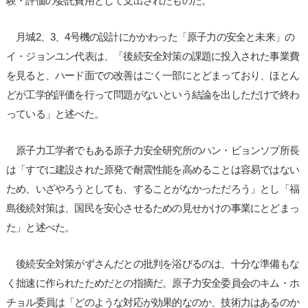
験・評価の委託費用として支出されたものだ。
月城2、3、4号機の設計にかかわった「原子力の安全と未来」の
イ・ジョンユン代表は、「後続安全対策の課題に投入された事業費
を見ると、ハード面での改善はごく一部にとどまっており、ほとん
どが工学的評価を行って問題がないという結論を出しただけで終わ
っている」と述べた。
原子力工学者でもある原子力安全研究所のハン・ビョンソプ所長
は「すでに建設された原発で耐震性能を高めることは容易ではない
ため、いざやろうとしても、することがなかっただろう」とし「福
島後続対策は、国民を安心させるための見せかけの事業にとどまっ
た」と述べた。
後続安全対策がずさんだとの批判を浴びるのは、十分な準備もな
く拙速に作られたためだとの指摘だ。原子力安全委員会のキム・ホ
チョル委員は「どのような対応が効果的なのか、技術力はあるのか