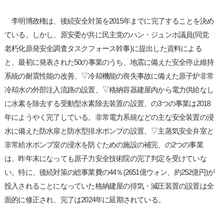
李明博政権は、後続安全対策を2015年までに完了することを決め
ている。しかし、原安委が共に民主党のハン・ジュンホ議員(同党
老朽化原発安全調査タスクフォース幹事)に提出した資料による
と、最初に発表された50の事業のうち、地震に備えた安全停止維持
系統の耐震性能の改善、▽冷却機能の喪失事故に備えた原子炉非常
冷却水の外部注入流路の設置、▽格納容器建屋内から電力供給なし
に水素を除去する受動型水素除去装置の設置、の3つの事業は2018
年にようやく完了している。非常電力系統などの主な安全装置の浸
水に備えた防水扉と防水型排水ポンプの設置、▽主蒸気安全弁室と
非常給水ポンプ室の浸水を防ぐための施設の補完、の2つの事業
は、昨年末になっても原子力安全技術院の完了判定を受けていな
い。特に、後続対策の総事業費の44％(2651億ウォン、約252億円)が
投入されることになっていた格納建屋の排気・減圧装置の設置は全
面的に修正され、完了は2024年に延期されている。