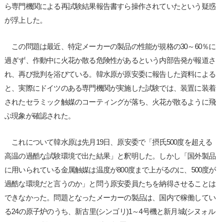
ら専門機関による再試験結果報告書すら操作されていたという疑惑
が浮上した。
この問題は最近、特定メーカーの製品の性能が規格の30～60％に
過ぎず、作動中に火花か散る危険性があるという内部告発が報道さ
れ、再び批判を浴びている。韓水原が原安委に報告した資料による
と、実際にドイツのある専門機関が実施した試験では、装置に装着
されたセラミック触媒のコーティングが落ち、火花が散るように飛
ぶ現象が確認された。
これについて韓水原は先月19日、原安委で「摂氏500度を超える
高温の過酷な試験環境で出た結果」と釈明した。しかし「国外製品
に用いられている金属触媒は温度が800度まで上がるのに、500度が
過酷な環境だと言うのか」と問う原安委員たちを納得させることは
できなかった。問題となったメーカーの製品は、国内で稼働してい
る24の原子炉のうち、新古里(シンゴリ)1～4号機と新月城(シヌォル