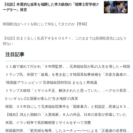
【社説】本質的な改革を強調した李大統領の「陸軍士官学校ク
ーデター」発言
韓国政治はヘイトを前にして何をしてきたのか【寄稿】
【社説】目まぐるしく乱高下するＫＯＳＰＩ、このままでは長期投資先にはなり
得ない
注目記事
１１歳で連れて行かれ「６年間監禁」…兄弟福祉院が私の人生を壊した＝韓国
トランプ氏、米国で「旋風」を巻き起こす韓国系知事候補を「共産主義者の狂人」と非難
‘韓国版アウシュビッツ’兄弟福祉院特別法 まもなく再発議
トランプ大統領「ミサイル不足、解決されたと思っていた」…ヘグセス長官を厳しく叱責
[ハンギョレ21] 国家が産んだ‘生き地獄’の真実
韓国、３５年目にして兄弟福祉院事件を「国家暴力」と初認定…死者は６５７人
【独自】消えた朝鮮の「入賞画家」８人の作品、日本の皇室が所蔵していた
米国、イラン戦争で長距離精密ミサイルをすべて消費
韓国裁判所、「慰安婦を侮辱」したユーチューバーによる「正義連の名誉毀損」認める