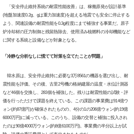
「安全停止維持系統の耐震性能改善」は、稼働原発が設計基準
(地盤加速度0.2g、gは重力加速度)を超える地震でも安全に停止する
よう、関連設備の耐震性能を0.3g程度にまで補強する事業だ。原子
炉冷却材の圧力制御と残留熱除去、使用済み核燃料の冷却機能など
に関する系統と設備などが対象となる。
「冷静な分析なしに慌てて対策を立てたことが問題」
韓水原は、安全停止維持に必要な3万8561の機器を選び出し、耐
震性能を評価。その後、古里2号機の格納建屋の温度・水位計測器
など46個を交換し、283個を補強した。残りは耐震性能の試験・評
価を行っただけで課題を終えている。この課題の事業費は914億ウ
ォン(約87億円)が確保されたものの、4分の1の206億ウォン(約19億
6000万円)に減っている。このうち、設備の交替と補強に投入され
たのは90億4000万ウォン(約8億6100万円)。事業費の半分以上が試