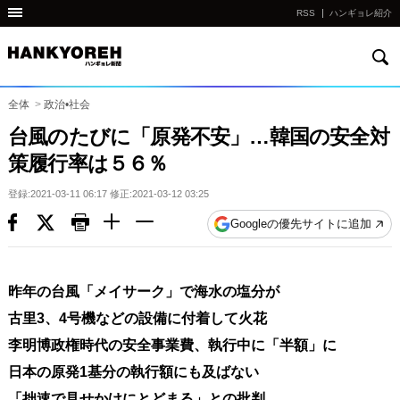
RSS
ハンギョレ紹介
検
他
索
の
国
全体
>
政治•社会
の
台風のたびに「原発不安」…韓国の安全対
サ
策履行率は５６％
イ
ト
登録:2021-03-11 06:17 修正:2021-03-12 03:25
の
Googleの優先サイトに追加
リ
ン
ク
昨年の台風「メイサーク」で海水の塩分が
다
古里3、4号機などの設備に付着して火花
른
李明博政権時代の安全事業費、執行中に「半額」に
나
日本の原発1基分の執行額にも及ばない
라
「拙速で見せかけにとどまる」との批判