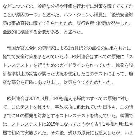
などについての、冷静な分析や評価を行わずに対策を慌てて立てた
ことが原因の一つ」と述べた。ハン・ジュンホ議員は「後続安全対
策は事故直後に慌てて作られたため、履行過程で問題が発生した。
全般的に検証する必要がある」と述べた。
韓国が官民合同の専門家による1カ月ほどの点検の結果をもとに
慌てて安全対策をまとめていた時、欧州連合はすべての原発に「ス
トレステスト」を行うためのガイドラインを作っていた。原発を設
計基準以上の災害が襲った状況を想定したこのテストによって、脆
弱な部分を正確にあぶり出し、対策を立てるためだった。
欧州連合は2012年4月、140を超える域内のすべての原発に対し
て、このテストを終えた。事故収拾に追われていた日本も、この時
までに50の原発を対象とするストレステストを終えていた。韓国で
は、ストレステストは2015年になってようやく古里1号機と月城1号
機で初めて実施された。その後、残りの原発にも拡大したが、いま