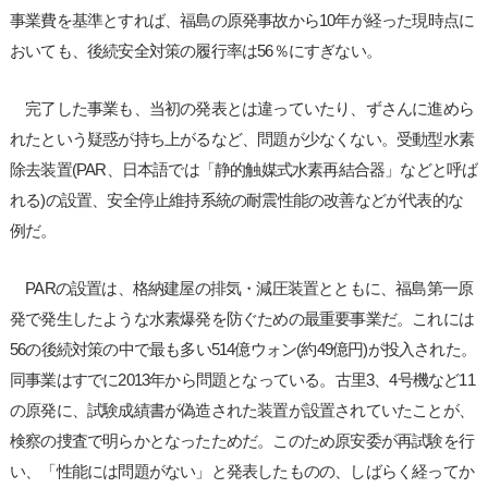
事業費を基準とすれば、福島の原発事故から10年が経った現時点に
おいても、後続安全対策の履行率は56％にすぎない。
完了した事業も、当初の発表とは違っていたり、ずさんに進めら
れたという疑惑が持ち上がるなど、問題が少なくない。受動型水素
除去装置(PAR、日本語では「静的触媒式水素再結合器」などと呼ば
れる)の設置、安全停止維持系統の耐震性能の改善などが代表的な
例だ。
PARの設置は、格納建屋の排気・減圧装置とともに、福島第一原
発で発生したような水素爆発を防ぐための最重要事業だ。これには
56の後続対策の中で最も多い514億ウォン(約49億円)が投入された。
同事業はすでに2013年から問題となっている。古里3、4号機など11
の原発に、試験成績書が偽造された装置が設置されていたことが、
検察の捜査で明らかとなったためだ。このため原安委が再試験を行
い、「性能には問題がない」と発表したものの、しばらく経ってか