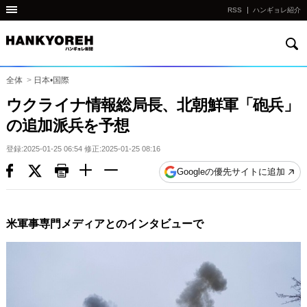
RSS
ハンギョレ紹介
検
他
索
の
国
全体
>
日本•国際
の
ウクライナ情報総局長、北朝鮮軍「砲兵」
サ
の追加派兵を予想
イ
ト
登録:2025-01-25 06:54 修正:2025-01-25 08:16
の
Googleの優先サイトに追加
リ
ン
ク
米軍事専門メディアとのインタビューで
다
른
나
라