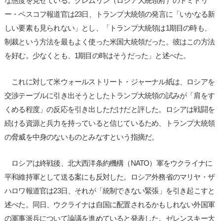
な態度を見せている。クレムリン（ロシア大統領府）のドミトリ
ー・ペスコフ報道官は23日、トランプ大統領の発言に「いかなる新
しい要素も見られない」とし、「トランプ大統領は1期目の時も、
制裁という方法を最もよく使った米国大統領だった。彼はこの方法
を好む。少なくとも、1期目の時はそうだった」と述べた。
これに対して米ウォールストリート・ジャーナル紙は、ロシアを
交渉テーブルに引き出そうとしたトランプ大統領の試みが「肩をす
くめる程度」の反応を引き出しただけだと評した。ロシアは戦闘を
続ける資源と兵力を持っていると信じているため、トランプ大統領
の脅威を中身のないものとみなすという指摘だ。
ロシアは終戦後、北大西洋条約機構（NATO）軍をウクライナに
平和維持軍として送る案にも反対した。ロシア外務省のマリヤ・ザ
ハロワ報道官は23日、それが「統制できない緊張」を引き起こすと
述べた。同日、ウクライナは自国に配置されるかもしれない外国軍
の軍事派兵について論議を進めていると発表した。ゼレンスキー大