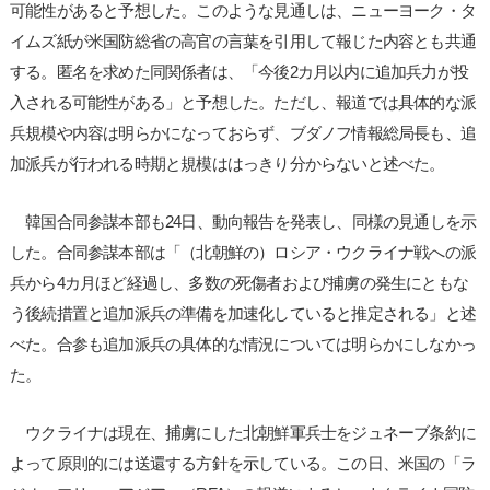
可能性があると予想した。このような見通しは、ニューヨーク・タ
イムズ紙が米国防総省の高官の言葉を引用して報じた内容とも共通
する。匿名を求めた同関係者は、「今後2カ月以内に追加兵力が投
入される可能性がある」と予想した。ただし、報道では具体的な派
兵規模や内容は明らかになっておらず、ブダノフ情報総局長も、追
加派兵が行われる時期と規模ははっきり分からないと述べた。
韓国合同参謀本部も24日、動向報告を発表し、同様の見通しを示
した。合同参謀本部は「（北朝鮮の）ロシア・ウクライナ戦への派
兵から4カ月ほど経過し、多数の死傷者および捕虜の発生にともな
う後続措置と追加派兵の準備を加速化していると推定される」と述
べた。合参も追加派兵の具体的な情況については明らかにしなかっ
た。
ウクライナは現在、捕虜にした北朝鮮軍兵士をジュネーブ条約に
よって原則的には送還する方針を示している。この日、米国の「ラ