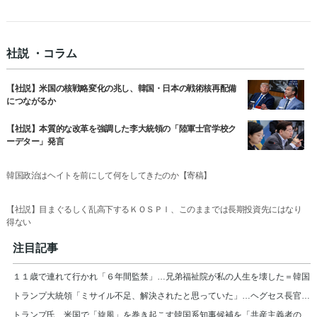
社説 ・コラム
【社説】米国の核戦略変化の兆し、韓国・日本の戦術核再配備
につながるか
【社説】本質的な改革を強調した李大統領の「陸軍士官学校ク
ーデター」発言
韓国政治はヘイトを前にして何をしてきたのか【寄稿】
【社説】目まぐるしく乱高下するＫＯＳＰＩ、このままでは長期投資先にはなり
得ない
注目記事
１１歳で連れて行かれ「６年間監禁」…兄弟福祉院が私の人生を壊した＝韓国
トランプ大統領「ミサイル不足、解決されたと思っていた」…ヘグセス長官を厳しく叱責
トランプ氏、米国で「旋風」を巻き起こす韓国系知事候補を「共産主義者の狂人」と非難