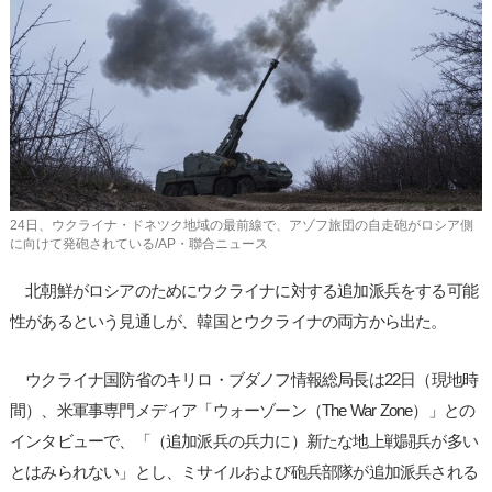
사
이
트
링
크
24日、ウクライナ・ドネツク地域の最前線で、アゾフ旅団の自走砲がロシア側
に向けて発砲されている/AP・聯合ニュース
北朝鮮がロシアのためにウクライナに対する追加派兵をする可能
性があるという見通しが、韓国とウクライナの両方から出た。
ウクライナ国防省のキリロ・ブダノフ情報総局長は22日（現地時
間）、米軍事専門メディア「ウォーゾーン（The War Zone）」との
インタビューで、「（追加派兵の兵力に）新たな地上戦闘兵が多い
とはみられない」とし、ミサイルおよび砲兵部隊が追加派兵される