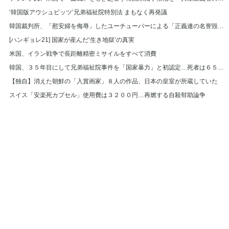
‘韓国版アウシュビッツ’兄弟福祉院特別法 まもなく再発議
韓国裁判所、「慰安婦を侮辱」したユーチューバーによる「正義連の名誉毀損」認める
[ハンギョレ21] 国家が産んだ‘生き地獄’の真実
米国、イラン戦争で長距離精密ミサイルをすべて消費
韓国、３５年目にして兄弟福祉院事件を「国家暴力」と初認定…死者は６５７人
【独自】消えた朝鮮の「入賞画家」８人の作品、日本の皇室が所蔵していた
スイス「安楽死カプセル」使用費は３２００円…再燃する自殺幇助論争
© Hankyoreh Media Group All Rights Reserved.
발행인:박찬수 | 편집인:권태호 |
|
個人情報
利用規約