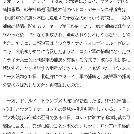
ジオ・フリー・アジア」（RFA）の報道によると、ウクライナ国防
省情報局・戦争捕虜処遇調整本部のペトロ・ヤチェンコ報道官は、
北朝鮮軍の捕虜を本国に送還する予定なのかという質問に、「戦争
捕虜の待遇に関するジュネーブ第三条約により、戦争捕虜は戦争が
終わった後、遅滞なく釈放され、送還されなければならない」と答
えた。ヤチェンコ報道官は「ウクライナのウォロディミル・ゼレン
スキー大統領がすでに言及したように、ロシア軍の捕虜になったウ
クライナ兵士と北朝鮮軍の捕虜を交換する方式で、彼らを北朝鮮に
移送することを検討する用意ができている」とも述べた。ゼレンス
キー大統領が12日、北朝鮮にウクライナ軍の捕虜と北朝鮮軍の捕虜
の交換を提案した方針を再確認したのだ。
一方、ドナルド・トランプ米大統領が就任した後、終戦と関連し
て米国とウクライナ、ロシアの意見の相違も露呈している。トラン
プ大統領は就任式の翌日である21日、ロシアに対する追加制裁の可
能性に言及し、交渉に臨むことを求めた。しかし、ロシアは消極的