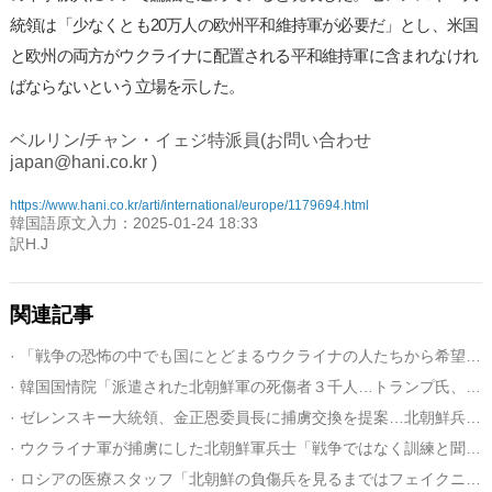
統領は「少なくとも20万人の欧州平和維持軍が必要だ」とし、米国
と欧州の両方がウクライナに配置される平和維持軍に含まれなけれ
ばならないという立場を示した。
ベルリン/チャン・イェジ特派員(お問い合わせ
japan@hani.co.kr )
https://www.hani.co.kr/arti/international/europe/1179694.html
韓国語原文入力：2025-01-24 18:33
訳H.J
関連記事
· 「戦争の恐怖の中でも国にとどまるウクライナの人たちから希望を見た」
· 韓国国情院「派遣された北朝鮮軍の死傷者３千人…トランプ氏、朝米対話進める見通し」
· ゼレンスキー大統領、金正恩委員長に捕虜交換を提案…北朝鮮兵の３分動画を公開
· ウクライナ軍が捕虜にした北朝鮮軍兵士「戦争ではなく訓練と聞いてロシアにきた」
· ロシアの医療スタッフ「北朝鮮の負傷兵を見るまではフェイクニュースだと思っていた」