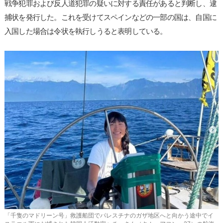
戦争犯罪および反人道犯罪の疑いに対する責任があると判断し、逮
捕状を発行した。これを受けてスペインなどの一部の国は、自国に
入国した場合は令状を執行しうると表明している。
「千隻のマドリーン号」救護船団でパレスチナのガザ地区へと向かう途中でイ