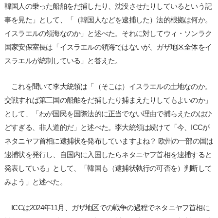
韓国人の乗った船舶をだ捕したり、沈没させたりしているという記
事を見た」として、「（韓国人などを逮捕した）法的根拠は何か。
イスラエルの領海なのか」と述べた。それに対してウィ・ソンラク
国家安保室長は「イスラエルの領海ではないが、ガザ地区全体をイ
スラエルが統制している」と答えた。
これを聞いて李大統領は「（そこは）イスラエルの土地なのか。
交戦すれば第三国の船舶をだ捕したり捕まえたりしてもよいのか」
として、「わが国民を国際法的に正当でない理由で捕らえたのはひ
どすぎる、非人道的だ」と述べた。李大統領は続けて「今、ICCが
ネタニヤフ首相に逮捕状を発布していますよね？ 欧州の一部の国は
逮捕状を発行し、自国内に入国したらネタニヤフ首相を逮捕すると
発表している」として、「韓国も（逮捕状執行の可否を）判断して
みよう」と述べた。
ICCは2024年11月、ガザ地区での戦争の過程でネタニヤフ首相に