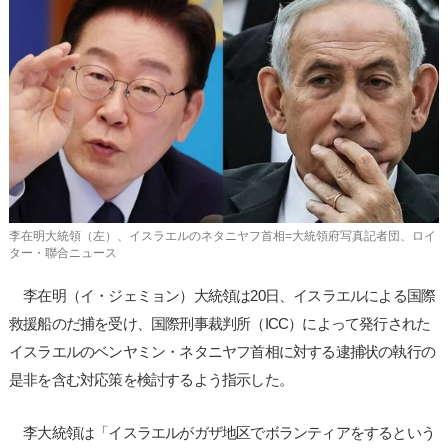
사
이
트
링
크
李在明大統領（左）、イスラエルのネタニヤフ首相=大統領府写真記者団、ロイ
ター・聯合ニュース
李在明（イ・ジェミョン）大統領は20日、イスラエルによる国際
救援船のだ捕を受け、国際刑事裁判所（ICC）によって発行された
イスラエルのベンヤミン・ネタニヤフ首相に対する逮捕状の執行の
是非を含む対応策を検討するよう指示した。
李大統領は「イスラエルがガザ地区でボランティアをするという