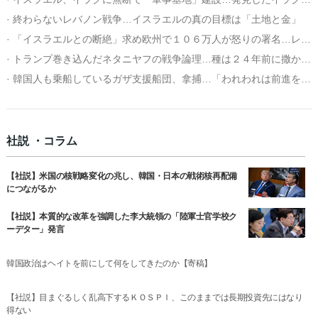
· 終わらないレバノン戦争…イスラエルの真の目標は「土地と金」
· 「イスラエルとの断絶」求め欧州で１０６万人が怒りの署名…レバノン空爆の余波
· トランプ巻き込んだネタニヤフの戦争論理…種は２４年前に撒かれていた
· 韓国人も乗船しているガザ支援船団、拿捕…「われわれは前進を続ける」
社説 ・コラム
【社説】米国の核戦略変化の兆し、韓国・日本の戦術核再配備
につながるか
【社説】本質的な改革を強調した李大統領の「陸軍士官学校ク
ーデター」発言
韓国政治はヘイトを前にして何をしてきたのか【寄稿】
【社説】目まぐるしく乱高下するＫＯＳＰＩ、このままでは長期投資先にはなり
得ない