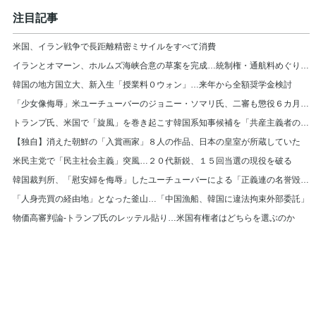
注目記事
米国、イラン戦争で長距離精密ミサイルをすべて消費
イランとオマーン、ホルムズ海峡合意の草案を完成…統制権・通航料めぐり米国と隔たり
韓国の地方国立大、新入生「授業料０ウォン」…来年から全額奨学金検討
「少女像侮辱」米ユーチューバーのジョニー・ソマリ氏、二審も懲役６カ月の実刑判決
トランプ氏、米国で「旋風」を巻き起こす韓国系知事候補を「共産主義者の狂人」と非難
【独自】消えた朝鮮の「入賞画家」８人の作品、日本の皇室が所蔵していた
米民主党で「民主社会主義」突風…２０代新鋭、１５回当選の現役を破る
韓国裁判所、「慰安婦を侮辱」したユーチューバーによる「正義連の名誉毀損」認める
「人身売買の経由地」となった釜山…「中国漁船、韓国に違法拘束外部委託」
物価高審判論-トランプ氏のレッテル貼り…米国有権者はどちらを選ぶのか