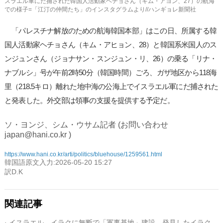
スラエル軍にだ捕された韓国人活動家ヘチョさん（キム・アヨン、27）の航海
での様子=「江汀の仲間たち」のインスタグラムより//ハンギョレ新聞社
「パレスチナ解放のための航海韓国本部」はこの日、所属する韓
国人活動家ヘチョさん（キム・アヒョン、28）と韓国系米国人のス
ンジュンさん（ジョナサン・スンジュン・リ、26）の乗る「リナ・
ナブルシ」号が午前2時50分（韓国時間）ごろ、ガザ地区から118海
里（218.5キロ）離れた地中海の公海上でイスラエル軍にだ捕された
と発表した。外交部は領事の支援を提供する予定だ。
ソ・ヨンジ、シム・ウサム記者 (お問い合わせ
japan@hani.co.kr )
https://www.hani.co.kr/arti/politics/bluehouse/1259561.html
韓国語原文入力:2026-05-20 15:27
訳D.K
関連記事
· イスラエル、イラクに無断で「軍事基地」建設…発見したイラク兵を殺害