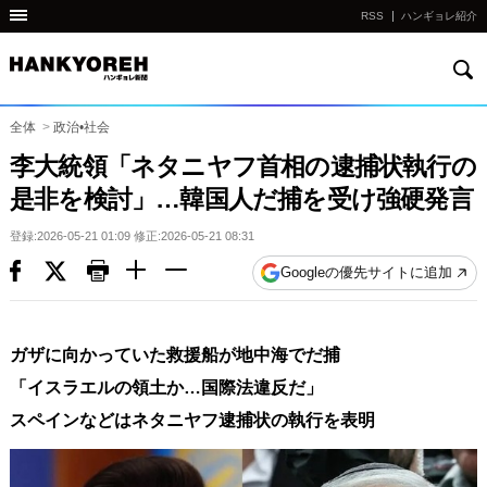
RSS
ハンギョレ紹介
検
他
索
の
国
全体
>
政治•社会
の
李大統領「ネタニヤフ首相の逮捕状執行の
サ
是非を検討」…韓国人だ捕を受け強硬発言
イ
ト
登録:2026-05-21 01:09 修正:2026-05-21 08:31
の
Googleの優先サイトに追加
リ
ン
ク
ガザに向かっていた救援船が地中海でだ捕
다
「イスラエルの領土か…国際法違反だ」
른
スペインなどはネタニヤフ逮捕状の執行を表明
나
라