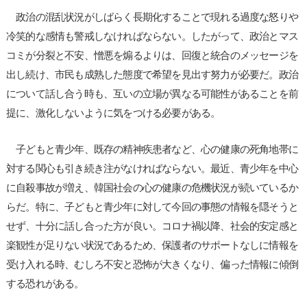
政治の混乱状況がしばらく長期化することで現れる過度な怒りや
冷笑的な感情も警戒しなければならない。したがって、政治とマス
コミが分裂と不安、憎悪を煽るよりは、回復と統合のメッセージを
出し続け、市民も成熟した態度で希望を見出す努力が必要だ。政治
について話し合う時も、互いの立場が異なる可能性があることを前
提に、激化しないように気をつける必要がある。
子どもと青少年、既存の精神疾患者など、心の健康の死角地帯に
対する関心も引き続き注がなければならない。最近、青少年を中心
に自殺事故が増え、韓国社会の心の健康の危機状況が続いているか
らだ。特に、子どもと青少年に対して今回の事態の情報を隠そうと
せず、十分に話し合った方が良い。コロナ禍以降、社会的安定感と
楽観性が足りない状況であるため、保護者のサポートなしに情報を
受け入れる時、むしろ不安と恐怖が大きくなり、偏った情報に傾倒
する恐れがある。