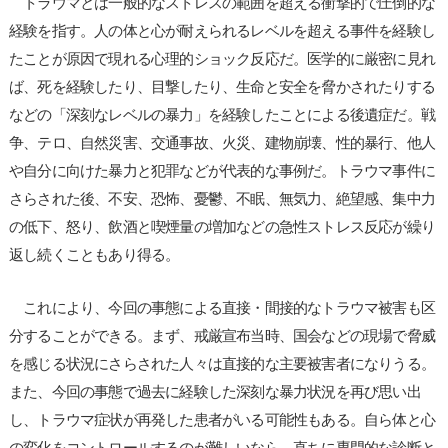
トラウマとは一般的なストレスの範囲を超える衝撃的で圧倒的な
経験を指す。人の体と心が耐えられるレベルを超える事件を経験し
たことが原因で現れる心理的ショック反応だ。医学的に厳密に見れ
ば、死を経験したり、目撃したり、生命と安全を脅かされたりする
などの「深刻なレベルの暴力」を経験したことによる後遺症だ。戦
争、テロ、自然災害、交通事故、火災、建物崩壊、性的暴行、他人
や自分に向けた暴力と犯罪などが代表的な事例だ。トラウマ事件に
さらされた後、不安、恐怖、憂鬱、不眠、無気力、絶望感、集中力
の低下、怒り、飲酒と喫煙量の増加などの急性ストレス反応が繰り
返し続くこともあり得る。
これにより、今回の事態による直接・間接的なトラウマ被害も区
分することができる。まず、戒厳宣布当時、国会などの現場で脅威
を感じる状況にさらされた人々は直接的な主要被害者になりうる。
また、今回の事態で過去に経験した深刻な暴力状況を再び思い出
し、トラウマ症状が再発した患者がいる可能性もある。自ら体と心
の変化をコントロールするのが難しいなら、直ちに専門的な診断と