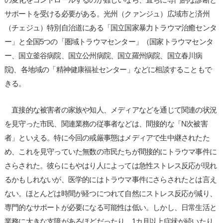
サポートを受ける必要がある。光州（クァンジュ）広域市と済州
（チェジュ）特別自治道にある「国立国家暴力トラウマ治癒センタ
ー」と全国5つの「圏域トラウマセンター」（国家トラウマセンタ
ー、国立釜谷病院、国立公州病院、国立羅州病院、国立春川病
院)、各地域の「精神健康福祉センター」などに相談することもで
きる。
直接的な被害者の家族や知人、メディアなどを通じて関連の状況
を見守った市民、関連業務の従事者などは、間接的な「N次被害
者」といえる。特に今回の戒厳事態はメディアで生中継されたた
め、これを見守っていた無数の市民たちが間接的にトラウマ事件に
さらされた。彼らにもやはり人によっては急性ストレス反応が現れ
るかもしれないが、医学的にはトラウマ事件にさらされたとは言え
ない。ほとんどは時間が経つにつれて自然にストレス反応が減り、
専門的なサポートが必要になる可能性は低い。しかし、日常生活と
業務に大きな支障があるほどだったり、1カ月以上症状が続いたり