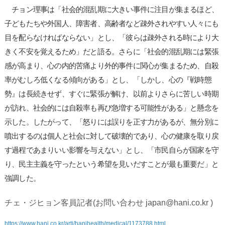
チョン理事は「社会的混乱期に大きい事件に注目が集まるほど、
子どもたちや外国人、障害者、高齢者など疎外されやすい人々にも
目を配らなければならない」とし、「彼らは疎外される時により大
きく不安を覚えるため」だと語る。さらに「社会的混乱期には緊張
感が高まり、心の内的苦痛より外的事件に関心が集まるため、自殺
率がむしろ低くなる傾向がある」とし、「しかし、心の『戦時態
勢』は長続きせず、すぐに緊張が解け、以前よりさらに苦しい時期
が訪れ、社会的には自殺率も再び急増する可能性がある」と懸念を
示した。したがって、「怒りには誤りを正す力があるが、無分別に
噴出するのは個人と社会に対して破壊的であり、心の健康を取り戻
す過程であまりいい影響を与えない」とし、「市民自らが国家を守
り、民主主義を守ったという希望を見いだすことが最も重要だ」と
強調した。
チェ・ジヒョン客員記者(お問い合わせ japan@hani.co.kr )
https://www.hani.co.kr/arti/hanihealth/medical/1173788.html