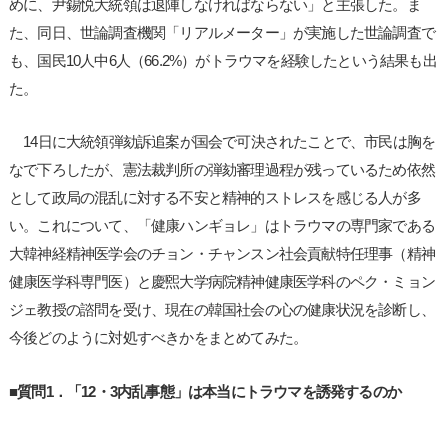
めに、尹錫悦大統領は退陣しなければならない」と主張した。ま
た、同日、世論調査機関「リアルメーター」が実施した世論調査で
も、国民10人中6人（66.2%）がトラウマを経験したという結果も出
た。
14日に大統領弾劾訴追案が国会で可決されたことで、市民は胸を
なで下ろしたが、憲法裁判所の弾劾審理過程が残っているため依然
として政局の混乱に対する不安と精神的ストレスを感じる人が多
い。これについて、「健康ハンギョレ」はトラウマの専門家である
大韓神経精神医学会のチョン・チャンスン社会貢献特任理事（精神
健康医学科専門医）と慶煕大学病院精神健康医学科のペク・ミョン
ジェ教授の諮問を受け、現在の韓国社会の心の健康状況を診断し、
今後どのように対処すべきかをまとめてみた。
■質問1．「12・3内乱事態」は本当にトラウマを誘発するのか