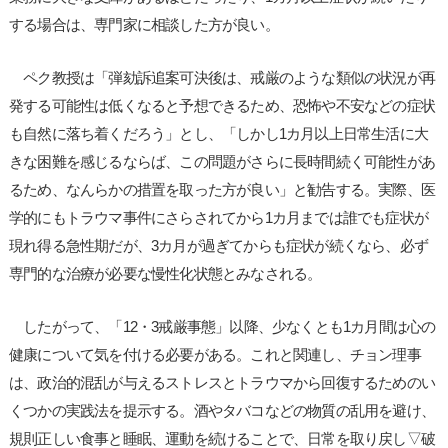
する場合は、専門家に相談した方が良い。
ペク教授は「弾劾訴追案可決後は、戒厳のような類似の状況が再
発する可能性は低くなると予想できるため、恐怖や不安などの症状
も自然に落ち着くだろう」とし、「しかし1カ月以上日常生活に大
きな困難を感じるならば、この問題がさらに長時間続く可能性があ
るため、なんらかの措置を取った方が良い」と勧告する。実際、医
学的にもトラウマ事件にさらされてから1カ月までは誰でも症状が
現れ得る急性期だが、3カ月が過ぎてからも症状が続くなら、必ず
専門的な治療が必要な慢性化状態とみなされる。
したがって、「12・3戒厳事態」以降、少なくとも1カ月間は心の
健康について気を付ける必要がある。これと関連し、チョン理事
は、政治的混乱が与えるストレスとトラウマから回復するためのい
くつかの実践法を提示する。酒やタバコなどの物質の乱用を避け、
規則正しい食事と睡眠、運動を続けることで、日常を取り戻し▽破