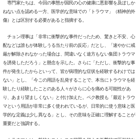
専門家たちは、今回の事態が国民の心の健康に悪影響を及ぼしか
ねない点を認める一方、医学的な意味での「トラウマ」（精神的外
傷）とは区別する必要があると指摘する。
チョン理事は「非常に衝撃的な事件だったため、驚きと不安、心
配などは誰もが体験しうる当たり前の反応」だとし、「速やかに戒
厳が解除されなかった場合は、間違いなく途方もない集団トラウマ
を誘発しただろう」と懸念を示した。さらに「ただし、衝撃的な事
件が発生したからといって、皆が病理的な症状を経験するわけでは
ない」とし、「今この用語を乱発することで、本当にトラウマを経
験したり経験したことのある人々がさらに心を痛める可能性があ
り、あまり望ましくない」と付け加えた。ペク教授も「最近トラウ
マという用語が非常に多く使われているが、日常的に使う意味と医
学的な定義は少し異なる」とし、その意味を正確に理解することが
重要だと強調する。