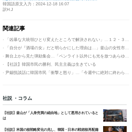
韓国語原文入力：2024-12-18 16:07
訳H.J
関連記事
· 「凶暴な大統領ひとり変えたところで解決されない」…１２・３内乱は総体的危機（１）
· 「自分が『酒場の女』だと明らかにした理由は…」釜山の女性市民インタビュー
· 舞台上から見た弾劾集会…「ペンライト以外にも光を放つあらゆるものがあった」＝韓国
· 【社説】韓国市民の勝利、民主主義は生きている
· 尹錫悦談話に韓国市民「衝撃と怒り」…「今週中に絶対に終わらせなければならない」
社説 ・コラム
【社説】釜山が「人身売買の経由地」として悪用されていると
は
【社説】米国の核戦略変化の兆し、韓国・日本の戦術核再配備