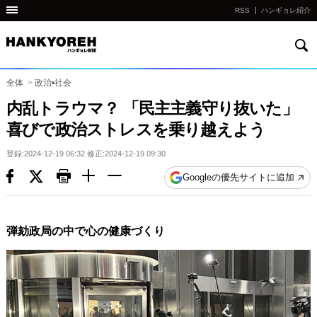
RSS
ハンギョレ紹介
検
他
索
の
国
全体
>
政治•社会
の
内乱トラウマ？ 「民主主義守り抜いた」
サ
喜びで政治ストレスを乗り越えよう
イ
ト
登録:2024-12-19 06:32 修正:2024-12-19 09:30
の
Googleの優先サイトに追加
リ
ン
ク
弾劾政局の中で心の健康づくり
다
른
나
라