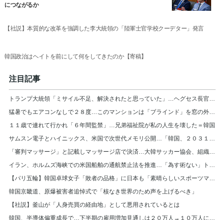
につながるか
【社説】本質的な改革を強調した李大統領の「陸軍士官学校クーデター」発言
韓国政治はヘイトを前にして何をしてきたのか【寄稿】
注目記事
トランプ大統領「ミサイル不足、解決されたと思っていた」…ヘグセス長官を厳しく叱責
猛暑でもエアコンなしで２８度…このマンションは「ブラインド」を窓の外に設置＝韓国
１１歳で連れて行かれ「６年間監禁」…兄弟福祉院が私の人生を壊した＝韓国
サムスン電子とハイニックス、米国で次世代メモリ公開…「韓国、２０３１年まで首位」
「審判マッサージ」と記載しマッサージ店で決済…大韓サッカー協会、組織的に審判接待
イラン、ホルムズ海峡での米国船舶の通航禁止法を推進…「為す術ない」トランプ大統領
【パリ五輪】韓国卓球女子「敗者の品格」に日本も「素晴らしいスポーツマンシップ」
韓国京畿道、原爆被害者追悼式で「核なき世界のため声を上げるべき」
【社説】釜山が「人身売買の経由地」として悪用されているとは
韓国、半導体偏重成長で…下半期の雇用増加見通しは２０万人→１０万人に半減