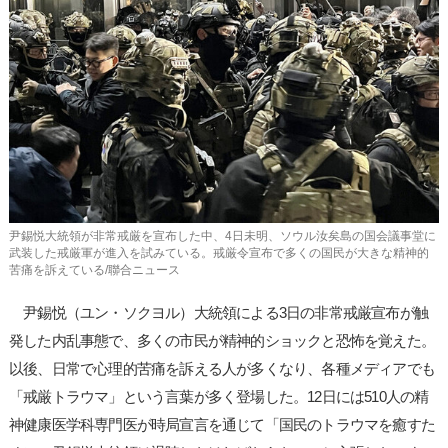
사
이
트
링
크
尹錫悦大統領が非常戒厳を宣布した中、4日未明、ソウル汝矣島の国会議事堂に
武装した戒厳軍が進入を試みている。戒厳令宣布で多くの国民が大きな精神的
苦痛を訴えている/聯合ニュース
尹錫悦（ユン・ソクヨル）大統領による3日の非常戒厳宣布が触
発した内乱事態で、多くの市民が精神的ショックと恐怖を覚えた。
以後、日常で心理的苦痛を訴える人が多くなり、各種メディアでも
「戒厳トラウマ」という言葉が多く登場した。12日には510人の精
神健康医学科専門医が時局宣言を通じて「国民のトラウマを癒すた