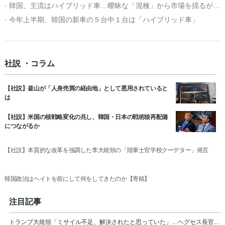
· 韓国、主流はハイブリッド車…曖昧な「混種」から市場を揺るがす車種へ
· 今年上半期、韓国の新車の５台中１台は「ハイブリッド車」
社説 ・コラム
【社説】釜山が「人身売買の経由地」として悪用されていると
は
【社説】米国の核戦略変化の兆し、韓国・日本の戦術核再配備
につながるか
【社説】本質的な改革を強調した李大統領の「陸軍士官学校クーデター」発言
韓国政治はヘイトを前にして何をしてきたのか【寄稿】
注目記事
トランプ大統領「ミサイル不足、解決されたと思っていた」…ヘグセス長官を厳しく叱責