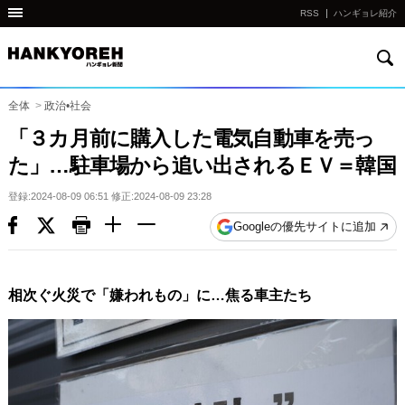
RSS
ハンギョレ紹介
検
他
索
の
国
全体
>
政治•社会
の
「３カ月前に購入した電気自動車を売っ
サ
た」…駐車場から追い出されるＥＶ＝韓国
イ
ト
登録:2024-08-09 06:51 修正:2024-08-09 23:28
の
Googleの優先サイトに追加
リ
ン
ク
相次ぐ火災で「嫌われもの」に…焦る車主たち
다
른
나
라