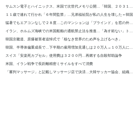
サムスン電子とハイニックス、米国で次世代メモリ公開…「韓国、２０３１年まで首位」
１１歳で連れて行かれ「６年間監禁」…兄弟福祉院が私の人生を壊した＝韓国
猛暑でもエアコンなしで２８度…このマンションは「ブラインド」を窓の外に設置＝韓国
イラン、ホルムズ海峡での米国船舶の通航禁止法を推進…「為す術ない」トランプ大統領
韓国京畿道、原爆被害者追悼式で「核なき世界のため声を上げるべき」
韓国、半導体偏重成長で…下半期の雇用増加見通しは２０万人→１０万人に半減
スイス「安楽死カプセル」使用費は３２００円…再燃する自殺幇助論争
米国、イラン戦争で長距離精密ミサイルをすべて消費
「審判マッサージ」と記載しマッサージ店で決済…大韓サッカー協会、組織的に審判接待