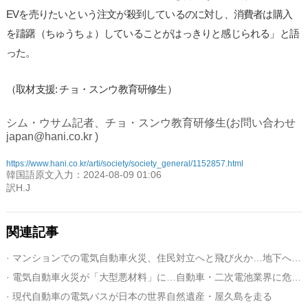
EVを売りたいという注文が殺到しているのに対し、消費者は購入
を躊躇（ちゅうちょ）していることがはっきりと感じられる」と語
った。
（取材支援: チョ・スンウ教育研修生）
シム・ウサム記者、チョ・スンウ教育研修生(お問い合わせ
japan@hani.co.kr )
https://www.hani.co.kr/arti/society/society_general/1152857.html
韓国語原文入力：2024-08-09 01:06
訳H.J
関連記事
· マンションでの電気自動車火災、住民対立へと飛び火か…地下への駐車禁止で争い＝韓国
· 電気自動車火災が「大型悪材料」に…自動車・二次電池業界に危機感＝韓国
· 現代自動車の電気バスが日本の世界自然遺産・屋久島を走る