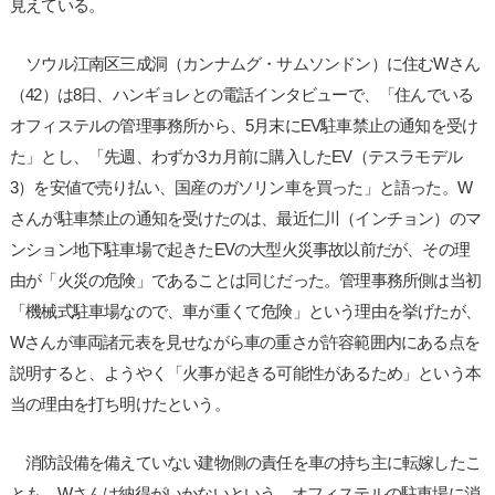
見えている。
ソウル江南区三成洞（カンナムグ・サムソンドン）に住むWさん
（42）は8日、ハンギョレとの電話インタビューで、「住んでいる
オフィステルの管理事務所から、5月末にEV駐車禁止の通知を受け
た」とし、「先週、わずか3カ月前に購入したEV（テスラモデル
3）を安値で売り払い、国産のガソリン車を買った」と語った。W
さんが駐車禁止の通知を受けたのは、最近仁川（インチョン）のマ
ンション地下駐車場で起きたEVの大型火災事故以前だが、その理
由が「火災の危険」であることは同じだった。管理事務所側は当初
「機械式駐車場なので、車が重くて危険」という理由を挙げたが、
Wさんが車両諸元表を見せながら車の重さが許容範囲内にある点を
説明すると、ようやく「火事が起きる可能性があるため」という本
当の理由を打ち明けたという。
消防設備を備えていない建物側の責任を車の持ち主に転嫁したこ
とも、Wさんは納得がいかないという。オフィステルの駐車場に消