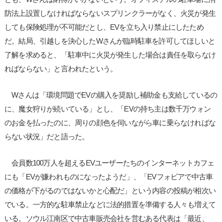
防法上設置しなければならないスプリンクラーがなく、火災が発生
しても保険処理が不可能だとし、EVを立ち入り禁止にしたため
だ。結局、引越しを決心したWさんが臨時駐車を許可してほしいと
了解を求めると、「駐車中に火災が発生した場合は責任を取らなけ
ればならない」と言われたという。
Wさんは「環境問題でEVの購入を奨励し補助金も支給しているの
に、魔女狩りが続いている」とし、「EVの持ち主は数千万ウォン
のお金を払ったのに、周りの顔色を伺いながら車に乗らなければな
らない状況」だと語った。
会員数100万人を超えるEVユーザーたちのインターネットカフェ
にも「EVが嫌われものになったようだ」、「EVフォビアで中古車
の価格が下がるのではないかと心配だ」という内容の投稿が相次い
でいる。一方的な駐車禁止などに法的措置を準備する人々も増えて
いる。ソウル江南区で中古車販売会社を営むある代表は「最近、