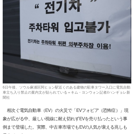
사
이
트
링
크
6日午後、ソウル麻浦区阿ヒョン駅近くのある建物の駐車タワー入口に電気自動
車立ち入り禁止の案内文が貼られている＝キム・ヨンウォン記者//ハンギョレ新
聞社
相次ぐ電気自動車（EV）の火災で「EVフォビア（恐怖症）」現
象が広がる中、厳しい視線に耐え切れずEVを売り払ったという事
例まで登場した。実際、中古車市場でもEVの人気が衰える兆しも