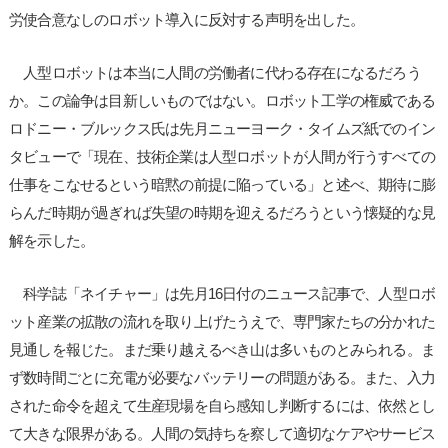
労使合意なしのロボット導入に反対する声明を出した。
人型ロボットは本当に人間の労働者に代わる存在になるだろう
か。この論争は目新しいものではない。ロボット工学の権威である
ロドニー・ブルックス氏は先月ニューヨーク・タイムズ紙でのイン
タビューで「現在、技術企業は人型ロボットが人間が行うすべての
仕事をこなせるという暗黙の前提に陥っている」と述べ、期待に膨
らんだ時期が過ぎれば失望の時期を迎えるだろうという懐疑的な見
解を示した。
科学誌「ネイチャー」は先月16日付のニュース記事で、人型ロボ
ット産業の拡散の流れを取り上げたうえで、専門家たちの分かれた
見通しを報じた。まだ乗り越えるべき山は多いものとみられる。ま
ず数時間ごとに充電が必要なバッテリーの問題がある。また、入力
された命令を超えて生産現場を自ら感知し判断するには、依然とし
て大きな限界がある。人間の気持ちを察して適切なケアやサービス