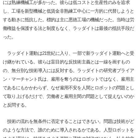
には熟練機械工が多かった。彼らは低コストと生産性のみを追求
し、工場を新型機械と低賃金非熟練工中心に一方的に代替しようと
する動きに抵抗した。標的は主に悪徳工場の機械だった。当時は労
働権益を保護する法と制度もなく、ラッダイトは最後の抵抗手段だ
った。
ラッダイト運動は21世紀に入り、一部で新ラッダイト運動へと受
け継がれている。彼らは盲目的な反技術主義とは一線を画すもの
の、無分別な技術導入には反対する。ラッダイトの研究者ブライア
ン・マーチャント氏は、雇用を奪うのはロボットではなく、雇用主
であるにもかかわらず、なぜ雇用不安を人間とロボットの問題とし
て取り上げるだけで、労働者と雇用主間の問題として捉えないのか
と反問する。
技術の流れを無条件に否定することはできない。問題は技術がど
のような方法で、誰のために導入されるかである。人型ロボットを