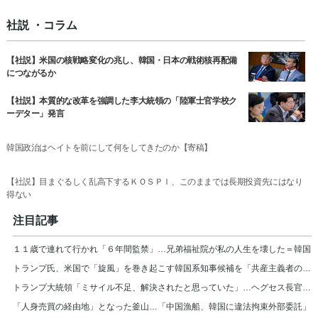
社説 ・コラム
【社説】米国の核戦略変化の兆し、韓国・日本の戦術核再配備
につながるか
【社説】本質的な改革を強調した李大統領の「陸軍士官学校ク
ーデター」発言
韓国政治はヘイトを前にして何をしてきたのか【寄稿】
【社説】目まぐるしく乱高下するＫＯＳＰＩ、このままでは長期投資先にはなり
得ない
注目記事
１１歳で連れて行かれ「６年間監禁」…兄弟福祉院が私の人生を壊した＝韓国
トランプ氏、米国で「旋風」を巻き起こす韓国系知事候補を「共産主義者の狂人」と非難
トランプ大統領「ミサイル不足、解決されたと思っていた」…ヘグセス長官を厳しく叱責
「人身売買の経由地」となった釜山…「中国漁船、韓国に違法拘束外部委託」