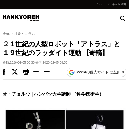
RSS
ハンギョレ紹介
検
他
索
の
国
全体
>
社説・コラム
の
２１世紀の人型ロボット「アトラス」と
サ
１９世紀のラッダイト運動 【寄稿】
イ
ト
登録:2026-02-05 06:33 修正:2026-02-05 08:50
の
Googleの優先サイトに追加
リ
ン
ク
オ・チョルウ | ハンバッ大学講師 （科学技術学）
다
른
나
라