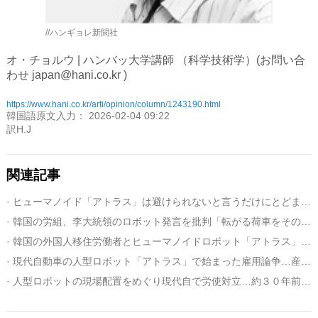
//ハンギョレ新聞社
オ・チョルウ | ハンバッ大学講師 （科学技術学）(お問い合
わせ japan@hani.co.kr )
https://www.hani.co.kr/arti/opinion/column/1243190.html
韓国語原文入力： 2026-02-04 09:22
訳H.J
関連記事
· ヒューマノイド「アトラス」は避けられないと言うだけにとどまるのか【コラム】＝韓国
· 韓国の労組、李大統領のロボット発言を批判「転がる荷車をそのままにしておくのか」
· 韓国の外国人移住労働者とヒューマノイドロボット「アトラス」【コラム】
· 現代自動車の人型ロボット「アトラス」で始まった雇用論争…産業・労働界の耳目集中
· 人型ロボットの現場配置をめぐり現代自で労使対立…約３０年前のデジャブ