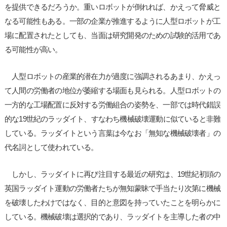
を提供できるだろうか。重いロボットが倒れれば、かえって脅威と
なる可能性もある。一部の企業が推進するように人型ロボットが工
場に配置されたとしても、当面は研究開発のための試験的活用であ
る可能性が高い。
人型ロボットの産業的潜在力が過度に強調されるあまり、かえっ
て人間の労働者の地位が萎縮する場面も見られる。人型ロボットの
一方的な工場配置に反対する労働組合の姿勢を、一部では時代錯誤
的な19世紀のラッダイト、すなわち機械破壊運動に似ていると非難
している。ラッダイトという言葉は今なお「無知な機械破壊者」の
代名詞として使われている。
しかし、ラッダイトに再び注目する最近の研究は、19世紀初頭の
英国ラッダイト運動の労働者たちが無知蒙昧で手当たり次第に機械
を破壊したわけではなく、目的と意図を持っていたことを明らかに
している。機械破壊は選択的であり、ラッダイトを主導した者の中