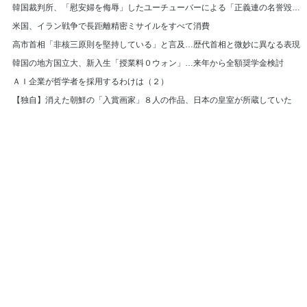
韓国裁判所、「慰安婦を侮辱」したユーチューバーによる「正義連の名誉毀損」認める
米国、イラン戦争で長距離精密ミサイルをすべて消費
高市首相「非核三原則を堅持している」と言及…歴代首相と微妙に異なる表現
韓国の地方国立大、新入生「授業料０ウォン」…来年から全額奨学金検討
ＡＩ企業が哲学者を採用するわけは（２）
【独自】消えた朝鮮の「入賞画家」８人の作品、日本の皇室が所蔵していた
© Hankyoreh Media Group All Rights Reserved.
발행인:박찬수 | 편집인:권태호 |
|
個人情報
利用規約
〒121-750 大韓民国ソウル特別市麻浦区ヒョチャンモクキル６ ハンギョレ新
聞社
電話番号 :
(日本語版) | メールアドレス :
(日
+82-2-710-0326
japan@hani.co.kr