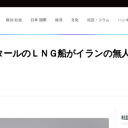
政治·社会
日本·国際
経済
文化
社説・コラム
ハンギ
タールのＬＮＧ船がイランの無
社