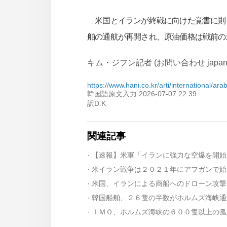
米国とイランが終戦に向けた覚書に則っ
舶の通航が再開され、原油価格は戦前の
キム・ジフン記者 (お問い合わせ japan@han
https://www.hani.co.kr/arti/international/ar
韓国語原文入力:2026-07-07 22:39
訳D.K
関連記事
· 【速報】米軍「イランに強力な空爆を開
· 米イラン戦争は２０２１年にアフガンで
· 米国、イランによる商船へのドローン攻
· 韓国船舶、２６隻の半数がホルムズ海峡