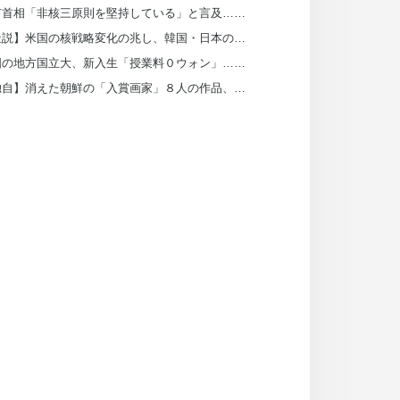
高市首相「非核三原則を堅持している」と言及…歴代首相と微妙に異なる表現
【社説】米国の核戦略変化の兆し、韓国・日本の戦術核再配備につながるか
韓国の地方国立大、新入生「授業料０ウォン」…来年から全額奨学金検討
【独自】消えた朝鮮の「入賞画家」８人の作品、日本の皇室が所蔵していた