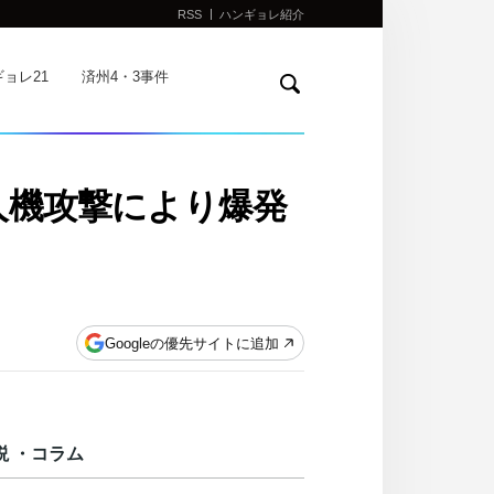
RSS
ハンギョレ紹介
検
ョレ21
済州4・3事件
索
人機攻撃により爆発
Googleの優先サイトに追加
説 ・コラム