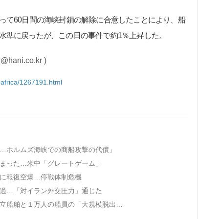
て60日間の海峡封鎖の解除に合意したことにより、船
水準に戻ったが、この日の事件で約1％上昇した。
i.co.kr )
abafrica/1267191.html
始…ホルムズ海峡での商船攻撃の代償」
始まった…米中「グレートゲーム」
撃に報復空爆…停戦体制危機
通過…「対イラン外交圧力」通じた
· ＩＭＯ、ホルムズ海峡の６００隻以上の孤立船舶と１万人の船員の「大規模脱出作戦」