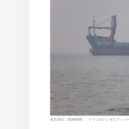
사
이
트
링
크
先月30日（現地時間）、イランのバンダルアッバ