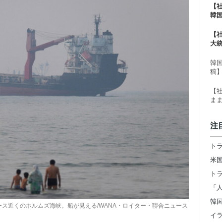
【
韓
る
【
大
ー
韓
稿
【
ま
注
ース近くのホルムズ海峡。船が見える/WANA・ロイター・聯合ニュース