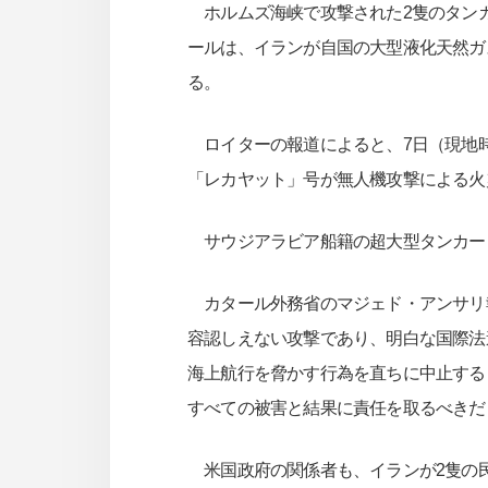
ホルムズ海峡で攻撃された2隻のタンカ
ールは、イランが自国の大型液化天然ガ
る。
ロイターの報道によると、7日（現地時
「レカヤット」号が無人機攻撃による火
サウジアラビア船籍の超大型タンカー
カタール外務省のマジェド・アンサリ
容認しえない攻撃であり、明白な国際法
海上航行を脅かす行為を直ちに中止する
すべての被害と結果に責任を取るべきだ
米国政府の関係者も、イランが2隻の