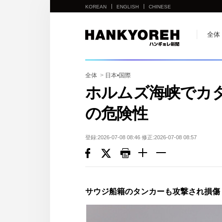
KOREAN
ENGLISH
CHINESE
他
全体
の
国
の
全体
>
日本•国際
サ
ホルムズ海峡でカ
イ
の危険性
ト
の
リ
登録:2026-07-08 08:46 修正:2026-07-08 08:57
ン
ク
다
른
サウジ船籍のタンカーも攻撃され損傷
나
라