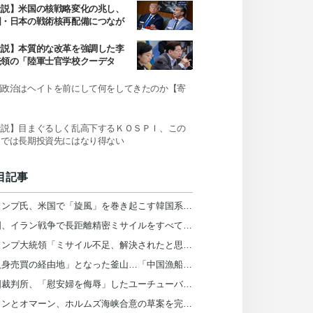
社説】米国の核戦略変化の兆し、
国・日本の戦術核再配備につなが
か
社説】本質的な改革を強調した李
統領の「陸軍士官学校クーデタ
」発言
国政治はヘイトを前にして何をしてきたのか【寄
】
社説】目まぐるしく乱高下するＫＯＳＰＩ、この
までは長期投資先にはなり得ない
目記事
トランプ氏、米国で「旋風」を巻き起こす韓国系知事候補を「共産主義者の狂人」と非難
米国、イラン戦争で長距離精密ミサイルをすべて消費
トランプ大統領「ミサイル不足、解決されたと思っていた」…ヘグセス長官を厳しく叱責
「人身売買の経由地」となった釜山…「中国漁船、韓国に違法拘束外部委託」
韓国裁判所、「慰安婦を侮辱」したユーチューバーによる「正義連の名誉毀損」認める
イランとオマーン、ホルムズ海峡合意の草案を完成…統制権・通航料めぐり米国と隔たり