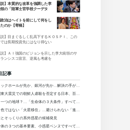
社説】本質的な改革を強調した李
統領の「陸軍士官学校クーデタ
」発言
国政治はヘイトを前にして何をし
きたのか【寄稿】
社説】目まぐるしく乱高下するＫＯＳＰＩ、この
までは長期投資先にはなり得ない
社説】ＡＩ強国のビジョンを示した李大統領のサ
フランシスコ宣言、逆風も考慮を
目記事
ブラックホールが先か、銀河が先か…解決の手がかりを発見
「関東大震災での朝鮮人虐殺を否定する日本、百年前と何が違うのか」【インタビュー】
もう一つの地球？…「生命体の３大条件」すべて備えた系外惑星を発見
バラ色ではない「火星移住」…避けられない「進化」の影【レビュー】
球とそっくりの系外惑星の候補発見
生命体の３つの基本要素、小惑星ベンヌですべて発見