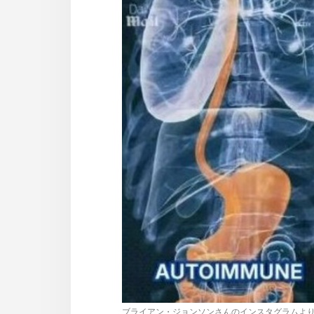
사
이
트
링
크
ブライアン・ジョンソンさんのインスタグラムより