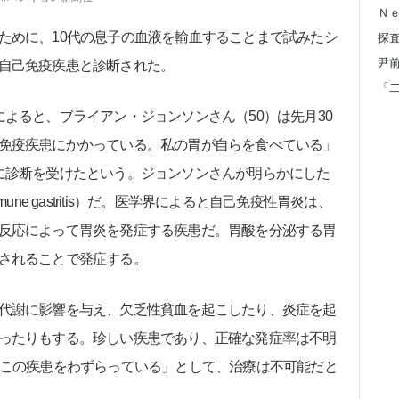
Ｎ
めに、10代の息子の血液を輸血することまで試みたシ
自己免疫疾患と診断された。
よると、ブライアン・ジョンソンさん（50）は先月30
免疫疾患にかかっている。私の胃が自らを食べている」
に診断を受けたという。ジョンソンさんが明らかにした
ne gastritis）だ。医学界によると自己免疫性胃炎は、
反応によって胃炎を発症する疾患だ。胃酸を分泌する胃
されることで発症する。
代謝に影響を与え、欠乏性貧血を起こしたり、炎症を起
ったりもする。珍しい疾患であり、正確な発症率は不明
がこの疾患をわずらっている」として、治療は不可能だと