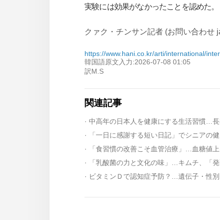
実験には効果がなかったことを認めた。
クァク・チンサン記者 (お問い合わせ japan@
https://www.hani.co.kr/arti/international/in
韓国語原文入力:2026-07-08 01:05
訳M.S
関連記事
· 中高年の日本人を健康にする生活習慣…
· 「一日に感謝する短い日記」でシニアの
· 「食習慣の改善こそ血管治療」…血糖値
· 「乳酸菌の力と文化の味」…キムチ、「
· ビタミンＤで認知症予防？…遺伝子・性