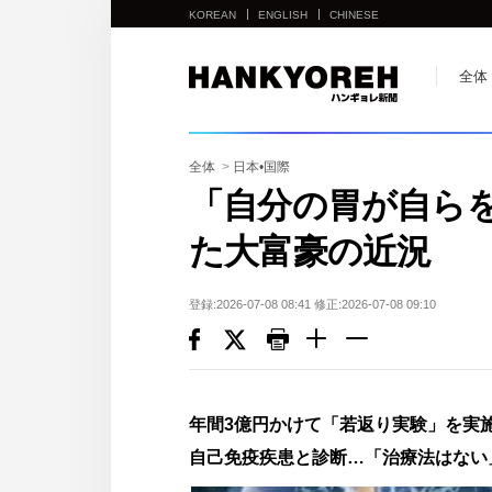
KOREAN
ENGLISH
CHINESE
他
全体
の
国
の
全体
>
日本•国際
サ
「自分の胃が自ら
イ
た大富豪の近況
ト
の
リ
登録:2026-07-08 08:41 修正:2026-07-08 09:10
ン
ク
다
른
年間3億円かけて「若返り実験」を
나
自己免疫疾患と診断…「治療法はない
라