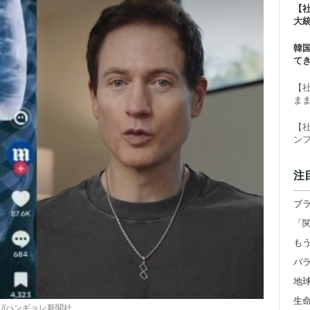
【
大
ー
韓
て
【
ま
【
ン
注
地
//ハンギョレ新聞社