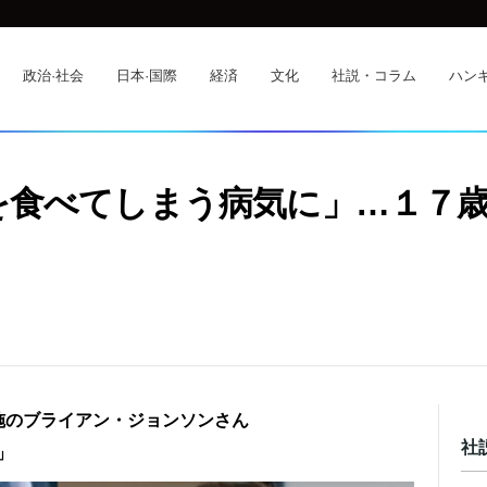
政治·社会
日本·国際
経済
文化
社説・コラム
ハンギ
を食べてしまう病気に」…１７
実施のブライアン・ジョンソンさん
社
」