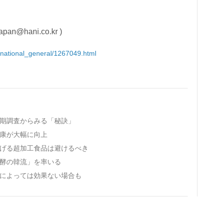
hani.co.kr )
ternational_general/1267049.html
長期調査からみる「秘訣」
健康が大幅に向上
上げる超加工食品は避けるべき
発酵の韓流」を率いる
別によっては効果ない場合も