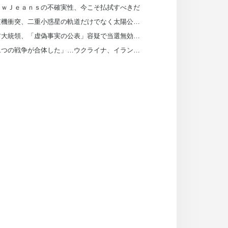
ｅｗＪｅａｎｓの不確実性、今こそ払拭すべきだ
探査機衝突、二重小惑星の軌道だけでなく太陽公転まで変えた
尹前大統領、「虚偽事実の公表」容疑で当選無効判決…確定すれば前与党は選挙費返還
「二つの戦争が合体した」…ウクライナ、イラン船を攻撃し「参戦」したわけは