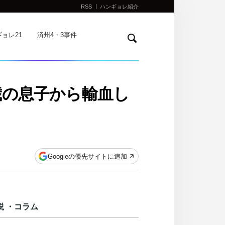
RSS
ハンギョレ紹介
検
ョレ21
済州4・3事件
索
歳の息子から輸血し
Googleの優先サイトに追加
説 ・コラム