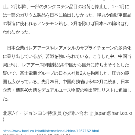
止。2月以降、一部のタングステン品目の出荷も停止し、1～4月に
は一部のガリウム製品を日本に輸出しなかった。弾丸や自動車部品
の製造に使われるアンチモン鉛も、2月を除けば日本への輸出は行
われなかった。
日本企業はレアアースやレアメタルのサプライチェーンの多角化
に乗り出しているが、苦戦を強いられている。こうした中、中国当
局は5月、レアアース関連製品を中国から国外に持ち出そうとした
疑いで、富士電機グループの日本人社員2人を拘束した。圧力の範
囲も広がっている。先月29日、中国商務省は今年2月に続き、日本
企業・機関40カ所をデュアルユース物資の輸出管理リストに追加し
た。
北京/イ・ジョンヨン特派員 (お問い合わせ japan@hani.co.kr
)
https://www.hani.co.kr/arti/international/china/1267162.html