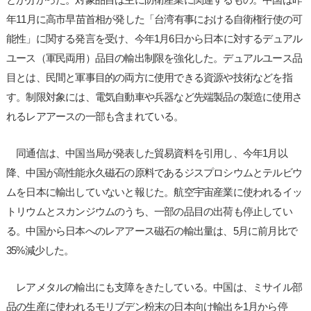
年11月に高市早苗首相が発した「台湾有事における自衛権行使の可
能性」に関する発言を受け、今年1月6日から日本に対するデュアル
ユース（軍民両用）品目の輸出制限を強化した。デュアルユース品
目とは、民間と軍事目的の両方に使用できる資源や技術などを指
す。制限対象には、電気自動車や兵器など先端製品の製造に使用さ
れるレアアースの一部も含まれている。
同通信は、中国当局が発表した貿易資料を引用し、今年1月以
降、中国が高性能永久磁石の原料であるジスプロシウムとテルビウ
ムを日本に輸出していないと報じた。航空宇宙産業に使われるイッ
トリウムとスカンジウムのうち、一部の品目の出荷も停止してい
る。中国から日本へのレアアース磁石の輸出量は、5月に前月比で
35%減少した。
レアメタルの輸出にも支障をきたしている。中国は、ミサイル部
品の生産に使われるモリブデン粉末の日本向け輸出を1月から停