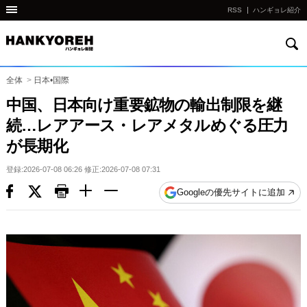
RSS
ハンギョレ紹介
検
他
索
の
国
全体
>
日本•国際
の
中国、日本向け重要鉱物の輸出制限を継
サ
続…レアアース・レアメタルめぐる圧力
イ
が長期化
ト
の
登録:2026-07-08 06:26 修正:2026-07-08 07:31
リ
Googleの優先サイトに追加
ン
ク
다
른
나
라