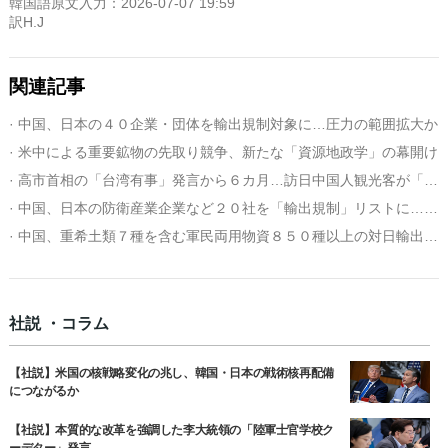
韓国語原文入力：2026-07-07 19:59
訳H.J
関連記事
· 中国、日本の４０企業・団体を輸出規制対象に…圧力の範囲拡大か
· 米中による重要鉱物の先取り競争、新たな「資源地政学」の幕開け
· 高市首相の「台湾有事」発言から６カ月…訪日中国人観光客が「半減」
· 中国、日本の防衛産業企業など２０社を「輸出規制」リストに…日本「撤回を求める」
· 中国、重希土類７種を含む軍民両用物資８５０種以上の対日輸出を禁止
社説 ・コラム
【社説】米国の核戦略変化の兆し、韓国・日本の戦術核再配備
につながるか
【社説】本質的な改革を強調した李大統領の「陸軍士官学校ク
ーデター」発言