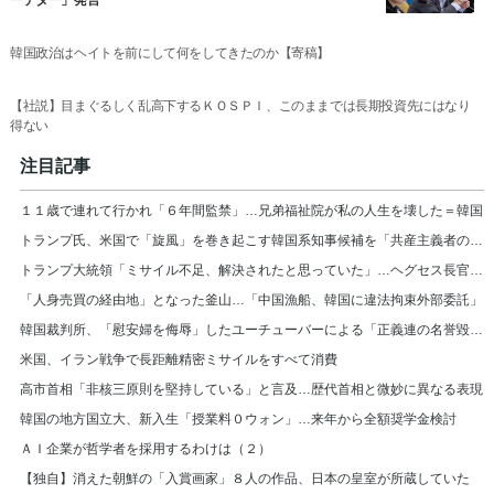
韓国政治はヘイトを前にして何をしてきたのか【寄稿】
【社説】目まぐるしく乱高下するＫＯＳＰＩ、このままでは長期投資先にはなり
得ない
注目記事
１１歳で連れて行かれ「６年間監禁」…兄弟福祉院が私の人生を壊した＝韓国
トランプ氏、米国で「旋風」を巻き起こす韓国系知事候補を「共産主義者の狂人」と非難
トランプ大統領「ミサイル不足、解決されたと思っていた」…ヘグセス長官を厳しく叱責
「人身売買の経由地」となった釜山…「中国漁船、韓国に違法拘束外部委託」
韓国裁判所、「慰安婦を侮辱」したユーチューバーによる「正義連の名誉毀損」認める
米国、イラン戦争で長距離精密ミサイルをすべて消費
高市首相「非核三原則を堅持している」と言及…歴代首相と微妙に異なる表現
韓国の地方国立大、新入生「授業料０ウォン」…来年から全額奨学金検討
ＡＩ企業が哲学者を採用するわけは（２）
【独自】消えた朝鮮の「入賞画家」８人の作品、日本の皇室が所蔵していた