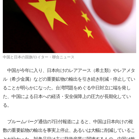
사
이
트
링
크
中国と日本の国旗/ロイター・聯合ニュース
中国が今年に入り、日本向けのレアアース（希土類）やレアメタ
ル（希少金属）などの重要鉱物の輸出を引き続き削減・停止してい
ることが明らかになった。台湾問題をめぐる中日対立に端を発し
た、中国による日本への経済・安全保障上の圧力が長期化してい
る。
ブルームバーグ通信の7日付報道によると、中国は日本向けの複
数の重要鉱物の輸出を事実上停止、あるいは大幅に削減しているこ
とが分かった。対象品目は主に防衛産業に関連するもの。中国は昨