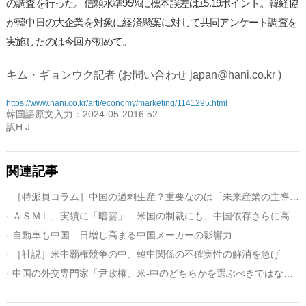
の調査を行った。信頼水準95%に標本誤差は±5.19ポイント。韓経協
が韓中日の大企業を対象に経済懸案に対して共同アンケート調査を
実施したのは今回が初めて。
キム・ギョンウク記者 (お問い合わせ japan@hani.co.kr )
https://www.hani.co.kr/arti/economy/marketing/1141295.html
韓国語原文入力：2024-05-2016:52
訳H.J
関連記事
· ［特派員コラム］中国の過剰生産？重要なのは「未来産業の主導権」
· ＡＳＭＬ、実績に「暗雲」…米国の制裁にも、中国依存さらに高まる
· 自動車も中国…日増し高まる中国メーカーの影響力
· ［社説］米中覇権競争の中、韓中関係の不確実性の解消を急げ
· 中国の外交専門家「尹政権、米-中のどちらかを選ぶべきではない」（１）