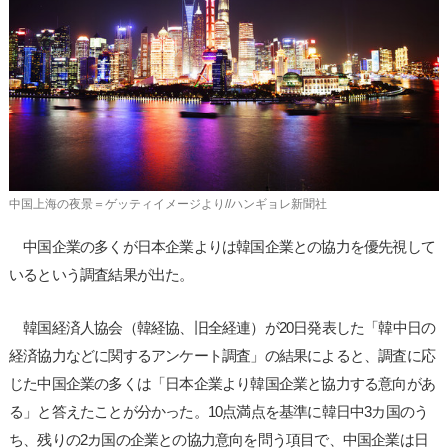
사
이
트
링
크
中国上海の夜景＝ゲッティイメージより//ハンギョレ新聞社
中国企業の多くが日本企業よりは韓国企業との協力を優先視して
いるという調査結果が出た。
韓国経済人協会（韓経協、旧全経連）が20日発表した「韓中日の
経済協力などに関するアンケート調査」の結果によると、調査に応
じた中国企業の多くは「日本企業より韓国企業と協力する意向があ
る」と答えたことが分かった。10点満点を基準に韓日中3カ国のう
ち、残りの2カ国の企業との協力意向を問う項目で、中国企業は日