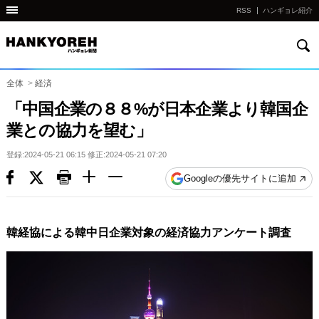
RSS
ハンギョレ紹介
検
他
索
の
国
全体
>
経済
の
「中国企業の８８%が日本企業より韓国企
サ
業との協力を望む」
イ
ト
登録:2024-05-21 06:15 修正:2024-05-21 07:20
の
Googleの優先サイトに追加
リ
ン
ク
韓経協による韓中日企業対象の経済協力アンケート調査
다
른
나
라