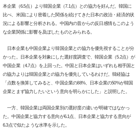
本企業（6.5点）より韓国企業（7.1点）との協力を好んだ。韓国に
比べ、米国により密着した関係を続けてきた日本の政治・経済的状
況による影響と分析される。中国内の昔からの反日感情もこのよう
な企業関係に影響を及ぼしたものとみられる。
日本企業も中国企業より韓国企業との協力を優先視することが分
かった。日本企業を対象にした選好度調査で、韓国企業（5.2点）が
中国企業（4.7点）を上回った。中国と日本企業はいずれも相手国と
の協力よりは韓国企業との協力を優先しているわけだ。韓経協は
「点数を換算してみると、中国企業の88%、日本企業の50%が韓国
企業とまず協力したいという意向を明らかにした」と説明した。
一方、韓国企業は両国企業別の選好度の違いが明確ではなかっ
た。中国企業と協力する意向が6.1点、日本企業と協力する意向が
6.3点で似たような水準を示した。