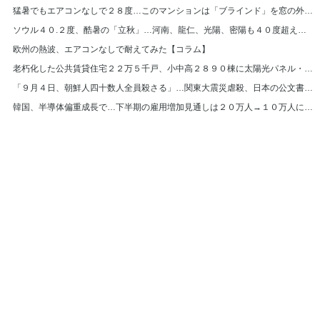
猛暑でもエアコンなしで２８度…このマンションは「ブラインド」を窓の外に設置＝韓国
ソウル４０.２度、酷暑の「立秋」…河南、龍仁、光陽、密陽も４０度超え＝韓国
欧州の熱波、エアコンなしで耐えてみた【コラム】
老朽化した公共賃貸住宅２２万５千戸、小中高２８９０棟に太陽光パネル・断熱材補強
「９月４日、朝鮮人四十数人全員殺さる」…関東大震災虐殺、日本の公文書また見つかる
韓国、半導体偏重成長で…下半期の雇用増加見通しは２０万人→１０万人に半減
© Hankyoreh Media Group All Rights Reserved.
발행인:박찬수 | 편집인:권태호 |
|
個人情報
利用規約
〒121-750 大韓民国ソウル特別市麻浦区ヒョチャンモクキル６ ハンギョレ新
聞社