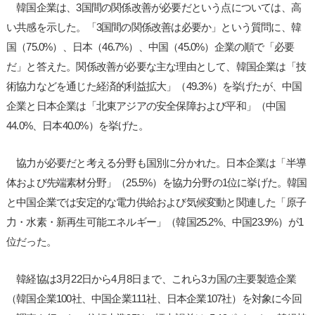
韓国企業は、3国間の関係改善が必要だという点については、高
い共感を示した。「3国間の関係改善は必要か」という質問に、韓
国（75.0%）、日本（46.7%）、中国（45.0%）企業の順で「必要
だ」と答えた。関係改善が必要な主な理由として、韓国企業は「技
術協力などを通じた経済的利益拡大」（49.3%）を挙げたが、中国
企業と日本企業は「北東アジアの安全保障および平和」（中国
44.0%、日本40.0%）を挙げた。
協力が必要だと考える分野も国別に分かれた。日本企業は「半導
体および先端素材分野」（25.5%）を協力分野の1位に挙げた。韓国
と中国企業では安定的な電力供給および気候変動と関連した「原子
力・水素・新再生可能エネルギー」（韓国25.2%、中国23.9%）が1
位だった。
韓経協は3月22日から4月8日まで、これら3カ国の主要製造企業
（韓国企業100社、中国企業111社、日本企業107社）を対象に今回