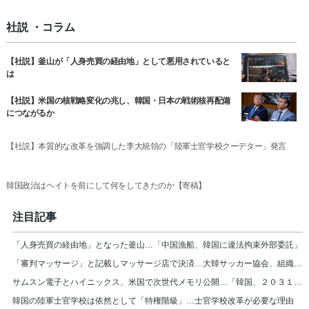
社説 ・コラム
【社説】釜山が「人身売買の経由地」として悪用されていると
は
【社説】米国の核戦略変化の兆し、韓国・日本の戦術核再配備
につながるか
【社説】本質的な改革を強調した李大統領の「陸軍士官学校クーデター」発言
韓国政治はヘイトを前にして何をしてきたのか【寄稿】
注目記事
「人身売買の経由地」となった釜山…「中国漁船、韓国に違法拘束外部委託」
「審判マッサージ」と記載しマッサージ店で決済…大韓サッカー協会、組織的に審判接待
サムスン電子とハイニックス、米国で次世代メモリ公開…「韓国、２０３１年まで首位」
韓国の陸軍士官学校は依然として「特権階級」…士官学校改革が必要な理由