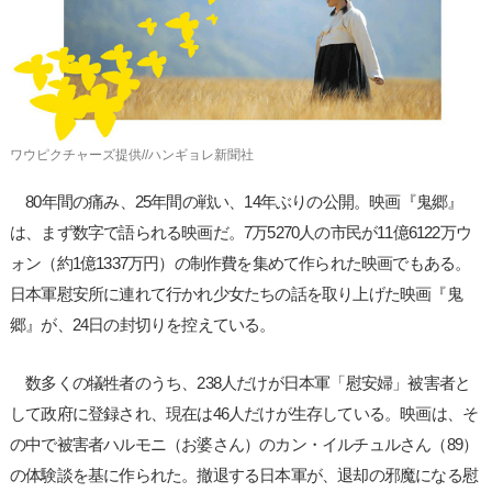
사
이
트
링
크
ワウピクチャーズ提供//ハンギョレ新聞社
80年間の痛み、25年間の戦い、14年ぶりの公開。映画『鬼郷』
は、まず数字で語られる映画だ。7万5270人の市民が11億6122万ウ
ォン（約1億1337万円）の制作費を集めて作られた映画でもある。
日本軍慰安所に連れて行かれ少女たちの話を取り上げた映画『鬼
郷』が、24日の封切りを控えている。
数多くの犠牲者のうち、238人だけが日本軍「慰安婦」被害者と
して政府に登録され、現在は46人だけが生存している。映画は、そ
の中で被害者ハルモニ（お婆さん）のカン・イルチュルさん（89）
の体験談を基に作られた。撤退する日本軍が、退却の邪魔になる慰