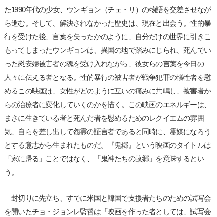
た1990年代の少女、ウンギョン（チェ・リ）の物語を交差させなが
ら進む。そして、解決されなかった歴史は、現在と出会う。性的暴
行を受けた後、言葉を失ったかのように、自分だけの世界に引きこ
もってしまったウンギョンは、異国の地で踏みにじられ、死んでい
った慰安婦被害者の魂を受け入れながら、彼女らの言葉を今日の
人々に伝える者となる。性的暴行の被害者が戦争犯罪の犠牲者を慰
めるこの映画は、女性がどのように互いの痛みに共鳴し、被害者か
らの治療者に変化していくのかを描く。この映画のエネルギーは、
まさに生きている者と死んだ者を慰めるためのレクイエムの雰囲
気、自らを差し出して怨霊の証言者であると同時に、霊媒になろう
とする意志から生まれたものだ。『鬼郷』という映画のタイトルは
「家に帰る」ことではなく、「鬼神たちの故郷」を意味するとい
う。
封切りに先立ち、すでに米国と韓国で支援者たちのための試写会
を開いたチョ・ジョンレ監督は「映画を作った者としては、試写会