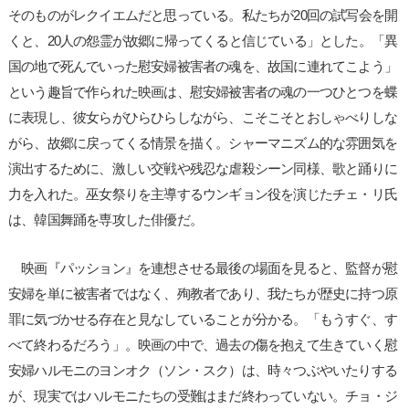
そのものがレクイエムだと思っている。私たちが20回の試写会を開
くと、20人の怨霊が故郷に帰ってくると信じている」とした。「異
国の地で死んでいった慰安婦被害者の魂を、故国に連れてこよう」
という趣旨で作られた映画は、慰安婦被害者の魂の一つひとつを蝶
に表現し、彼女らがひらひらしながら、こそこそとおしゃべりしな
がら、故郷に戻ってくる情景を描く。シャーマニズム的な雰囲気を
演出するために、激しい交戦や残忍な虐殺シーン同様、歌と踊りに
力を入れた。巫女祭りを主導するウンギョン役を演じたチェ・リ氏
は、韓国舞踊を専攻した俳優だ。
映画『パッション』を連想させる最後の場面を見ると、監督が慰
安婦を単に被害者ではなく、殉教者であり、我たちが歴史に持つ原
罪に気づかせる存在と見なしていることが分かる。「もうすぐ、す
べて終わるだろう」。映画の中で、過去の傷を抱えて生きていく慰
安婦ハルモニのヨンオク（ソン・スク）は、時々つぶやいたりする
が、現実ではハルモニたちの受難はまだ終わっていない。チョ・ジ