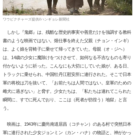
ワウピクチャーズ提供//ハンギョレ新聞社
しかし『鬼郷』は、残酷な歴史的事実や善意だけを強調する教科
書のような映画ではない。畑仕事を終えた父親（チョン・インギ）
は、よく娘を背椅子に乗せて帰ってきていた。母親（オ・ジヘ）
は、14歳の少女に魔除けをつけさせて、如何なる不吉なものも寄り
付かないように祈った。こんなにも大切にしていた娘が、ある日、
トラックに乗せられ、中国牡丹江慰安所に連行された。そこで日本
軍の将校は刀を抜いて、「お前たちは人間ではない。皇軍のための
雌犬に過ぎない」と脅す。少女たちは、「私たちは連れてこられた
瞬間に、すでに死んでおり、ここは（死者が彷徨う）地獄」と言
う。
映画は、1943年に慶尚南道居昌（コチャン）のある村で突然日本
軍に連行された少女ジョンミン（カン・ハナ）の物語と、神がかっ