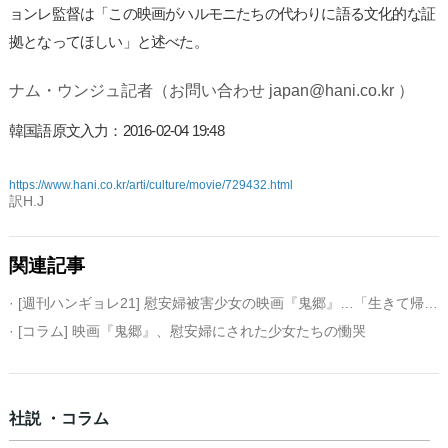
ョンレ監督は「この映画がハルモニたちの代わりに語る文化的な証
拠となってほしい」と述べた。
ナム・ウンジュ記者（お問い合わせ japan@hani.co.kr ）
韓国語原文入力：2016-02-04 19:48
https://www.hani.co.kr/arti/culture/movie/729432.html
訳H.J
関連記事
· [週刊ハンギョレ21] 慰安婦被害少女の映画『鬼郷』…「生きて帰ります」
· [コラム] 映画『鬼郷』、慰安婦にされた少女たちの慟哭
社説 ・コラム