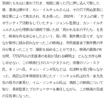
安婦たちを山に連れて行き、地面に掘った穴に押し込んで殺した
後、遺体は燃やす。カン・イルチュルさんは、その穴で死ぬ直前に
独立軍によって救出され、生き残った。 2002年、「ナヌムの家」で
ボランティア活動をしていたチョ・ジョンレ監督は、カン・イルチ
ュルさんが心理療法の過程で描いた絵「焼かれる女の子たち」を見
て、映画を作る決心をしたという。長い間、製作費が足りず、なか
なか製作に踏み切れなかったこの映画は、市民後援金で製作費の半
分が集まったことで、撮影を始めることができた。映画の最後の8
分間、7万5270人の支援者の名前が流れる瞬間は、どんな大作も映
し出せない、この映画だけのスペクタクルだ。俳優のソン・スク
氏、オ・ジヘ氏、チョン・インギ氏などは、出演料を受け取らなか
った。残忍な日本将校役を演じたイ・ソンチョル氏は白凡・金九先
生の母方の家系だ。イム・ソンチョル氏は、偶然この映画について
知り、美術監督とプロデューサーを兼任しながら、この映画の完成
の立役者になった。