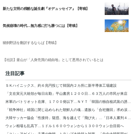
新たな文明の残酷な誕生劇『オデュッセイア』【寄稿】
気候崩壊の時代…無力感に打ち勝つには【寄稿】
猪飼野語を翻訳するならば【寄稿】
【社説】釜山が「人身売買の経由地」として悪用されているとは
注目記事
ＳＫハイニックス、約６兆円投じて韓国内２カ所に新半導体工場建設
「文在寅元大統領が毎日出勤」平山書房１２００日…６３万人の市民が来店
米軍のパトリオット在庫、１７００発以下…ＮＹＴ「韓国の独自核武装の誘因に」
「戦争神社」靖国に閉じ込められた朝鮮人の魂…遺族ら「合祀撤回」求め涙の訴え
大韓サッカー協会「性接待」疑惑、海を越えて「飛び火」…「日本人審判４人を調査中」
ウォン相場も乱高下…１ドル１６００ウォンから１３００ウォン台目前へ
「ユン・アゲイン」主導の牧師、トランプ大統領と対面…「自由大韓民国が困難に直面」