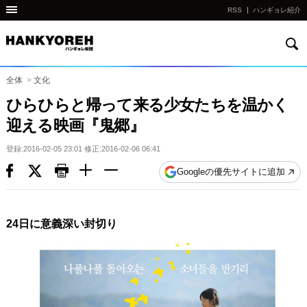
RSS
ハンギョレ紹介
検
他
索
の
国
全体
>
文化
の
ひらひらと帰って来る少女たちを温かく
サ
迎える映画『鬼郷』
イ
ト
登録:2016-02-05 23:01 修正:2016-02-06 06:41
の
Googleの優先サイトに追加
リ
ン
ク
24日に意義深い封切り
다
른
나
라