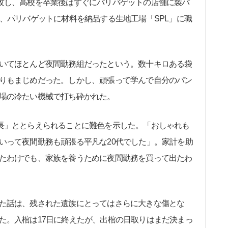
攻し、高校を卒業後はすぐにパリバゲットの店舗に製パ
、パリバゲットに材料を納品する生地工場「SPL」に職
いてほとんど夜間勤務組だったという。数十キロある袋
りもまじめだった。しかし、頑張って学んで自分のパン
場の冷たい機械で打ち砕かれた。
長」ととらえられることに難色を示した。「おしゃれも
いって夜間勤務も頑張る平凡な20代でした」。家計を助
たわけでも、家族を養うために夜間勤務を買って出たわ
た話は、残された遺族にとってはさらに大きな傷とな
た。入棺は17日に終えたが、出棺の日取りはまだ決まっ