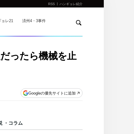
RSS
ハンギョレ紹介
検
ョレ21
済州4・3事件
索
組だったら機械を止
Googleの優先サイトに追加
説 ・コラム