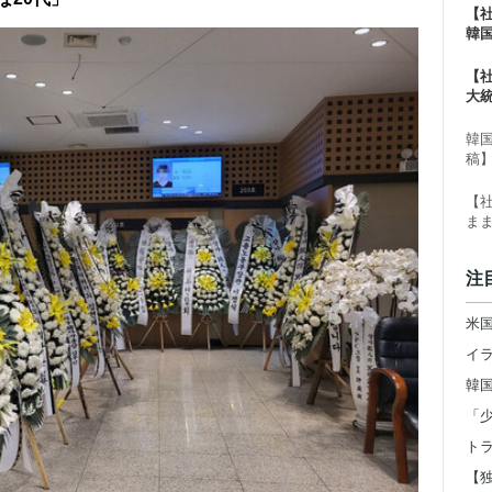
【
韓
る
【
大
ー
韓
稿
【
ま
注