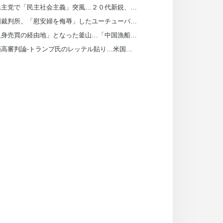
米民主党で「民主社会主義」突風…２０代新鋭、１５回当選の現役を破る
韓国裁判所、「慰安婦を侮辱」したユーチューバーによる「正義連の名誉毀損」認める
「人身売買の経由地」となった釜山…「中国漁船、韓国に違法拘束外部委託」
物価高審判論-トランプ氏のレッテル貼り…米国有権者はどちらを選ぶのか