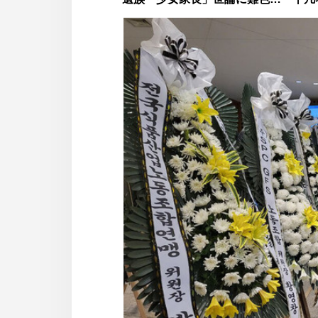
사
이
트
링
크