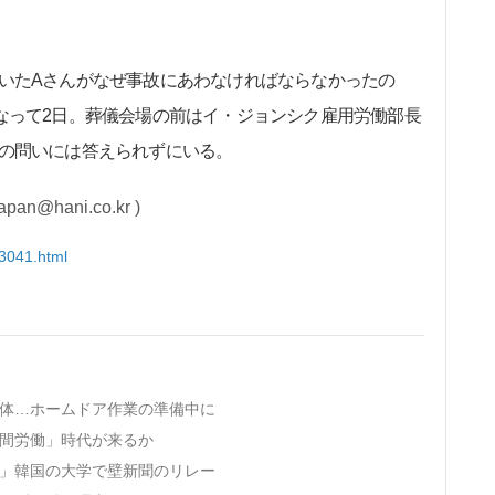
いたAさんがなぜ事故にあわなければならなかったの
なって2日。葬儀会場の前はイ・ジョンシク雇用労働部長
の問いには答えられずにいる。
hani.co.kr )
63041.html
重体…ホームドア作業の準備中に
時間労働」時代が来るか
い」韓国の大学で壁新聞のリレー