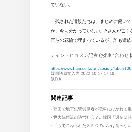
ていない。
残された遺族たちは、まじめに働いて
か、今も分かっていない。Aさんが亡く
官らの花輪で埋まっているが、誰も遺族
チャン・ヒョヌン記者 (お問い合わせ japan@
https://www.hani.co.kr/arti/society/labor/10
韓国語原文入力:2022-10-17 17:19
訳D.K
関連記事
· 韓国で地下鉄駅労働者が電車にひかれて
· 尹大統領流の過労社会？…韓国「週９２
· 「涙でこねられたＳＰＣのパンは食べな