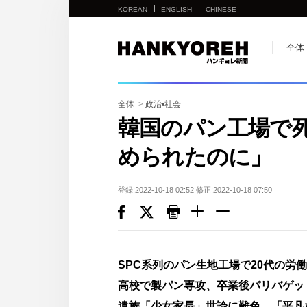
KOREAN
ENGLISH
CHINESE
他
全体
の
国
の
全体
>
政治•社会
サ
韓国のパン工場で
イ
められたのに」
ト
の
リ
登録:2022-10-18 02:52 修正:2022-10-18 07:50
ン
ク
다
른
SPC系列のパン生地工場で20代の
나
高校で製パン専攻、卒業後パリバゲ
라
遺族「少女家長」世論に難色…「平凡