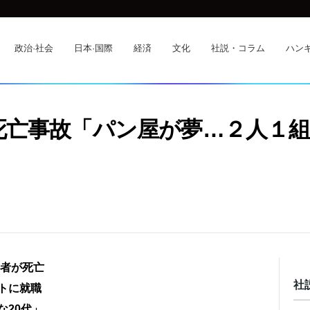
政治·社会
日本·国際
経済
文化
社説・コラム
ハンギ
死亡事故「パン屋が夢…２人１
労働者が死亡
社
ットに就職
な20代」