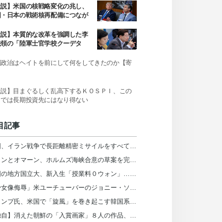
社説】米国の核戦略変化の兆し、
国・日本の戦術核再配備につなが
か
社説】本質的な改革を強調した李
統領の「陸軍士官学校クーデタ
」発言
国政治はヘイトを前にして何をしてきたのか【寄
】
社説】目まぐるしく乱高下するＫＯＳＰＩ、この
までは長期投資先にはなり得ない
目記事
米国、イラン戦争で長距離精密ミサイルをすべて消費
イランとオマーン、ホルムズ海峡合意の草案を完成…統制権・通航料めぐり米国と隔たり
韓国の地方国立大、新入生「授業料０ウォン」…来年から全額奨学金検討
「少女像侮辱」米ユーチューバーのジョニー・ソマリ氏、二審も懲役６カ月の実刑判決
トランプ氏、米国で「旋風」を巻き起こす韓国系知事候補を「共産主義者の狂人」と非難
【独自】消えた朝鮮の「入賞画家」８人の作品、日本の皇室が所蔵していた