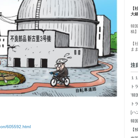
る
【
大
ー
韓
稿
【
ま
注
[ハ
toon/605592.html