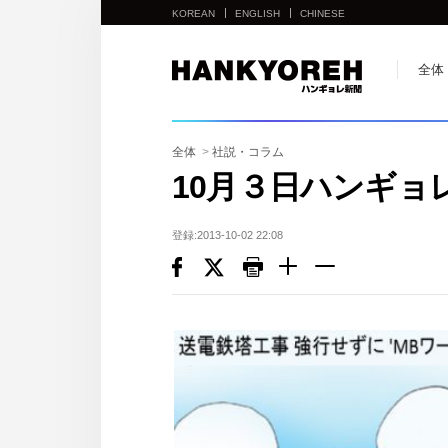
KOREAN
ENGLISH
CHINESE
他
全体
の
国
の
全体
>
社説・コラム
サ
10月３日ハンギョ
イ
ト
登録:2013-10-02 22:08
の
リ
ン
ク
다
른
나
라