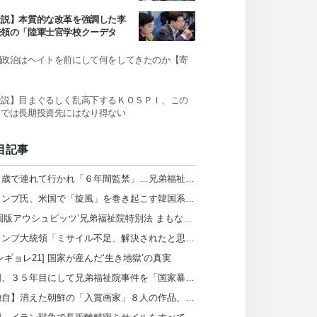
か
社説】本質的な改革を強調した李
統領の「陸軍士官学校クーデタ
」発言
国政治はヘイトを前にして何をしてきたのか【寄
】
社説】目まぐるしく乱高下するＫＯＳＰＩ、この
までは長期投資先にはなり得ない
目記事
１１歳で連れて行かれ「６年間監禁」…兄弟福祉院が私の人生を壊した＝韓国
トランプ氏、米国で「旋風」を巻き起こす韓国系知事候補を「共産主義者の狂人」と非難
‘韓国版アウシュビッツ’兄弟福祉院特別法 まもなく再発議
トランプ大統領「ミサイル不足、解決されたと思っていた」…ヘグセス長官を厳しく叱責
ンギョレ21] 国家が産んだ‘生き地獄’の真実
韓国、３５年目にして兄弟福祉院事件を「国家暴力」と初認定…死者は６５７人
【独自】消えた朝鮮の「入賞画家」８人の作品、日本の皇室が所蔵していた