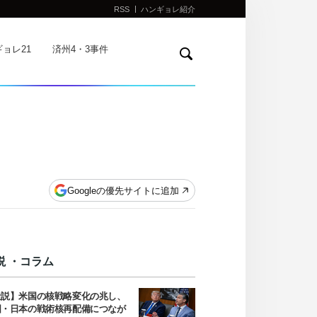
RSS
ハンギョレ紹介
検
ョレ21
済州4・3事件
索
Googleの優先サイトに追加
説 ・コラム
社説】米国の核戦略変化の兆し、
国・日本の戦術核再配備につなが