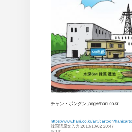
사
이
트
링
크
チャン・ポングン jang＠hani.co.kr
https://www.hani.co.kr/arti/cartoon/hanicar
韓国語原文入力:2013/10/02 20:47
訳J.S