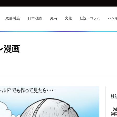
政治·社会
日本·国際
経済
文化
社説・コラム
ハンギ
レ漫画
社
【
韓