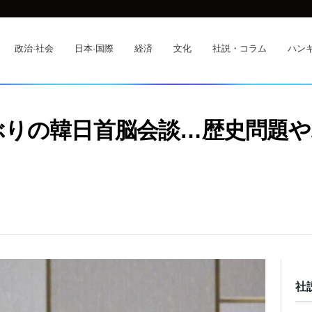
政治·社会
日本·国際
経済
文化
社説・コラム
ハンギ
ぶりの韓日首脳会談…歴史問題や
社