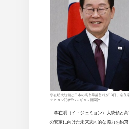
사
이
트
링
크
李在明大統領と日本の高市早苗首相が13日、奈良
テヒョン記者//ハンギョレ新聞社
李在明（イ・ジェミョン）大統領と高
の安定に向けた未来志向的な協力を約束し