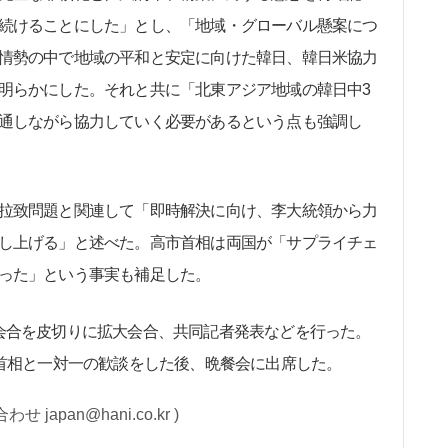
続けることにした」とし、「地域・グローバル懸案につ
情勢の中で地域の平和と安定に向けた韓日、韓日米協力
明らかにした。それと共に「北東アジア地域の韓日中3
通しながら協力していく必要があるという点も強調し
拉致問題と関連して「即時解決に向け、李大統領から力
し上げる」と述べた。高市首相は両国が「サプライチェ
った」という事実も補足した。
会合を皮切りに拡大会合、共同記者発表などを行った。
市首相と一対一の歓談をした後、晩餐会に出席した。
apan@hani.co.kr )