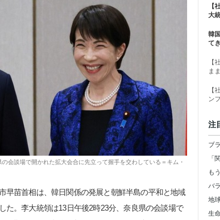
【
大
ー
韓
て
【
ま
【
ン
注
県の会談場で開かれた拡大会合に先立って握手を交わしている＝キム・
市早苗首相は、韓日関係の発展と朝鮮半島の平和と地域
地
た。李大統領は13日午後2時23分、奈良県の会談場で