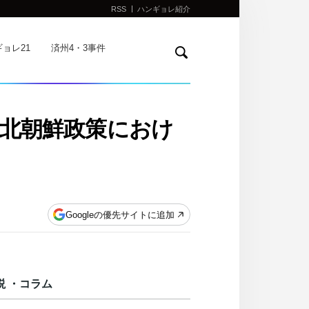
RSS
ハンギョレ紹介
検
ョレ21
済州4・3事件
索
北朝鮮政策におけ
Googleの優先サイトに追加
説 ・コラム