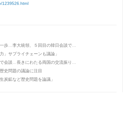
se/1239526.html
· 「長生炭鉱の惨劇」究明に向けた協力の第一歩…李大統領、５回目の韓日会談で結実
協力」サプライチェーンも議論」
· 高市首相「李大統領のリクエスト通り奈良で会談…長きにわたる両国の交流振り返る」
・歴史問題の議論に注目
長生炭鉱など歴史問題を論議」