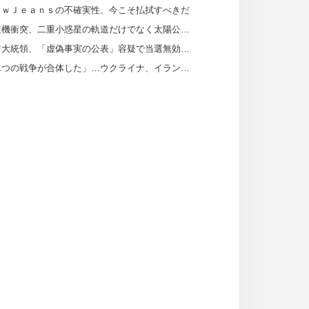
ｅｗＪｅａｎｓの不確実性、今こそ払拭すべきだ
探査機衝突、二重小惑星の軌道だけでなく太陽公転まで変えた
尹前大統領、「虚偽事実の公表」容疑で当選無効判決…確定すれば前与党は選挙費返還
「二つの戦争が合体した」…ウクライナ、イラン船を攻撃し「参戦」したわけは