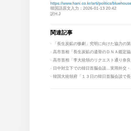
https://www.hani.co.kr/arti/politics/bluehou
韓国語原文入力：2026-01-13 20:42
訳H.J
関連記事
· 高市首相「長生炭鉱の遺骨のＤＮＡ鑑定
· 日中対立下での韓日首脳会談…実用外交
· 韓国大統領府「１３日の韓日首脳会談で