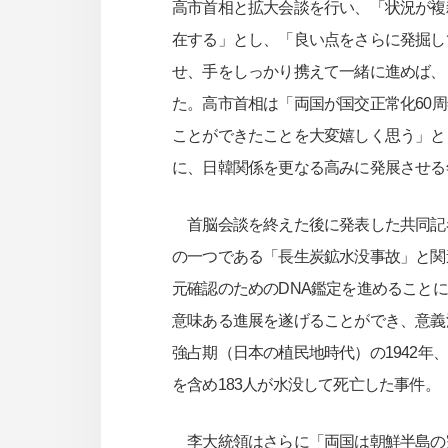
高市首相と拡大会談を行い、「状況が複
在する」とし、「良い点をさらに発掘し
せ、手をしっかり携えて一緒に進めば、
た。高市首相は「両国が国交正常化60
ことができたことを大変嬉しく思う」と
に、日韓関係を更なる高みに発展させる
首脳会談を終えた後に発表した共同記
の一つである「長生炭鉱水没事故」と関
元確認のためのDNA鑑定を進めること
意味ある進展を遂げることができ、意義
強占期（日本の植民地時代）の1942
を含め183人が水没して死亡した事件。
李大統領はさらに「両国は朝鮮半島の