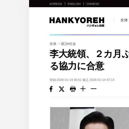
KOREAN
ENGLISH
CHINESE
他
全体
の
国
の
全体
>
政治•社会
サ
李大統領、２カ月
イ
る協力に合意
ト
の
リ
登録:2026-01-14 06:51 修正:2026-01-14 07:14
ン
ク
다
른
나
라