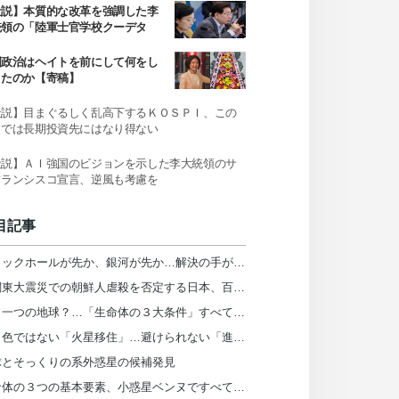
社説】本質的な改革を強調した李
統領の「陸軍士官学校クーデタ
」発言
国政治はヘイトを前にして何をし
きたのか【寄稿】
社説】目まぐるしく乱高下するＫＯＳＰＩ、この
までは長期投資先にはなり得ない
社説】ＡＩ強国のビジョンを示した李大統領のサ
フランシスコ宣言、逆風も考慮を
目記事
ブラックホールが先か、銀河が先か…解決の手がかりを発見
「関東大震災での朝鮮人虐殺を否定する日本、百年前と何が違うのか」【インタビュー】
もう一つの地球？…「生命体の３大条件」すべて備えた系外惑星を発見
バラ色ではない「火星移住」…避けられない「進化」の影【レビュー】
球とそっくりの系外惑星の候補発見
生命体の３つの基本要素、小惑星ベンヌですべて発見