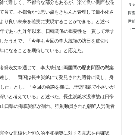
雑で難しく、不都合な部分もあるが、楽で良い側面も混
Ｎ
て育て、不都合かつ悪い点をきちんと管理して最小化さ
より良い未来を確実に実現することができる」と述べ
周年であった昨年以来、日韓関係の重要性を一貫して示す
したうえで、「今年も今回の李大統領の訪日を皮切り
年になることを期待している」と応えた。
者発表文を通じて、李大統領は両国間の歴史問題の懸案
連し、「両国は長生炭鉱にて発見された遺骨に関し、身
にした」とし、「今回の会談を機に、歴史問題で小さいが
深いと考えている」と述べた。長生炭鉱水没事故は日帝
年、山口県の海底炭鉱が崩れ、強制動員された朝鮮人労働者
完全な非核化と恒久的平和構築に対する意志を再確認