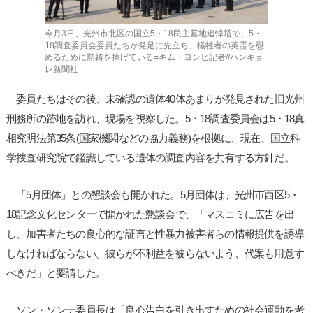
今月3日、光州市北区の国立5・18民主墓地追悼塔で、5・
18調査委員会委員たちが発足に先立ち、犠牲者の英霊を慰
めるために黙祷を捧げている=キム・ヨンヒ記者//ハンギョ
レ新聞社
委員たちはその後、未確認の遺体40体あまりが発見された旧光州
刑務所の跡地を訪れ、現場を視察した。5・18調査委員会は5・18真
相究明法第35条(国家機関などの協力義務)を根拠に、現在、国立科
学捜査研究院で鑑識している遺体の調査内容を共有する方針だ。
「5月団体」との懇談会も開かれた。5月団体は、光州市西区5・
18記念文化センターで開かれた懇談会で、「マスコミに広告を出
し、加害者たちの良心的な証言と性暴力被害者らの情報提供を誘導
しなければならない。彼らが不利益を被らないよう、代案も用意す
べきだ」と要請した。
ソン・ソンテ委員長は「良心告白を引き出すための社会運動を考