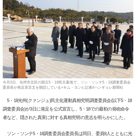
사
이
트
링
크
今月3日、光州市北区の国立5・18民主墓地で、ソン・ソンテ5・18調査委員会
委員長が発足宣言文を朗読している=キム・ヨンヒ記者//ハンギョレ新聞社
5・18光州(クァンジュ)民主化運動真相究明調査委員会(以下5・18
調査委員会)が3日に発足を公式宣言し、5・18での最初の発砲命令
者など、隠された真実に対する真相究明の意志を明らかにした。
ソン・ソンテ5・18調査委員会委員長は同日、委員8人とともに光