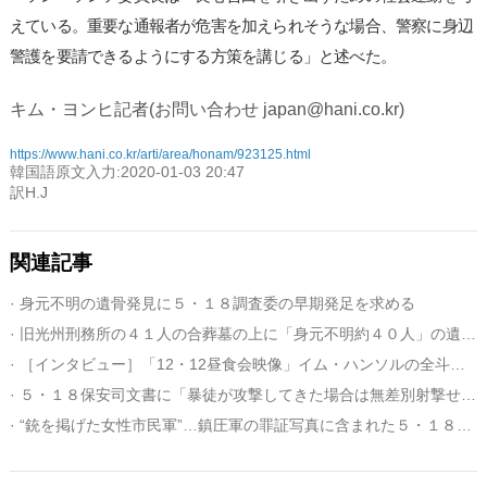
えている。重要な通報者が危害を加えられそうな場合、警察に身辺
警護を要請できるようにする方策を講じる」と述べた。
キム・ヨンヒ記者(お問い合わせ japan@hani.co.kr)
https://www.hani.co.kr/arti/area/honam/923125.html
韓国語原文入力:2020-01-03 20:47
訳H.J
関連記事
· 身元不明の遺骨発見に５・１８調査委の早期発足を求める
· 旧光州刑務所の４１人の合葬墓の上に「身元不明約４０人」の遺体を発見
· ［インタビュー］「12・12昼食会映像」イム・ハンソルの全斗煥追跡記
· ５・１８保安司文書に「暴徒が攻撃してきた場合は無差別射撃せよ」
· “銃を掲げた女性市民軍”…鎮圧軍の罪証写真に含まれた５・１８の真実