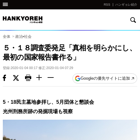
RSS
ハンギョレ紹介
検
他
索
の
国
全体
>
政治•社会
の
５・１８調査委発足「真相を明らかにし、
サ
最初の国家報告書作る」
イ
ト
登録:2020-01-04 00:17 修正:2020-01-04 07:29
の
Googleの優先サイトに追加
リ
ン
ク
5・18民主墓地参拝し、5月団体と懇談会
다
光州刑務所跡の発掘現場も視察
른
나
라