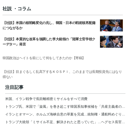
社説 ・コラム
【社説】米国の核戦略変化の兆し、韓国・日本の戦術核再配備
につながるか
【社説】本質的な改革を強調した李大統領の「陸軍士官学校ク
ーデター」発言
韓国政治はヘイトを前にして何をしてきたのか【寄稿】
【社説】目まぐるしく乱高下するＫＯＳＰＩ、このままでは長期投資先にはなり
得ない
注目記事
米国、イラン戦争で長距離精密ミサイルをすべて消費
トランプ氏、米国で「旋風」を巻き起こす韓国系知事候補を「共産主義者の狂人」と非難
イランとオマーン、ホルムズ海峡合意の草案を完成…統制権・通航料めぐり米国と隔たり
トランプ大統領「ミサイル不足、解決されたと思っていた」…ヘグセス長官を厳しく叱責