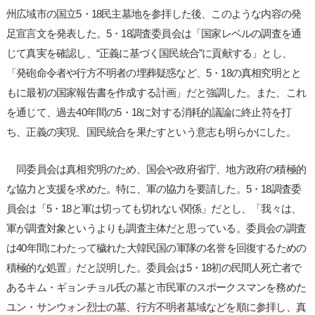
州広域市の国立5・18民主墓地を参拝した後、このような内容の発
足宣言文を発表した。5・18調査委員会は「国家レベルの調査を通
じて真実を確認し、“正義に基づく国民統合”に貢献する」とし、
「発砲命令者や行方不明者の埋葬疑惑など、5・18の真相究明とと
もに最初の国家報告書を作成する計画」だと強調した。また、これ
を通じて、過去40年間の5・18に対する消耗的議論に終止符を打
ち、正義の実現、国民統合を果たすという意志も明らかにした。
同委員会は真相究明のため、国会や政府省庁、地方政府の積極的
な協力と支援を求めた。特に、軍の協力を要請した。5・18調査委
員会は「5・18と軍は切っても切れない関係」だとし、「我々は、
軍が調査対象というよりも調査主体だと思っている。委員会の調査
は40年間にわたって穢れた大韓民国の軍隊の名誉を回復するための
積極的な処置」だと説明した。委員会は5・18初の民間人死亡者で
あるキム・ギョンチョル氏の墓と市民軍のスポークスマンを務めた
ユン・サンウォン烈士の墓、行方不明者墓域などを順に参拝し、真