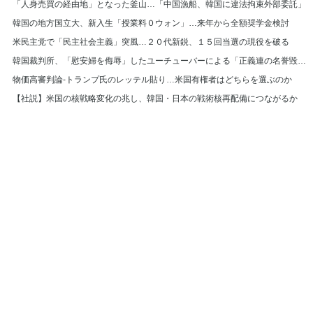
「人身売買の経由地」となった釜山…「中国漁船、韓国に違法拘束外部委託」
韓国の地方国立大、新入生「授業料０ウォン」…来年から全額奨学金検討
米民主党で「民主社会主義」突風…２０代新鋭、１５回当選の現役を破る
韓国裁判所、「慰安婦を侮辱」したユーチューバーによる「正義連の名誉毀損」認める
物価高審判論-トランプ氏のレッテル貼り…米国有権者はどちらを選ぶのか
【社説】米国の核戦略変化の兆し、韓国・日本の戦術核再配備につながるか
© Hankyoreh Media Group All Rights Reserved.
발행인:박찬수 | 편집인:권태호 |
|
個人情報
利用規約
〒121-750 大韓民国ソウル特別市麻浦区ヒョチャンモクキル６ ハンギョレ新
聞社
電話番号 :
(日本語版) | メールアドレス :
(日
+82-2-710-0326
japan@hani.co.kr