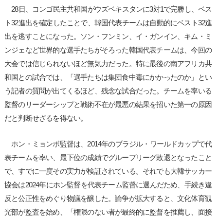
28日、コンゴ民主共和国がウズベキスタンに3対1で完勝し、ベス
ト32進出を確定したことで、韓国代表チームは自動的にベスト32進
出を逃すことになった。ソン・フンミン、イ・ガンイン、キム・ミ
ンジェなど世界的な選手たちがそろった韓国代表チームは、今回の
大会では信じられないほど無気力だった。特に最後の南アフリカ共
和国との試合では、「選手たちは集団食中毒にかかったのか」とい
う記者の質問が出てくるほど、残念な試合だった。チームを率いる
監督のリーダーシップと戦術不在が最悪の結果を招いた第一の原因
だと判断せざるを得ない。
ホン・ミョンボ監督は、2014年のブラジル・ワールドカップで代
表チームを率い、最下位の成績でグループリーグ敗退となったこと
で、すでに一度その実力が検証されている。それでも大韓サッカー
協会は2024年にホン監督を代表チーム監督に選んだため、手続き違
反と公正性をめぐり物議を醸した。論争が拡大すると、文化体育観
光部が監査を始め、「権限のない者が最終的に監督を推薦し、面接