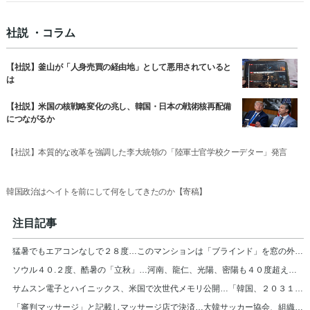
社説 ・コラム
【社説】釜山が「人身売買の経由地」として悪用されていると
は
【社説】米国の核戦略変化の兆し、韓国・日本の戦術核再配備
につながるか
【社説】本質的な改革を強調した李大統領の「陸軍士官学校クーデター」発言
韓国政治はヘイトを前にして何をしてきたのか【寄稿】
注目記事
猛暑でもエアコンなしで２８度…このマンションは「ブラインド」を窓の外に設置＝韓国
ソウル４０.２度、酷暑の「立秋」…河南、龍仁、光陽、密陽も４０度超え＝韓国
サムスン電子とハイニックス、米国で次世代メモリ公開…「韓国、２０３１年まで首位」
「審判マッサージ」と記載しマッサージ店で決済…大韓サッカー協会、組織的に審判接待