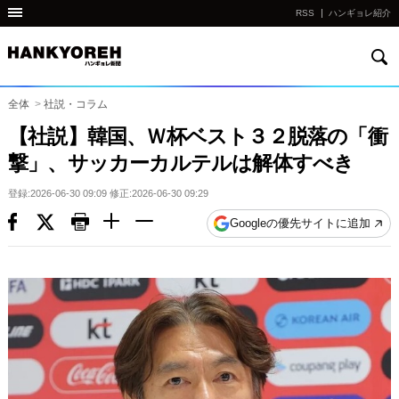
RSS
ハンギョレ紹介
検
他
索
の
国
全体
>
社説・コラム
の
【社説】韓国、Ｗ杯ベスト３２脱落の「衝
サ
撃」、サッカーカルテルは解体すべき
イ
ト
登録:2026-06-30 09:09 修正:2026-06-30 09:29
の
Googleの優先サイトに追加
リ
ン
ク
다
른
나
라