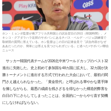
사
이
트
링
크
ホン・ミョンボ監督が南アフリカ共和国との試合翌日の26日（韓国時間）、メ
キシコ・グアダラハラ近郊のサポパンにあるチバス・ベルデ・バジェ訓練場で
取材団の質問に答えている。ホン監督はこの日の記者会見で「試合内容がなぜ
ああだったのか、簡単には答えを見つけられずにいる」と述べた=サポパン/聯合
ニュース
サッカー韓国代表チームが2026北中米ワールドカップのベスト32
進出に失敗した。史上初めて参加国を48カ国に拡大し、32カ国が決
勝トーナメントに進出する方式で行われた大会において、最初の関
門さえ越えられなかった。「黄金世代」と呼ばれる華やかな選手陣
を擁しながらも、最悪の成績を残さざるを得なかった構造的弊害を
白日の下にさらしてしまったことは、全面的に一からやり直す契機
にしなければならない。