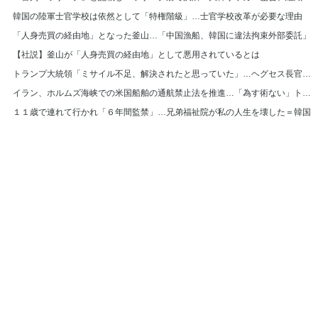
韓国の陸軍士官学校は依然として「特権階級」…士官学校改革が必要な理由
「人身売買の経由地」となった釜山…「中国漁船、韓国に違法拘束外部委託」
【社説】釜山が「人身売買の経由地」として悪用されているとは
トランプ大統領「ミサイル不足、解決されたと思っていた」…ヘグセス長官を厳しく叱責
イラン、ホルムズ海峡での米国船舶の通航禁止法を推進…「為す術ない」トランプ大統領
１１歳で連れて行かれ「６年間監禁」…兄弟福祉院が私の人生を壊した＝韓国
© Hankyoreh Media Group All Rights Reserved.
발행인:박찬수 | 편집인:권태호 |
|
個人情報
利用規約
〒121-750 大韓民国ソウル特別市麻浦区ヒョチャンモクキル６ ハンギョレ新
聞社