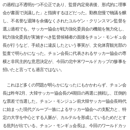
の過程は不透明かつ不公正であり、監督内定発表後、形式的に理事
会が書面で決議した」と指摘するほどだった。勤務怠慢で物議を醸
し、不名誉な退陣を余儀なくされたユルゲン・クリンスマン監督を
選ぶ過程でも、サッカー協会が戦力強化委員会の機能を無力化し、
戦力強化委員が実施すべき監督候補者の面接をチョン・モンギュ会
長が行うなど、手続きに違反したという事実が、文化体育観光部の
監査で明らかになった。チョン会長に代表されるサッカー協会の専
横と非民主的な意思決定が、今回の北中米ワールドカップの惨事を
招いたと言っても過言ではない。
これほど多くの問題が明らかになったにもかかわらず、チョン会
長は昨年2月、大韓サッカー協会長の4期目の再選に挑戦し、圧倒的
な票差で当選した。チョン・モンジュン前大韓サッカー協会長時代
に始まった現代グループ一族によるサッカー協会への支配力と、特
定の大学を中心とする人脈が、カルテルを形成しているためだとす
る批判が出ている。チョン・モンギュ会長は、今回のワールドカッ