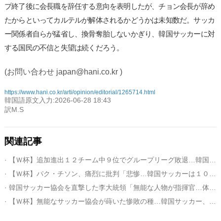
プ終了後に会長職を辞任する意向を表明したが、チョン会長が辞め
たからといってカルテルが解体されるかどうかは未知数だ。サッカ
ー関係者自らが猛省し、換骨奪胎しないかぎり、韓国サッカーに対
する国民の不信と失望は続くだろう。
(お問い合わせ japan@hani.co.kr )
https://www.hani.co.kr/arti/opinion/editorial/1265714.html
韓国語原文入力:2026-06-28 18:43
訳M.S
関連記事
· 【Ｗ杯】追加進出１２チーム中９位でグループリーグ敗退…韓国代表チーム監督の悲劇
· 【Ｗ杯】パク・チソン、痛烈に批判「悲惨…韓国サッカーは１０年学んだことを忘れた」
· 韓国サッカー協会を直撃した李大統領「無能な人物が指揮官…体育行政改革を推進」
· 【Ｗ杯】無能なサッカー協会が蒔いた惨敗の種…韓国サッカー、予見されていた没落