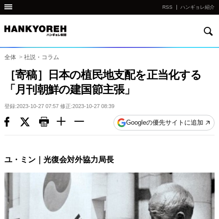
RSS
ハンギョレ紹介
検
他
索
の
国
全体
>
社説・コラム
の
［寄稿］日本の植民地支配を正当化する
サ
「月刊朝鮮の建国節主張」
イ
ト
登録:2023-10-27 07:57 修正:2023-10-27 08:39
の
Googleの優先サイトに追加
リ
ン
ク
ユ・ミン｜光復会対外協力局長
다
른
나
라