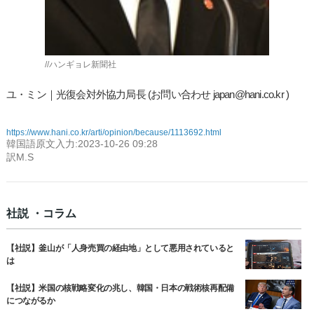
//ハンギョレ新聞社
ユ・ミン｜光復会対外協力局長 (お問い合わせ japan@hani.co.kr )
https://www.hani.co.kr/arti/opinion/because/1113692.html
韓国語原文入力:2023-10-26 09:28
訳M.S
社説 ・コラム
【社説】釜山が「人身売買の経由地」として悪用されていると
は
【社説】米国の核戦略変化の兆し、韓国・日本の戦術核再配備
につながるか