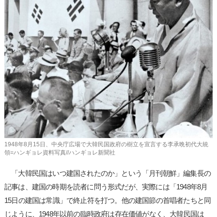
사
이
트
링
크
1948年8月15日、中央庁広場で大韓民国政府の樹立を宣言する李承晩初代大統
領=ハンギョレ資料写真//ハンギョレ新聞社
「大韓民国はいつ建国されたのか」という「月刊朝鮮」編集長の
記事は、建国の時期を読者に問う形式だが、実際には「1948年8月
15日の建国は常識」で終止符を打つ。他の建国節の首唱者たちと同
じように、1948年以前の臨時政府は存在価値がなく、大韓民国は