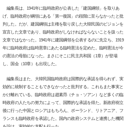
編集長は、1941年に臨時政府が公表した「建国綱領」を取りあ
げ、臨時政府が綱領にある「第一復国」の段階に至らなかったと批
判した。だが、建国綱領は主権を取り戻した大韓民国のビジョンを
宣言した文章であり、臨時政府がしなければならないことを扱った
文章ではなかった。1941年に建国綱領を公表するのに先立ち、1919
年に臨時政府は臨時憲章にあたる臨時憲法を定めた。臨時憲法が今
の憲法の母胎になった。まさにそこに民主共和国（1章）が登場
し、国会（10章）も出現した。
編集長はまた、大韓民国臨時政府は国際的な承認を得られず、実
効的に統制することもできなかったと批判する。これもまた事実と
かけ離れている。臨時政府は趙素昻（チョ・ソアン）など多くの臨
時政府の人たちの努力によって、国際的な承認を得た。新政府樹立
後に行った中国とロシアはもちろん、ポーランド、リトアニア、フ
ランスも臨時政府を承認した。国内の政府システムと連携した機関
を設け、実効的な支配も行った。