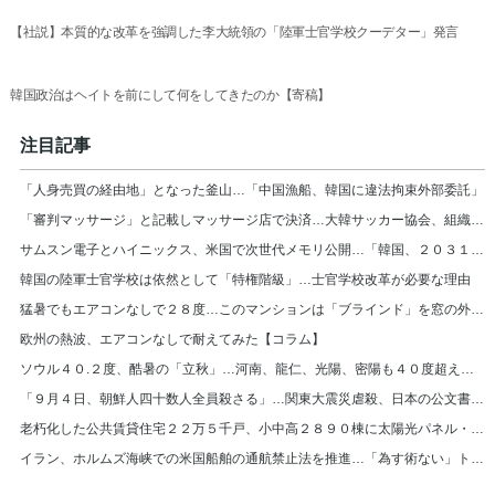
【社説】本質的な改革を強調した李大統領の「陸軍士官学校クーデター」発言
韓国政治はヘイトを前にして何をしてきたのか【寄稿】
注目記事
「人身売買の経由地」となった釜山…「中国漁船、韓国に違法拘束外部委託」
「審判マッサージ」と記載しマッサージ店で決済…大韓サッカー協会、組織的に審判接待
サムスン電子とハイニックス、米国で次世代メモリ公開…「韓国、２０３１年まで首位」
韓国の陸軍士官学校は依然として「特権階級」…士官学校改革が必要な理由
猛暑でもエアコンなしで２８度…このマンションは「ブラインド」を窓の外に設置＝韓国
欧州の熱波、エアコンなしで耐えてみた【コラム】
ソウル４０.２度、酷暑の「立秋」…河南、龍仁、光陽、密陽も４０度超え＝韓国
「９月４日、朝鮮人四十数人全員殺さる」…関東大震災虐殺、日本の公文書また見つかる
老朽化した公共賃貸住宅２２万５千戸、小中高２８９０棟に太陽光パネル・断熱材補強
イラン、ホルムズ海峡での米国船舶の通航禁止法を推進…「為す術ない」トランプ大統領