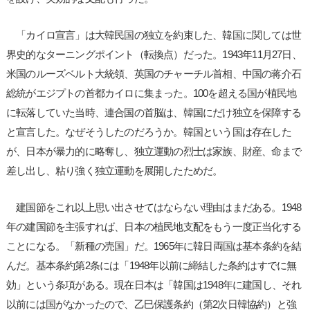
「カイロ宣言」は大韓民国の独立を約束した、韓国に関しては世
界史的なターニングポイント（転換点）だった。1943年11月27日、
米国のルーズベルト大統領、英国のチャーチル首相、中国の蒋介石
総統がエジプトの首都カイロに集まった。100を超える国が植民地
に転落していた当時、連合国の首脳は、韓国にだけ独立を保障する
と宣言した。なぜそうしたのだろうか。韓国という国は存在した
が、日本が暴力的に略奪し、独立運動の烈士は家族、財産、命まで
差し出し、粘り強く独立運動を展開したためだ。
建国節をこれ以上思い出させてはならない理由はまだある。1948
年の建国節を主張すれば、日本の植民地支配をもう一度正当化する
ことになる。「新種の売国」だ。1965年に韓日両国は基本条約を結
んだ。基本条約第2条には「1948年以前に締結した条約はすでに無
効」という条項がある。現在日本は「韓国は1948年に建国し、それ
以前には国がなかったので、乙巳保護条約（第2次日韓協約）と強