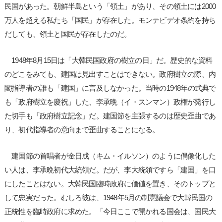
民国があった。朝鮮半島という「領土」があり、その領土には2000
万人を超える私たち「国民」が存在した。モンテビデオ条約を持ち
だしても、領土と国民が存在したのだ。
1948年8月15日は「大韓民国政府の樹立の日」だ。歴史的な資料
のどこをみても、建国は見出すことはできない。政府樹立の際、内
閣指導者の誰も「建国」に言及しなかった。当時の1948年の式典で
も「政府樹立を慶祝」した、李承晩（イ・スンマン）政権が発行し
た切手も「政府樹立記念」だ。建国節を主張するのは歴史歪曲であ
り、初代指導者の意向まで歪曲することになる。
建国節の首唱者が金日成（キム・イルソン）のように偶像化した
い人は、李承晩初代大統領だ。だが、李大統領ですら「建国」を口
にしたことはない。大韓民国臨時政府に価値を置き、そのトップと
して忠実だった。むしろ彼は、1948年5月の制憲議会で大韓民国の
正統性を臨時政府に求めた。「今日ここで開かれる国会は、国民大