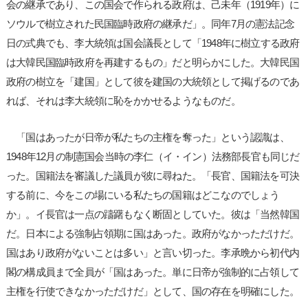
会の継承であり、この国会で作られる政府は、己未年（1919年）に
ソウルで樹立された民国臨時政府の継承だ」。同年7月の憲法記念
日の式典でも、李大統領は国会議長として「1948年に樹立する政府
は大韓民国臨時政府を再建するもの」だと明らかにした。大韓民国
政府の樹立を「建国」として彼を建国の大統領として掲げるのであ
れば、それは李大統領に恥をかかせるようなものだ。
「国はあったが日帝が私たちの主権を奪った」という認識は、
1948年12月の制憲国会当時の李仁（イ・イン）法務部長官も同じだ
った。国籍法を審議した議員が彼に尋ねた。「長官、国籍法を可決
する前に、今をこの場にいる私たちの国籍はどこなのでしょう
か」。イ長官は一点の躊躇もなく断固としていた。彼は「当然韓国
だ。日本による強制占領期に国はあった。政府がなかっただけだ。
国はあり政府がないことは多い」と言い切った。李承晩から初代内
閣の構成員まで全員が「国はあった。単に日帝が強制的に占領して
主権を行使できなかっただけだ」として、国の存在を明確にした。