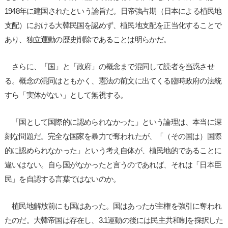
1948年に建国されたという論旨だ。日帝強占期（日本による植民地
支配）における大韓民国を認めず、植民地支配を正当化することで
あり、独立運動の歴史削除であることは明らかだ。
さらに、「国」と「政府」の概念まで混同して読者を当惑させ
る。概念の混同はともかく、憲法の前文に出てくる臨時政府の法統
すら「実体がない」として無視する。
「国として国際的に認められなかった」という論理は、本当に深
刻な問題だ。完全な国家を暴力で奪われたが、「（その国は）国際
的に認められなかった」という考え自体が、植民地的であることに
違いはない。自ら国がなかったと言うのであれば、それは「日本臣
民」を自認する言葉ではないのか。
植民地解放前にも国はあった。国はあったが主権を強引に奪われ
たのだ。大韓帝国は存在し、3.1運動の後には民主共和制を採択した