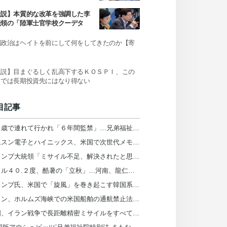
か
社説】本質的な改革を強調した李
統領の「陸軍士官学校クーデタ
」発言
国政治はヘイトを前にして何をしてきたのか【寄
】
社説】目まぐるしく乱高下するＫＯＳＰＩ、この
までは長期投資先にはなり得ない
目記事
１１歳で連れて行かれ「６年間監禁」…兄弟福祉院が私の人生を壊した＝韓国
サムスン電子とハイニックス、米国で次世代メモリ公開…「韓国、２０３１年まで首位」
トランプ大統領「ミサイル不足、解決されたと思っていた」…ヘグセス長官を厳しく叱責
ソウル４０.２度、酷暑の「立秋」…河南、龍仁、光陽、密陽も４０度超え＝韓国
トランプ氏、米国で「旋風」を巻き起こす韓国系知事候補を「共産主義者の狂人」と非難
イラン、ホルムズ海峡での米国船舶の通航禁止法を推進…「為す術ない」トランプ大統領
米国、イラン戦争で長距離精密ミサイルをすべて消費