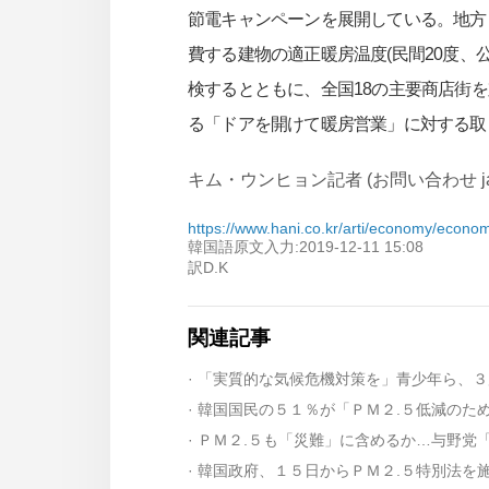
節電キャンペーンを展開している。地方
費する建物の適正暖房温度(民間20度、
検するとともに、全国18の主要商店街を対
る「ドアを開けて暖房営業」に対する取
キム・ウンヒョン記者 (お問い合わせ japan@
https://www.hani.co.kr/arti/economy/econ
韓国語原文入力:2019-12-11 15:08
訳D.K
関連記事
· 「実質的な気候危機対策を」青少年ら、
· 韓国国民の５１％が「ＰＭ２.５低減の
· ＰＭ２.５も「災難」に含めるか…与野党
· 韓国政府、１５日からＰＭ２.５特別法を