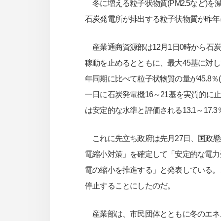
冬に増える粒子状物質(PM2.5など)
石炭発電所が排出する粒子状物質が昨年
産業通商資源部は12月1日0時から石
稼動を止めるとともに、最大45基に対し
年同期に比べて粒子状物質の量が45.8％
一日に石炭発電機16～21基を実質的
は安定的な水準と評価される13.1～17
これに先立ち政府は先月27日、国政懸
電縮小対策」を確定して「安定的な電力
電の縮小を推進する」と発表している。
停止することにしたのだ。
産業部は、市民団体とともに冬のエネル