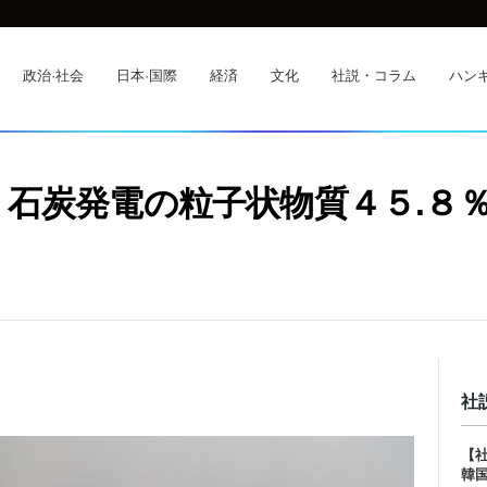
政治·社会
日本·国際
経済
文化
社説・コラム
ハンギ
石炭発電の粒子状物質４５.８
社
【
韓