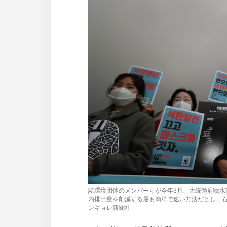
사
이
트
링
크
諸環境団体のメンバーらが今年3月、大統領府噴
内排出量を削減する最も簡単で速い方法だとし、石
ンギョレ新聞社