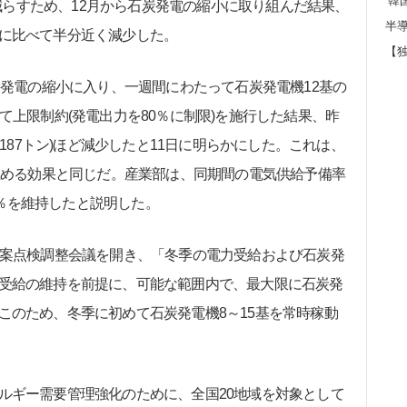
を減らすため、12月から石炭発電の縮小に取り組んだ結果、
に比べて半分近く減少した。
炭発電の縮小に入り、一週間にわたって石炭発電機12基の
て上限制約(発電出力を80％に制限)を施行した結果、昨
(187トン)ほど減少したと11日に明らかにした。これは、
に止める効果と同じだ。産業部は、同期間の電気供給予備率
.3％を維持したと説明した。
案点検調整会議を開き、「冬季の電力受給および石炭発
受給の維持を前提に、可能な範囲内で、最大限に石炭発
このため、冬季に初めて石炭発電機8～15基を常時稼動
ギー需要管理強化のために、全国20地域を対象として