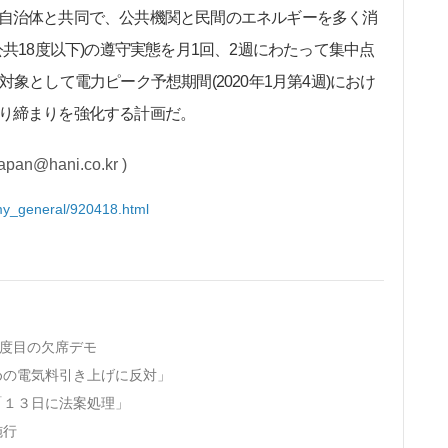
自治体と共同で、公共機関と民間のエネルギーを多く消
公共18度以下)の遵守実態を月1回、2週にわたって集中点
象として電力ピーク予想期間(2020年1月第4週)におけ
り締まりを強化する計画だ。
hani.co.kr )
omy_general/920418.html
３度目の欠席デモ
ための電気料引き上げに反対」
「１３日に法案処理」
施行