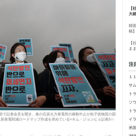
る
【
大
ー
韓
稿
【
ま
注
水前で記者会見を開き、春の石炭火力発電所の稼動中止が粒子状物質の国
炭発電削減ロードマップ作成を求めている=キム・ジョンヒョ記者//ハ