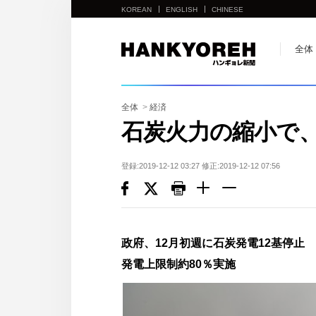
KOREAN
ENGLISH
CHINESE
他
全体
の
国
の
全体
>
経済
サ
石炭火力の縮小で、
イ
ト
登録:2019-12-12 03:27 修正:2019-12-12 07:56
の
リ
ン
ク
政府、12月初週に石炭発電12基停止
다
発電上限制約80％実施
른
나
라