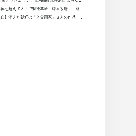
‘韓国版アウシュビッツ’兄弟福祉院特別法 まもなく再発議
半導体を超えてＡＩで製造革新…韓国政府、「経済推進方針」を発表
【独自】消えた朝鮮の「入賞画家」８人の作品、日本の皇室が所蔵していた