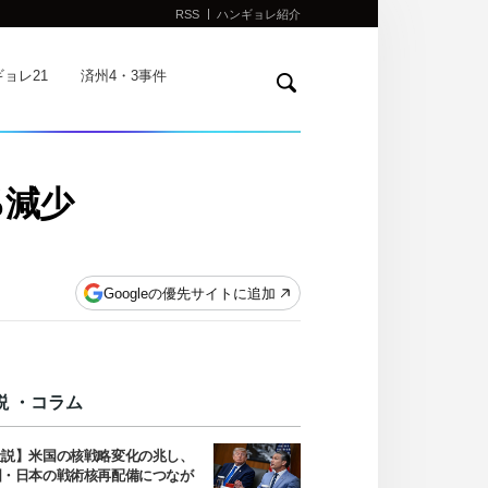
RSS
ハンギョレ紹介
検
ョレ21
済州4・3事件
索
％減少
Googleの優先サイトに追加
説 ・コラム
社説】米国の核戦略変化の兆し、
国・日本の戦術核再配備につなが