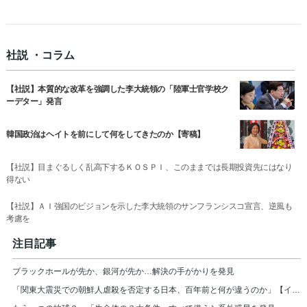
社説 ・コラム
【社説】本質的な改革を強調した李大統領の「陸軍士官学校ク
ーデター」発言
韓国政治はヘイトを前にして何をしてきたのか【寄稿】
【社説】目まぐるしく乱高下するＫＯＳＰＩ、このままでは長期投資先にはなり
得ない
【社説】ＡＩ強国のビジョンを示した李大統領のサンフランシスコ宣言、逆風も
考慮を
注目記事
ブラックホールが先か、銀河が先か…解決の手がかりを発見
「関東大震災での朝鮮人虐殺を否定する日本、百年前と何が違うのか」【インタビュー】