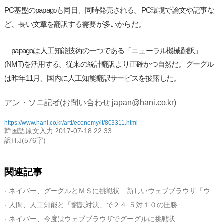
PC基盤のpapagoも同日、同時発売される。PC環境で論文や記事な
ど、長い文章を翻訳する需要が多いからだ。
papagoは人工知能技術の一つである「ニューラル機械翻訳」
(NMT)を活用する。従来の統計翻訳より正確かつ自然だ。グーグル
は昨年11月、国内に人工知能翻訳サービスを披露した。
アン・ソニ記者(お問い合わせ japan@hani.co.kr)
https://www.hani.co.kr/arti/economy/it/803311.html
韓国語原文入力:2017-07-18 22:33
訳H.J(576字)
関連記事
· ネイバー、グーグルとＭＳに挑戦状…新しいウェブブラウザ「ウェイル」を公開
· 人間、人工知能と「翻訳対決」で２４.５対１０の圧勝
· ネイバー、今度はウェブブラウザでグーグルに挑戦状