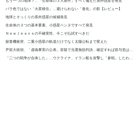
もう一つの地球？…「生命体の３大条件」すべて備えた系外惑星を発見
バラ色ではない「火星移住」…避けられない「進化」の影【レビュー】
地球とそっくりの系外惑星の候補発見
生命体の３つの基本要素、小惑星ベンヌですべて発見
ＮｅｗＪｅａｎｓの不確実性、今こそ払拭すべきだ
探査機衝突、二重小惑星の軌道だけでなく太陽公転まで変えた
尹前大統領、「虚偽事実の公表」容疑で当選無効判決…確定すれば前与党は選挙費返還
「二つの戦争が合体した」…ウクライナ、イラン船を攻撃し「参戦」したわけは
© Hankyoreh Media Group All Rights Reserved.
발행인:박찬수 | 편집인:권태호 |
|
個人情報
利用規約