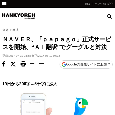
RSS
ハンギョレ紹介
検
他
索
の
国
全体
>
経済
の
ＮＡＶＥＲ、「ｐａｐａｇｏ」正式サービ
サ
スを開始、“ＡＩ翻訳”でグーグルと対決
イ
ト
登録:2017-07-19 03:38 修正:2017-07-19 07:18
の
Googleの優先サイトに追加
リ
ン
ク
19日から200字→5千字に拡大
다
른
나
라