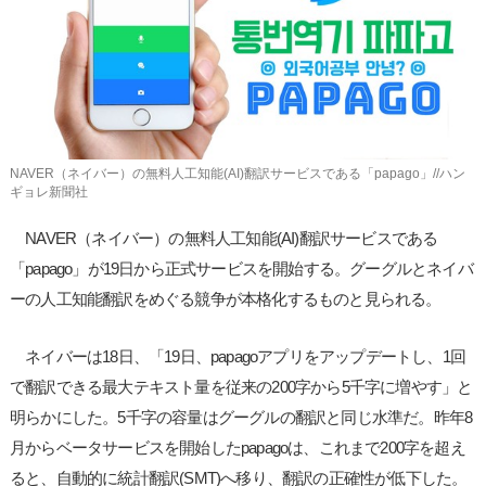
사
이
트
링
크
NAVER（ネイバー）の無料人工知能(AI)翻訳サービスである「papago」//ハン
ギョレ新聞社
NAVER（ネイバー）の無料人工知能(AI)翻訳サービスである
「papago」が19日から正式サービスを開始する。グーグルとネイバ
ーの人工知能翻訳をめぐる競争が本格化するものと見られる。
ネイバーは18日、「19日、papagoアプリをアップデートし、1回
で翻訳できる最大テキスト量を従来の200字から5千字に増やす」と
明らかにした。5千字の容量はグーグルの翻訳と同じ水準だ。昨年8
月からベータサービスを開始したpapagoは、これまで200字を超え
ると、自動的に統計翻訳(SMT)へ移り、翻訳の正確性が低下した。