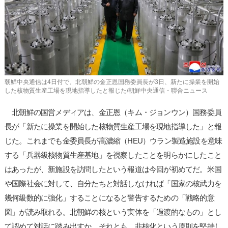
사
이
트
링
크
朝鮮中央通信は4日付で、北朝鮮の金正恩国務委員長が3日、新たに操業を開始
した核物質生産工場を現地指導したと報じた/朝鮮中央通信・聯合ニュース
北朝鮮の国営メディアは、金正恩（キム・ジョンウン）国務委員
長が「新たに操業を開始した核物質生産工場を現地指導した」と報
じた。これまでも金委員長が高濃縮（HEU）ウラン製造施設を意味
する「兵器級核物質生産基地」を視察したことを明らかにしたこと
はあったが、新施設を訪問したという報道は今回が初めてだ。米国
や国際社会に対して、自分たちと対話しなければ「国家の核武力を
幾何級数的に強化」することになると警告するための「戦略的意
図」が読み取れる。北朝鮮の核という実体を「過渡的なもの」とし
て認めて対話に踏み出すか、それとも、非核化という原則を堅持し