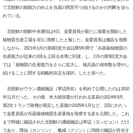
て北朝鮮の核能力の向上を当面の間見守り続けるのかの判断を迫ら
れている。
北朝鮮の朝鮮中央通信は4日、金委員長が新たに操業を開始した
核物質生産工場を3日に視察したと報じた。金委員長は施設を視察
しながら、2021年1月の第8回党大会以降5年間で「兵器級核物質の
生産能力が従来の2倍を上回る水準に到達」し、2月の第9回党大会
では「核物質の生産能力をさらに拡大し、核兵器の保有数を増やし
続けることに関する戦略的決定を採択」したと述べた。
北朝鮮がウラン濃縮施設（寧辺所在）を初めて公開したのは2010
年11月だった。その後、米大統領選が行われる直前の2024年9月、
第2次トランプ政権が発足した直後の2025年1月など、2回にわたっ
て金委員長が兵器級核物質生産基地を視察する姿を公開した。これ
まで明確に確認された北朝鮮の濃縮施設は寧辺（ヨンビョン）だけ
であり、降仙（カンソン）、亀城（クソン）に同様の施設が存在す