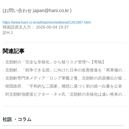
(お問い合わせ japan@hani.co.kr )
https://www.hani.co.kr/arti/opinion/editorial/1261987.html
韓国語原文入力： 2026-06-04 19:37
訳H.J
関連記事
· 北朝鮮の「完全な非核化」から核リスク管理ヘ【寄稿】
· 北朝鮮、「戦争できる国」に向けた日本の改憲推進を「再軍備の野望」と非難
· 北朝鮮専門米メディア「ロシア軍艦２隻、北朝鮮の武器搬出が疑われる貨物船団を護衛」
· 韓国政府、「平和的な二国家」構想に基づく初の統一白書を公表
· 対北朝鮮強硬派ビクター・チャ氏「北朝鮮の非核化は遠い将来の目標、軍縮交渉が必要」
社説 ・コラム