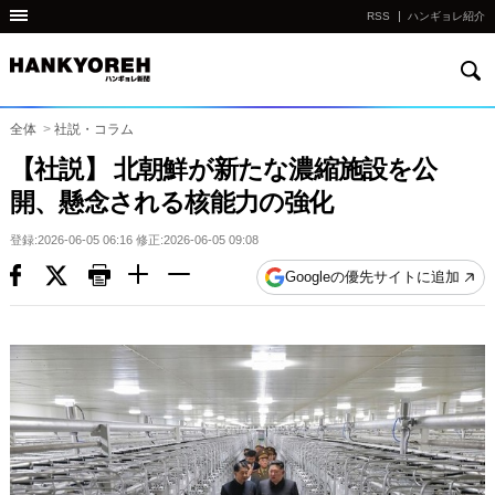
RSS
ハンギョレ紹介
検
他
索
の
国
全体
>
社説・コラム
の
【社説】 北朝鮮が新たな濃縮施設を公
サ
開、懸念される核能力の強化
イ
ト
登録:2026-06-05 06:16 修正:2026-06-05 09:08
の
Googleの優先サイトに追加
リ
ン
ク
다
른
나
라