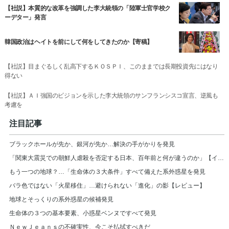
【社説】本質的な改革を強調した李大統領の「陸軍士官学校ク
ーデター」発言
韓国政治はヘイトを前にして何をしてきたのか【寄稿】
【社説】目まぐるしく乱高下するＫＯＳＰＩ、このままでは長期投資先にはなり
得ない
【社説】ＡＩ強国のビジョンを示した李大統領のサンフランシスコ宣言、逆風も
考慮を
注目記事
ブラックホールが先か、銀河が先か…解決の手がかりを発見
「関東大震災での朝鮮人虐殺を否定する日本、百年前と何が違うのか」【インタビュー】
もう一つの地球？…「生命体の３大条件」すべて備えた系外惑星を発見
バラ色ではない「火星移住」…避けられない「進化」の影【レビュー】
地球とそっくりの系外惑星の候補発見
生命体の３つの基本要素、小惑星ベンヌですべて発見
ＮｅｗＪｅａｎｓの不確実性、今こそ払拭すべきだ