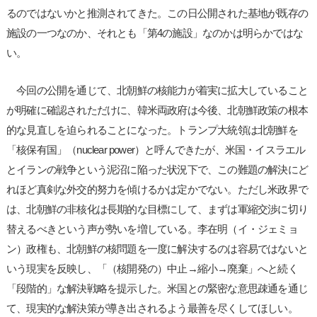
るのではないかと推測されてきた。この日公開された基地が既存の
施設の一つなのか、それとも「第4の施設」なのかは明らかではな
い。
今回の公開を通じて、北朝鮮の核能力が着実に拡大していること
が明確に確認されただけに、韓米両政府は今後、北朝鮮政策の根本
的な見直しを迫られることになった。トランプ大統領は北朝鮮を
「核保有国」（nuclear power）と呼んできたが、米国・イスラエル
とイランの戦争という泥沼に陥った状況下で、この難題の解決にど
れほど真剣な外交的努力を傾けるかは定かでない。ただし米政界で
は、北朝鮮の非核化は長期的な目標にして、まずは軍縮交渉に切り
替えるべきという声が勢いを増している。李在明（イ・ジェミョ
ン）政権も、北朝鮮の核問題を一度に解決するのは容易ではないと
いう現実を反映し、「（核開発の）中止→縮小→廃棄」へと続く
「段階的」な解決戦略を提示した。米国との緊密な意思疎通を通じ
て、現実的な解決策が導き出されるよう最善を尽くしてほしい。