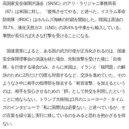
高国家安全保障評議会（SNSC）のアリ・ラリジャニ事務局長
（67）は米国に対し、「後悔させてやる」と述べた。イスラム革命
防衛隊（IRGC）はホルムズ海峡の封鎖を開始した。韓国は原油の
70.7％、液化天然ガス（LNG）の20.4％を中東から輸入している。
事態が長引けば大きな打撃を受けることになる。
国連憲章によると、ある国の武力行使が正当化されるのは、国連
安全保障理事会の決議を経た場合、先制攻撃を受けた後に「自衛
権」を行使する場合のみ。さらに米国は、イランと「核問題」の解
決のために2月だけで3度も対面するなど、交渉を進めていた。その
ようなさ中に相手の指導部を除去する「斬首攻撃」を加えるという
のは、相手を安心させるための「餌」として外交を利用したという
ことに他ならない。トランプ大統領は1月のニューヨーク・タイム
ズのインタビューで「私に国際法は必要ない」と述べているが、そ
の言葉を繰り返し実行に移しているのをみると恐れを抱かざるを得
ない。