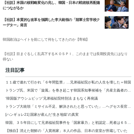
【社説】米国の核戦略変化の兆し、韓国・日本の戦術核再配備
につながるか
【社説】本質的な改革を強調した李大統領の「陸軍士官学校ク
ーデター」発言
韓国政治はヘイトを前にして何をしてきたのか【寄稿】
【社説】目まぐるしく乱高下するＫＯＳＰＩ、このままでは長期投資先にはなり
得ない
注目記事
１１歳で連れて行かれ「６年間監禁」…兄弟福祉院が私の人生を壊した＝韓国
トランプ氏、米国で「旋風」を巻き起こす韓国系知事候補を「共産主義者の狂人」と非難
‘韓国版アウシュビッツ’兄弟福祉院特別法 まもなく再発議
トランプ大統領「ミサイル不足、解決されたと思っていた」…ヘグセス長官を厳しく叱責
[ハンギョレ21] 国家が産んだ‘生き地獄’の真実
韓国、３５年目にして兄弟福祉院事件を「国家暴力」と初認定…死者は６５７人
【独自】消えた朝鮮の「入賞画家」８人の作品、日本の皇室が所蔵していた