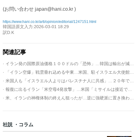
(お問い合わせ japan@hani.co.kr )
https://www.hani.co.kr/arti/opinion/editorial/1247151.html
韓国語原文入力:2026-03-01 18:29
訳D.K
関連記事
· イラン発の国際原油価格１００ドルの「恐怖」…韓国は輸出が減少し生産コストが上昇
· 「イラン空爆」戦雲垂れ込める中東…米国、駐イスラエル大使館職員の引き揚げ承認
· 米国人も「イスラエル人よりはパレスチナ人に共感」…２０年で初めて逆転
· 報復に出るイラン「米空母4発攻撃」…米国「ミサイルは接近できなかった」
· 米、イランの神権体制の終えん狙ったが…逆に強硬派に置き換わる可能性も
社説 ・コラム