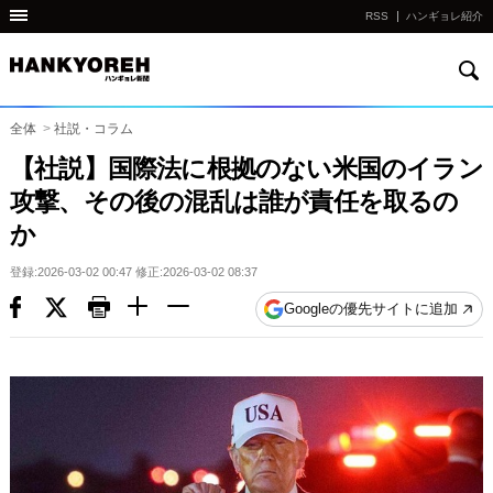
RSS
ハンギョレ紹介
検
他
索
の
国
全体
>
社説・コラム
の
【社説】国際法に根拠のない米国のイラン
サ
攻撃、その後の混乱は誰が責任を取るの
イ
か
ト
の
登録:2026-03-02 00:47 修正:2026-03-02 08:37
リ
Googleの優先サイトに追加
ン
ク
다
른
나
라