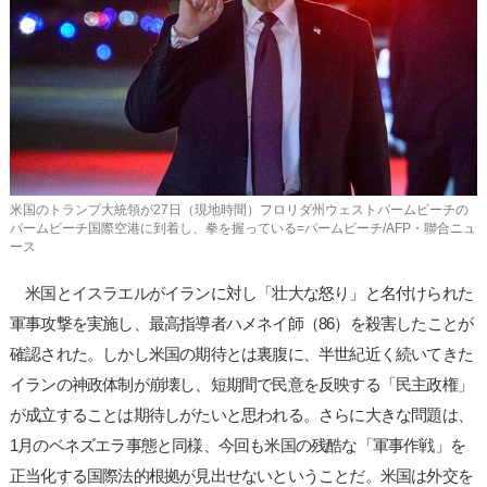
사
이
트
링
크
米国のトランプ大統領が27日（現地時間）フロリダ州ウェストパームビーチの
パームビーチ国際空港に到着し、拳を握っている=パームビーチ/AFP・聯合ニュ
ース
米国とイスラエルがイランに対し「壮大な怒り」と名付けられた
軍事攻撃を実施し、最高指導者ハメネイ師（86）を殺害したことが
確認された。しかし米国の期待とは裏腹に、半世紀近く続いてきた
イランの神政体制が崩壊し、短期間で民意を反映する「民主政権」
が成立することは期待しがたいと思われる。さらに大きな問題は、
1月のベネズエラ事態と同様、今回も米国の残酷な「軍事作戦」を
正当化する国際法的根拠が見出せないということだ。米国は外交を