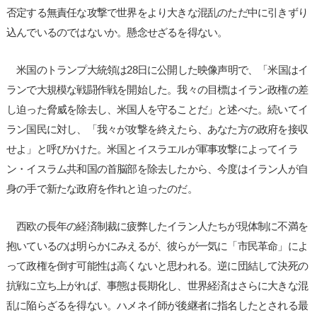
否定する無責任な攻撃で世界をより大きな混乱のただ中に引きずり
込んでいるのではないか。懸念せざるを得ない。
米国のトランプ大統領は28日に公開した映像声明で、「米国はイ
ランで大規模な戦闘作戦を開始した。我々の目標はイラン政権の差
し迫った脅威を除去し、米国人を守ることだ」と述べた。続いてイ
ラン国民に対し、「我々が攻撃を終えたら、あなた方の政府を接収
せよ」と呼びかけた。米国とイスラエルが軍事攻撃によってイラ
ン・イスラム共和国の首脳部を除去したから、今度はイラン人が自
身の手で新たな政府を作れと迫ったのだ。
西欧の長年の経済制裁に疲弊したイラン人たちが現体制に不満を
抱いているのは明らかにみえるが、彼らが一気に「市民革命」によ
って政権を倒す可能性は高くないと思われる。逆に団結して決死の
抗戦に立ち上がれば、事態は長期化し、世界経済はさらに大きな混
乱に陥らざるを得ない。ハメネイ師が後継者に指名したとされる最