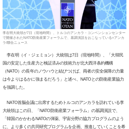
李在明大統領が7日（現地時間）、トルコのアンカラ・コンベンションセンター
で開催されたNATO防衛産業フォーラムで、基調演説をおこなっている=アンカ
ラ/聯合ニュース
李在明（イ・ジェミョン）大統領は7日（現地時間）、「大韓民
国の安定した生産力と検証済みの技術力が北大西洋条約機構
（NATO）の長年のノウハウと結びつけば、両者の安全保障の力量
は今よりはるかに強まるだろう」と述べ、NATOとの防衛産業協力
を強調した。
NATO首脳会議に出席するためトルコのアンカラを訪れている李
大統領はこの日、「NATO防衛産業フォーラム」の基調演説で、
「韓国のかかわるNATOの弾薬、宇宙分野の協力プログラムのよう
に、より多くの共同研究プログラムを企画、推進していくことを希