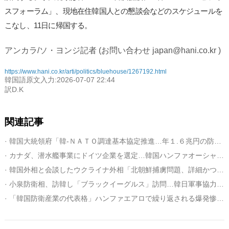
スフォーラム」、現地在住韓国人との懇談会などのスケジュールを
こなし、11日に帰国する。
アンカラ/ソ・ヨンジ記者 (お問い合わせ japan@hani.co.kr )
https://www.hani.co.kr/arti/politics/bluehouse/1267192.html
韓国語原文入力:2026-07-07 22:44
訳D.K
関連記事
· 韓国大統領府「韓‐ＮＡＴＯ調達基本協定推進…年１.６兆円の防産市場参入の基盤に」
· カナダ、潜水艦事業にドイツ企業を選定…韓国ハンファオーシャン脱落
· 韓国外相と会談したウクライナ外相「北朝鮮捕虜問題、詳細かつ建設的な議論」
· 小泉防衛相、訪韓し「ブラックイーグルス」訪問…韓日軍事協力のシグナル？
· 「韓国防衛産業の代表格」ハンファエアロで繰り返される爆発惨事…犠牲者は合計１３人