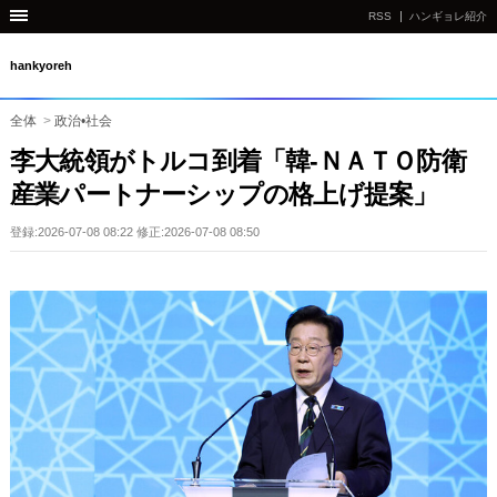
RSS
ハンギョレ紹介
hankyoreh
全体
>
政治•社会
李大統領がトルコ到着「韓-ＮＡＴＯ防衛
産業パートナーシップの格上げ提案」
登録:2026-07-08 08:22 修正:2026-07-08 08:50