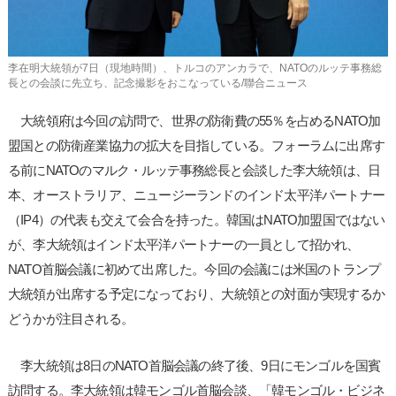
李在明大統領が7日（現地時間）、トルコのアンカラで、NATOのルッテ事務総
長との会談に先立ち、記念撮影をおこなっている/聯合ニュース
大統領府は今回の訪問で、世界の防衛費の55％を占めるNATO加
盟国との防衛産業協力の拡大を目指している。フォーラムに出席す
る前にNATOのマルク・ルッテ事務総長と会談した李大統領は、日
本、オーストラリア、ニュージーランドのインド太平洋パートナー
（IP4）の代表も交えて会合を持った。韓国はNATO加盟国ではない
が、李大統領はインド太平洋パートナーの一員として招かれ、
NATO首脳会議に初めて出席した。今回の会議には米国のトランプ
大統領が出席する予定になっており、大統領との対面が実現するか
どうかが注目される。
李大統領は8日のNATO首脳会議の終了後、9日にモンゴルを国賓
訪問する。李大統領は韓モンゴル首脳会談、「韓モンゴル・ビジネ